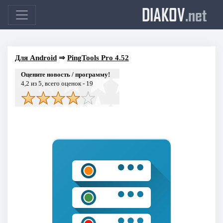
DIAKOV
.net
Для Android
⇒
PingTools Pro 4.52
Оцените новость / программу!
4,2
из 5, всего оценок -
19