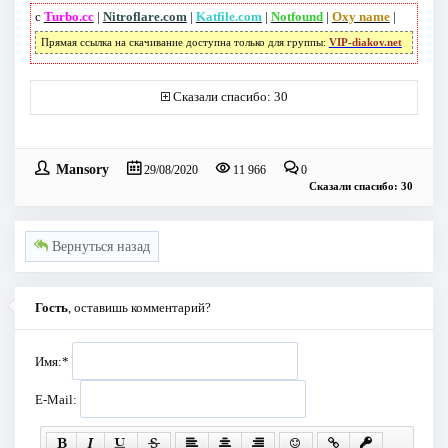
с
Turbo.cc
|
Nitroflare.com
|
Katfile.com
|
Notfound
|
Oxy name
|
Прямая ссылка на скачивание доступна только для группы:
VIP-diakov.net
Сказали спасибо: 30
Mansory
29/08/2020
11 966
0
Сказали спасибо: 30
Вернуться назад
Гость
, оставишь комментарий?
Имя:
*
E-Mail: