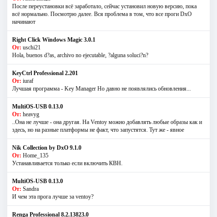
После переустановки всё заработало, сейчас установил новую версию, пока
всё нормально. Посмотрю далее. Вся проблема в том, что все проги DxO
начинают
Right Click Windows Magic 3.0.1
От:
uschi21
Hola, buenos d?as, archivo no ejecutable, ?alguna soluci?n?
KeyCtrl Professional 2.201
От:
iuraf
Лучшая программа - Key Manager Но давно не появлялись обновления...
MultiOS-USB 0.13.0
От:
heavyg
..Она не лучше - она другая. На Ventoy можно добавлять любые образы как и
здесь, но на разные платформы не факт, что запустятся. Тут же - явное
Nik Collection by DxO 9.1.0
От:
Home_135
Устанавливается только если включить КВН.
MultiOS-USB 0.13.0
От:
Sandra
И чем эта прога лучше за ventoy?
Renga Professional 8.2.13823.0