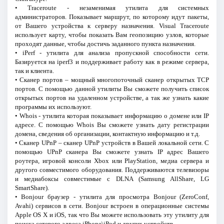
• Traceroute - незаменимая утилита для системных
администраторов. Показывает маршрут, по которому идут пакеты,
от Вашего устройства к серверу назначения. Visual Traceroute
использует карту, чтобы показать Вам геопозицию узлов, которые
проходят данные, чтобы достичь заданного пункта назначения.
• iPerf - утилита для анализа пропускной способности сети.
Базируется на iperf3 и поддерживает работу как в режиме сервера,
так и клиента.
• Сканер портов – мощный многопоточный сканер открытых TCP
портов. С помощью данной утилиты Вы сможете получить список
открытых портов на удаленном устройстве, а так же узнать какие
программы их используют.
• Whois - утилита которая показывает информацию о домене или IP
адресе. С помощью Whois Вы сможете узнать дату регистрации
домена, сведения об организации, контактную информацию и т.д.
• Сканер UPnP – сканер UPnP устройств в Вашей локальной сети. С
помощью UPnP сканера Вы сможете узнать IP адрес Вашего
роутера, игровой консоли Xbox или PlayStation, медиа сервера и
другого совместимого оборудования. Поддерживаются телевизоры
и медиабоксы совместимые с DLNA (Samsung AllShare, LG
SmartShare).
• Bonjour браузер - утилита для просмотра Bonjour (ZeroConf,
Avahi) сервисов в сети. Bonjour встроен в операционные системы
Apple OS X и iOS, так что Вы можете использовать эту утилиту для
поиска сетевого адреса iPhone\iPod и других устройств.