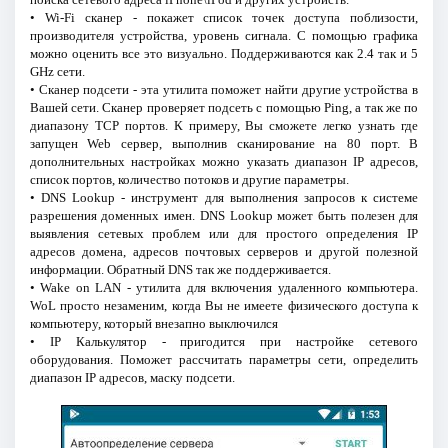
• Wi-Fi сканер - покажет список точек доступа поблизости,
производителя устройства, уровень сигнала. С помощью графика
можно оценить все это визуально. Поддерживаются как 2.4 так и 5
GHz сети.
• Сканер подсети - эта утилита поможет найти другие устройства в
Вашей сети. Сканер проверяет подсеть с помощью Ping, а так же по
диапазону TCP портов. К примеру, Вы сможете легко узнать где
запущен Web сервер, выполнив сканирование на 80 порт. В
дополнительных настройках можно указать диапазон IP адресов,
список портов, количество потоков и другие параметры.
• DNS Lookup - инструмент для выполнения запросов к системе
разрешения доменных имен. DNS Lookup может быть полезен для
выявления сетевых проблем или для простого определения IP
адресов домена, адресов почтовых серверов и другой полезной
информации. Обратный DNS так же поддерживается.
• Wake on LAN - утилита для включения удаленного компьютера.
WoL просто незаменим, когда Вы не имеете физического доступа к
компьютеру, который внезапно выключился
• IP Калькулятор - пригодится при настройке сетевого
оборудования. Поможет рассчитать параметры сети, определить
диапазон IP адресов, маску подсети.