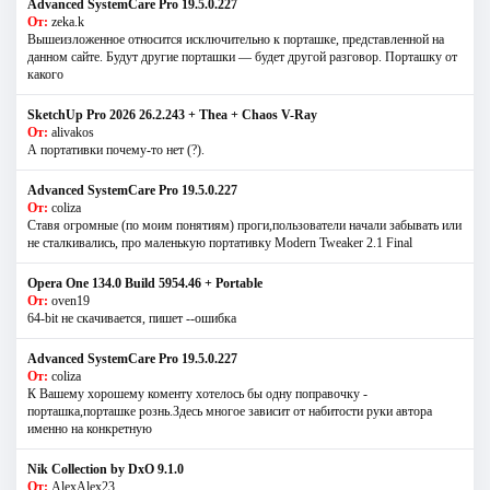
Advanced SystemCare Pro 19.5.0.227
От:
zeka.k
Вышеизложенное относится исключительно к порташке, представленной на
данном сайте. Будут другие порташки — будет другой разговор. Порташку от
какого
SketchUp Pro 2026 26.2.243 + Thea + Chaos V-Ray
От:
alivakos
А портативки почему-то нет (?).
Advanced SystemCare Pro 19.5.0.227
От:
coliza
Ставя огромные (по моим понятиям) проги,пользователи начали забывать или
не сталкивались, про маленькую портативку Modern Tweaker 2.1 Final
Opera One 134.0 Build 5954.46 + Portable
От:
oven19
64-bit не скачивается, пишет --ошибка
Advanced SystemCare Pro 19.5.0.227
От:
coliza
К Вашему хорошему коменту хотелось бы одну поправочку -
порташка,порташке рознь.Здесь многое зависит от набитости руки автора
именно на конкретную
Nik Collection by DxO 9.1.0
От:
AlexAlex23