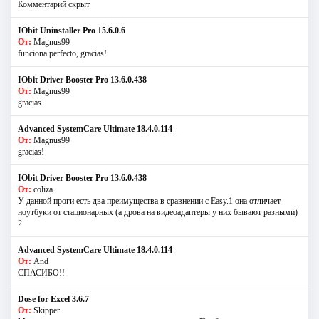
Комментарий скрыт
IObit Uninstaller Pro 15.6.0.6
От:
Magnus99
funciona perfecto, gracias!
IObit Driver Booster Pro 13.6.0.438
От:
Magnus99
gracias
Advanced SystemCare Ultimate 18.4.0.114
От:
Magnus99
gracias!
IObit Driver Booster Pro 13.6.0.438
От:
coliza
У данной проги есть два преимущества в сравнении с Easy.1 она отличает
ноутбуки от стационарных (а дрова на видеоадаптеры у них бывают разными)
2
Advanced SystemCare Ultimate 18.4.0.114
От:
And
СПАСИБО!!
Dose for Excel 3.6.7
От:
Skipper