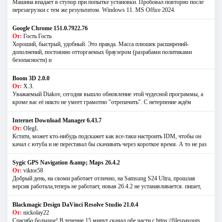
Машина впадает в ступор при попытке установки. Пробовал повторно после
перезагрузки с тем же результатом. Windows 11. MS Offiсe 2024.
Google Chrome 151.0.7922.76
От:
Гость Гость
Хороший, быстрый, удобный. Это правда. Масса плюшек расширений-
дополнений, постоянно отторгаемых браузером (разрабами политиками
безопасности) и
Boom 3D 2.0.0
От:
Х.З.
Уважаемый Diakov, сегодня вышло обновление этой чудесной программы, а
кроме вас её никто не умеет грамотно "отрепачить". С нетерпение ждём
Internet Download Manager 6.43.7
От:
OlegL
Кстати, может кто-нибудь подскажет как все-таки настроить IDM, чтобы он
качал с ютуба и не переставал бы скачивать через короткое время. А то не раз
Sygic GPS Navigation &amp; Maps 26.4.2
От:
viktor58
Добрый день, на сяоми работает отлично, на Samsung S24 Ultra, прошлая
версия работала,теперь не работает, новая 26.4.2 не устанавливается. пишет,
Blackmagic Design DaVinci Resolve Studio 21.0.4
От:
nickolay22
Спасибо большое! В течение 15 минут скачал обе части с https://filespayouts