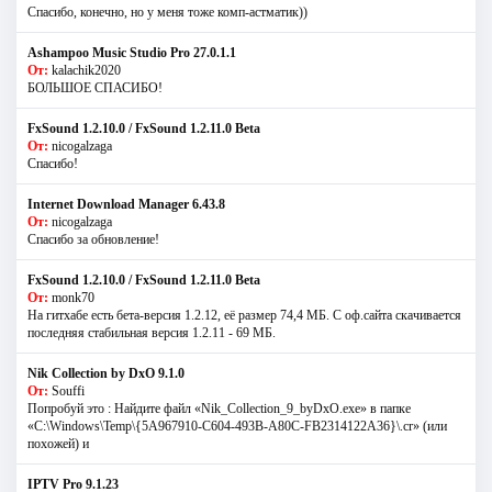
Спасибо, конечно, но у меня тоже комп-астматик))
Ashampoo Music Studio Pro 27.0.1.1
От:
kalachik2020
БОЛЬШОЕ СПАСИБО!
FxSound 1.2.10.0 / FxSound 1.2.11.0 Beta
От:
nicogalzaga
Спасибо!
Internet Download Manager 6.43.8
От:
nicogalzaga
Спасибо за обновление!
FxSound 1.2.10.0 / FxSound 1.2.11.0 Beta
От:
monk70
На гитхабе есть бета-версия 1.2.12, её размер 74,4 МБ. С оф.сайта скачивается
последняя стабильная версия 1.2.11 - 69 МБ.
Nik Collection by DxO 9.1.0
От:
Souffi
Попробуй это : Найдите файл «Nik_Collection_9_byDxO.exe» в папке
«C:\Windows\Temp\{5A967910-C604-493B-A80C-FB2314122A36}\.cr» (или
похожей) и
IPTV Pro 9.1.23