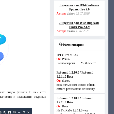
Лицензия для IObit Software
Updater Pro 9.0
Автор:
diakov
22.07.2026
Лицензия для Wise Duplicate
Finder Pro 2.1.9
Автор:
diakov
11.07.2026
Комментарии
IPTV Pro 9.1.23
От:
Paul57
Вышла версия 9.1.25. Ждём!!!
FxSound 1.2.10.0 / FxSound
1.2.11.0 Beta
От:
diakov
пока только сам список обнов,
самого релиза пока не нахожу.
ных видео файлов. В ней есть
 качества и наложения водяных
FxSound 1.2.10.0 / FxSound
1.2.11.0 Beta
От:
Ross
На ГитХабе 1.2.11.0 уже