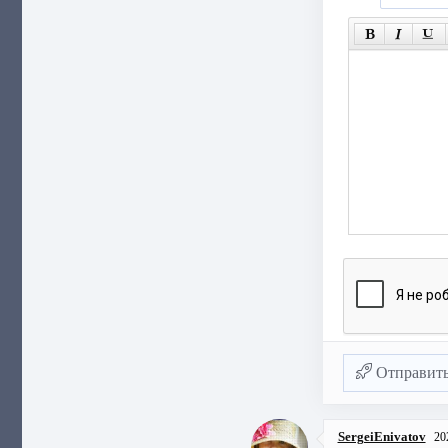
Отправит
SergeiEnivatov
20