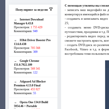
С помощью утилиты вы сможе
Популярное за неделю
- записать ваш видеофайл на д
конвертируя имеющийся файл и 
- создавать и записывать виде
→
Internet Download
25;
Manager 6.43.8
Просмотров:
1 755 429
- создавать меню DVD-диска
Комментариев:
949
путешествия, праздники и т.д.
- редактировать видео перед 
→
IObit Driver Booster Pro
сможете настроить яркость, кон
13.6.0.438
- создать DVD-диск из различн
Просмотров:
705 568
Facebook, Vimeo и т.д. в фор
Комментариев:
309
востребована теми пользовател
→
Google Chrome
151.0.7922.109
Просмотров:
569 341
Комментариев:
122
→
Adguard Ad Blocker
Premium 4.13.0 Final
Просмотров:
455 927
Комментариев:
55
→
Opera One 134.0 Build
5954.46 + Portable