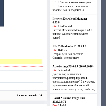
ВПН. Заметил что на некоторых
ВПН менюшка не выскакивает
вообще, как не старайся, а
Internet Download Manager
6.43.8
От:
AlexDonetsk
Internet Download Manager 6.43.8
вышел. Обновите пожалуйста
репак!
Nik Collection by DxO 9.1.0
От:
1641vik
Второй день как поставил.
Спасибо, все работает.
AutoSettingsPS 0.6.7 (26.07.2026)
От:
fantomddd
До с их пор не научился
настраивать размер шрифта в
оконных приложениях? Запускаешь
приложение, правой клавишей
мыши по заголовку окна, свойства,
Сказали спасибо: 36
BorisFX Sound Forge Plus
2026.0.0.71
От:
Liko84