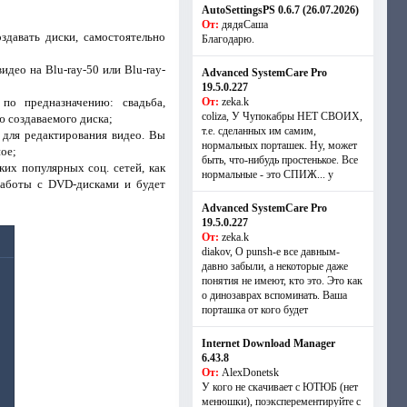
AutoSettingsPS 0.6.7 (26.07.2026)
От:
дядяСаша
оздавать диски, самостоятельно
Благодарю.
део на Blu-ray-50 или Blu-ray-
Advanced SystemCare Pro
19.5.0.227
по предназначению: свадьба,
От:
zeka.k
coliza, У Чупокабры НЕТ СВОИХ,
ю создаваемого диска;
т.е. сделанных им самим,
 для редактирования видео. Вы
нормальных порташек. Ну, может
ое;
быть, что-нибудь простенькое. Все
ких популярных соц. сетей, как
нормальные - это СПИЖ... у
 работы с DVD-дисками и будет
Advanced SystemCare Pro
19.5.0.227
От:
zeka.k
diakov, О punsh-е все давным-
давно забыли, а некоторые даже
понятия не имеют, кто это. Это как
о динозаврах вспоминать. Ваша
порташка от кого будет
Internet Download Manager
6.43.8
От:
AlexDonetsk
У кого не скачивает с ЮТЮБ (нет
менюшки), поэксперементируйте с