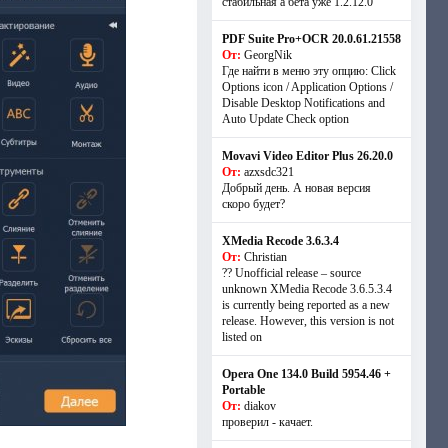
стабильная а бета уже 1.2.12.0
PDF Suite Pro+OCR 20.0.61.21558
От:
GeorgNik
Где найти в меню эту опцию: Click
Options icon / Application Options /
Disable Desktop Notifications and
Auto Update Check option
Movavi Video Editor Plus 26.20.0
От:
azxsdc321
Добрый день. А новая версия
скоро будет?
XMedia Recode 3.6.3.4
От:
Christian
?? Unofficial release – source
unknown XMedia Recode 3.6.5.3.4
is currently being reported as a new
release. However, this version is not
listed on
Opera One 134.0 Build 5954.46 +
Portable
От:
diakov
проверил - качает.