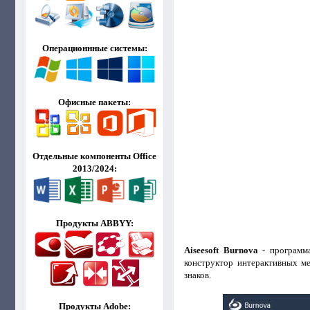
Операционнные системы:
Офисные пакеты:
Отдельные компоненты Office
2013/2024:
Продукты ABBYY:
Aiseesoft Burnova
- программа
конструктор интерактивных ме
знаков.
Продукты Adobe: