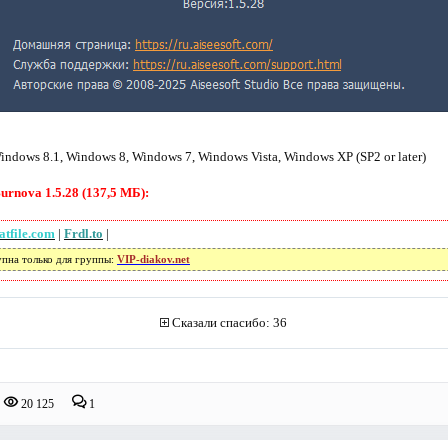
ndows 8.1, Windows 8, Windows 7, Windows Vista, Windows XP (SP2 or later)
urnova 1.5.28 (137,5 МБ):
atfile.com
|
Frdl.to
|
упна только для группы:
VIP-diakov.net
Сказали спасибо: 36
20 125
1