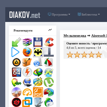
DIAKOV
.net
Программы
Библиотека
Рекомендуем
Мультимедиа
⇒
Aiseesoft
Оцените новость / программ
4,6
из 5, всего оценок -
14