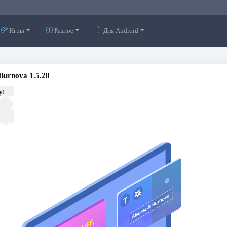
Игры
Разное
Для Android
 Burnova 1.5.28
у!