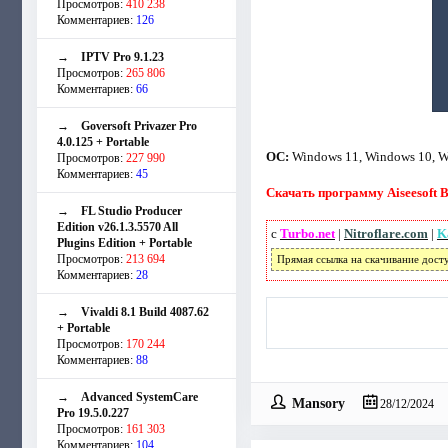
Просмотров:
410 238
Комментариев:
126
→
IPTV Pro 9.1.23
Просмотров:
265 806
Комментариев:
66
→
Goversoft Privazer Pro
4.0.125 + Portable
ОС:
Windows 11, Windows 10, Wi
Просмотров:
227 990
Комментариев:
45
Скачать программу Aiseesoft B
→
FL Studio Producer
Edition v26.1.3.5570 All
с
Turbo.net
|
Nitroflare.com
|
K
Plugins Edition + Portable
Просмотров:
213 694
Прямая ссылка на скачивание дост
Комментариев:
28
→
Vivaldi 8.1 Build 4087.62
+ Portable
Просмотров:
170 244
Комментариев:
88
→
Advanced SystemCare
Mansory
28/12/2024
Pro 19.5.0.227
Просмотров:
161 303
Комментариев:
104