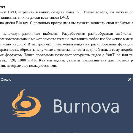
те:
иск DVD, загрузить в папку, создать файл ISO. Иначе говоря, вы можете с
записывать их на диски всех типов DVD;
о на диски Blu-ray. С помощью программы вы можете записать свои любимые ви
 используя различные шаблоны. Разработчики разнообразили шаблоны 
 Пользователь также может самостоятельно выставить любое изображение в мен
записью на диск. В настройках приложения найдутся разнообразные функции
трастность, обрезать ненужные элементы, нанести водяной знак и тому подобн
ых форматов. Также программа позволяет загружать видео с YouTube или та
матах 720, 1080 и 4K. Как мы видим, утилита предназначена для плотной
ями, которые еще пользуются ими.