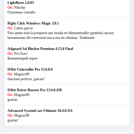
LightBurn 2.0.03
От:
Nikolay
Огромное спасибо
Right Click Windows Magic 3.0.1
От:
Carlos garcia
Para quitar toda la porqueria que instala en hibituninstaller (gratuito) opcion
herramientas del contextual una a una las eliminas. Totalmente
Adguard Ad Blocker Premium 4.13.0 Final
От:
Pro-Euro
Комментарий скрыт
IObit Uninstaller Pro 15.6.0.6
От:
Magnus99
funciona perfecto, gracias!
IObit Driver Booster Pro 13.6.0.438
От:
Magnus99
gracias
Advanced SystemCare Ultimate 18.4.0.114
От:
Magnus99
gracias!