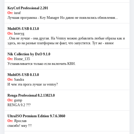
KeyCtrl Professional 2.201
От:
iuraf
Лучшая программа - Key Manager Но давно не появлялись обновления...
MultiOS-USB 0.13.0
От:
heavyg
..Она не лучше - она другая. На Ventoy можно добавлять любые образы как и
здесь, но на разные платформы не факт, что запустятся. Тут же - явное
Nik Collection by DxO 9.1.0
От:
Home_135
Устанавливается только если включить КВН.
MultiOS-USB 0.13.0
От:
Sandra
И чем эта прога лучше за ventoy?
Renga Professional 8.2.13823.0
От:
gump
RENGA 9.2 ???
UltraISO Premium Edition 9.7.6.3860
От:
Ярослав
спасибо! мяу !!!