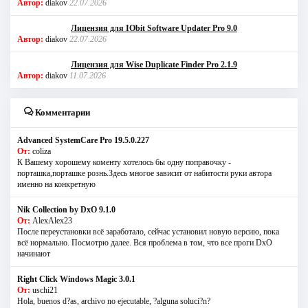
Автор:
diakov
22.07.2026
Лицензия для IObit Software Updater Pro 9.0
Автор:
diakov
22.07.2026
Лицензия для Wise Duplicate Finder Pro 2.1.9
Автор:
diakov
11.07.2026
Комментарии
Advanced SystemCare Pro 19.5.0.227
От:
coliza
К Вашему хорошему коменту хотелось бы одну поправочку -
порташка,порташке рознь.Здесь многое зависит от набитости руки автора
именно на конкретную
Nik Collection by DxO 9.1.0
От:
AlexAlex23
После переустановки всё заработало, сейчас установил новую версию, пока
всё нормально. Посмотрю далее. Вся проблема в том, что все проги DxO
начинают
Right Click Windows Magic 3.0.1
От:
uschi21
Hola, buenos d?as, archivo no ejecutable, ?alguna soluci?n?