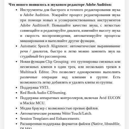
Что нового появилось в звуковом редакторе Adobe Audition:
Инструменты для быстрого и точного редактирования звука
в Adobe Audition. Ускоряйте процесс редактирования звука
при помощи новых и усовершенствованных инструментов
Adobe Audition®. Повышайте качество звука, с легкостью
совмещайте и редактируйте диалоги, изменяйте высоту звука
и скорость воспроизведения, автоматизируйте процессы
микширования и выполняйте другие функции.
Automatic Speech Alignment: автоматические выравнивание
речи / диалогов, быстро и легко можно заменить звук на
студийный без рассинхрона.
Новая функция Clip Grouping: это группировка смежных или
несмежных клипов в один трек, или нескольких треков в
Multitrack Editor. Это позволяет одновременно выполнять
различные операции над клипами в группе. Есть
возможность легко добавлять и удалять клипы из группы.
Поддержка VST3.
Red Book Audio CD burning.
Поддержка аппаратных контроллеров, включая Avid EUCON
и Mackie MCU.
Медиа браузер с возможностью превью файлов.
Автоматические режимы Write/Touch/Latch.
Session Templates and Enhancements.
Расширенная поддержка форматов файлов (Native, libsndfile,
DLMS).