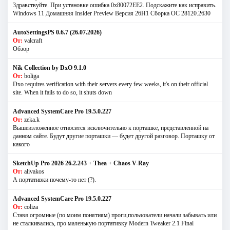
Здравствуйте. При установке ошибка 0х80072EE2. Подскажите как исправить.
Windows 11 Домашняя Insider Preview Версия 26H1 Сборка ОС 28120.2630
AutoSettingsPS 0.6.7 (26.07.2026)
От:
valcraft
Обзор
Nik Collection by DxO 9.1.0
От:
boliga
Dxo requires verification with their servers every few weeks, it's on their official
site. When it fails to do so, it shuts down
Advanced SystemCare Pro 19.5.0.227
От:
zeka.k
Вышеизложенное относится исключительно к порташке, представленной на
данном сайте. Будут другие порташки — будет другой разговор. Порташку от
какого
SketchUp Pro 2026 26.2.243 + Thea + Chaos V-Ray
От:
alivakos
А портативки почему-то нет (?).
Advanced SystemCare Pro 19.5.0.227
От:
coliza
Ставя огромные (по моим понятиям) проги,пользователи начали забывать или
не сталкивались, про маленькую портативку Modern Tweaker 2.1 Final