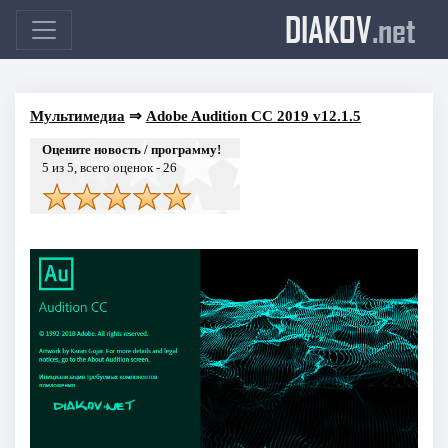
DIAKOV
.net
Мультимедиа
⇒
Adobe Audition CC 2019 v12.1.5
Оцените новость / программу!
5
из 5, всего оценок -
26