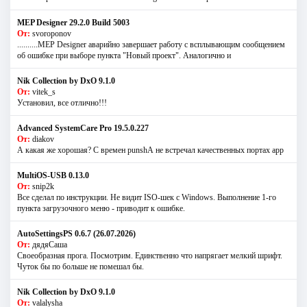
MEP Designer 29.2.0 Build 5003
От:
svoroponov
..........MEP Designer аварийно завершает работу с всплывающим сообщением
об ошибке при выборе пункта "Новый проект". Аналогично и
Nik Collection by DxO 9.1.0
От:
vitek_s
Установил, все отлично!!!
Advanced SystemCare Pro 19.5.0.227
От:
diakov
А какая же хорошая? С времен punshА не встречал качественных портах app
MultiOS-USB 0.13.0
От:
snip2k
Все сделал по инструкции. Не видит ISO-шек с Windows. Выполнение 1-го
пункта загрузочного меню - приводит к ошибке.
AutoSettingsPS 0.6.7 (26.07.2026)
От:
дядяСаша
Своеобразная прога. Посмотрим. Единственно что напрягает мелкий шрифт.
Чуток бы по больше не помешал бы.
Nik Collection by DxO 9.1.0
От:
valalysha