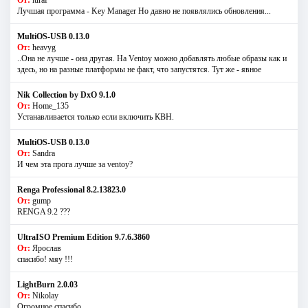
От:
iuraf
Лучшая программа - Key Manager Но давно не появлялись обновления...
MultiOS-USB 0.13.0
От:
heavyg
..Она не лучше - она другая. На Ventoy можно добавлять любые образы как и
здесь, но на разные платформы не факт, что запустятся. Тут же - явное
Nik Collection by DxO 9.1.0
От:
Home_135
Устанавливается только если включить КВН.
MultiOS-USB 0.13.0
От:
Sandra
И чем эта прога лучше за ventoy?
Renga Professional 8.2.13823.0
От:
gump
RENGA 9.2 ???
UltraISO Premium Edition 9.7.6.3860
От:
Ярослав
спасибо! мяу !!!
LightBurn 2.0.03
От:
Nikolay
Огромное спасибо