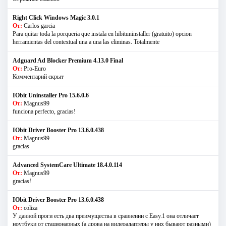
Right Click Windows Magic 3.0.1
От:
Carlos garcia
Para quitar toda la porqueria que instala en hibituninstaller (gratuito) opcion
herramientas del contextual una a una las eliminas. Totalmente
Adguard Ad Blocker Premium 4.13.0 Final
От:
Pro-Euro
Комментарий скрыт
IObit Uninstaller Pro 15.6.0.6
От:
Magnus99
funciona perfecto, gracias!
IObit Driver Booster Pro 13.6.0.438
От:
Magnus99
gracias
Advanced SystemCare Ultimate 18.4.0.114
От:
Magnus99
gracias!
IObit Driver Booster Pro 13.6.0.438
От:
coliza
У данной проги есть два преимущества в сравнении с Easy.1 она отличает
ноутбуки от стационарных (а дрова на видеоадаптеры у них бывают разными)