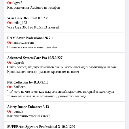
От:
kgv47
Как установить AdGuard на телефон
Wise Care 365 Pro 8.0.5.733
От:
mike_123
Wise Care 365 Pro 8.0.5.733 released.
RAM Saver Professional 26.7.1
От:
ambroziastrum
Пришелся весьма кстати. Спасибо.
Advanced SystemCare Pro 19.5.0.227
От:
Сергей
Стиль последних двух коментов очень напоминает одну забаненную на сате
Кролика личность (с красным крестиком на нике)
Nik Collection by DxO 9.1.0
От:
ZarBoris
"ии" есть не что иное, как искусственный идиотизм, который пихают куда
только возможно и не возможно. Допихаетесь господа.
Aiarty Image Enhancer 3.13
От:
yura55
Как включить русский язык?
SUPERAntiSpyware Professional X 10.0.1290