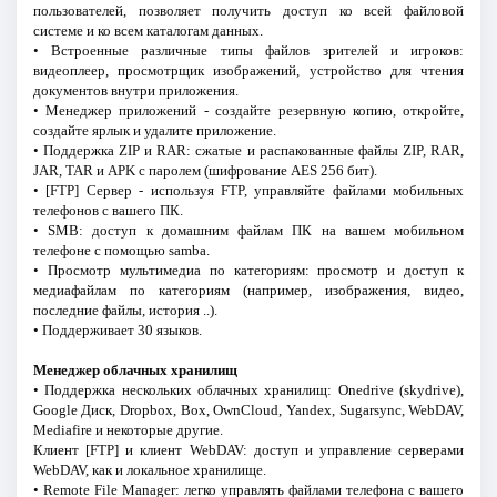
пользователей, позволяет получить доступ ко всей файловой
системе и ко всем каталогам данных.
• Встроенные различные типы файлов зрителей и игроков:
видеоплеер, просмотрщик изображений, устройство для чтения
документов внутри приложения.
• Менеджер приложений - создайте резервную копию, откройте,
создайте ярлык и удалите приложение.
• Поддержка ZIP и RAR: сжатые и распакованные файлы ZIP, RAR,
JAR, TAR и APK с паролем (шифрование AES 256 бит).
• [FTP] Сервер - используя FTP, управляйте файлами мобильных
телефонов с вашего ПК.
• SMB: доступ к домашним файлам ПК на вашем мобильном
телефоне с помощью samba.
• Просмотр мультимедиа по категориям: просмотр и доступ к
медиафайлам по категориям (например, изображения, видео,
последние файлы, история ..).
• Поддерживает 30 языков.
Менеджер облачных хранилищ
• Поддержка нескольких облачных хранилищ: Onedrive (skydrive),
Google Диск, Dropbox, Box, OwnCloud, Yandex, Sugarsync, WebDAV,
Mediafire и некоторые другие.
Клиент [FTP] и клиент WebDAV: доступ и управление серверами
WebDAV, как и локальное хранилище.
• Remote File Manager: легко управлять файлами телефона с вашего