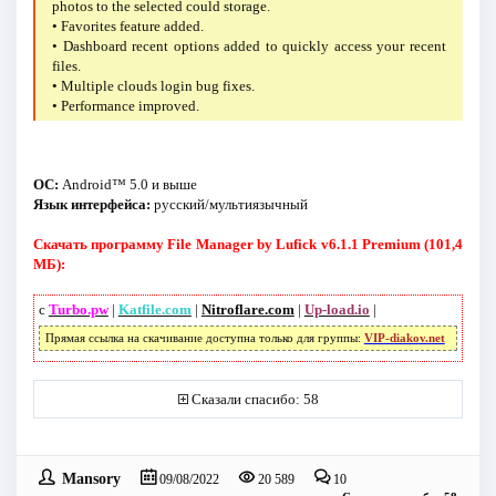
photos to the selected could storage.
• Favorites feature added.
• Dashboard recent options added to quickly access your recent
files.
• Multiple clouds login bug fixes.
• Performance improved.
ОС:
Android™ 5.0 и выше
Язык интерфейса:
русский/мультиязычный
Скачать программу File Manager by Lufick v6.1.1 Premium (101,4
МБ):
с
Turbo.pw
|
Katfile.com
|
Nitroflare.com
|
Up-load.io
|
Прямая ссылка на скачивание доступна только для группы:
VIP-diakov.net
Сказали спасибо: 58
Mansory
09/08/2022
20 589
10