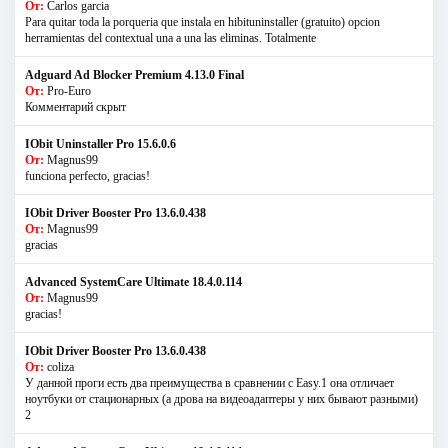
От:
Carlos garcia
Para quitar toda la porqueria que instala en hibituninstaller (gratuito) opcion
herramientas del contextual una a una las eliminas. Totalmente
Adguard Ad Blocker Premium 4.13.0 Final
От:
Pro-Euro
Комментарий скрыт
IObit Uninstaller Pro 15.6.0.6
От:
Magnus99
funciona perfecto, gracias!
IObit Driver Booster Pro 13.6.0.438
От:
Magnus99
gracias
Advanced SystemCare Ultimate 18.4.0.114
От:
Magnus99
gracias!
IObit Driver Booster Pro 13.6.0.438
От:
coliza
У данной проги есть два преимущества в сравнении с Easy.1 она отличает
ноутбуки от стационарных (а дрова на видеоадаптеры у них бывают разными)
2