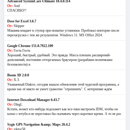
Advanced SystemCare Ultimate 18.4.0.114
От:
And
СПАСИБО!!
Dose for Excel 3.6.7
От:
Skipper
Машина впадает в ступор при попытке установки. Пробовал повторно после
перезагрузки с тем же результатом. Windows 11. MS Offiсe 2024.
Google Chrome 151.0.7922.109
От:
Гость Гость
Хороший, быстрый, удобный. Это правда. Масса плюшек расширений-
дополнений, постоянно отторгаемых браузером (разрабами политиками
безопасности) и
Boom 3D 2.0.0
От:
Х.З.
Уважаемый Diakov, сегодня вышло обновление этой чудесной программы, а
кроме вас её никто не умеет грамотно "отрепачить". С нетерпение ждём
Internet Download Manager 6.43.7
От:
OlegL
Кстати, может кто-нибудь подскажет как все-таки настроить IDM, чтобы он
качал с ютуба и не переставал бы скачивать через короткое время. А то не раз
Sygic GPS Navigation &amp; Maps 26.4.2
От:
viktor58