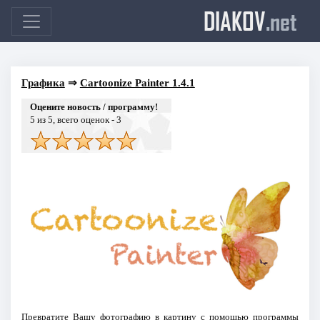
DIAKOV
.net
Графика
⇒
Cartoonize Painter 1.4.1
Оцените новость / программу!
5
из 5, всего оценок -
3
Превратите Вашу фотографию в картину с помощью программы