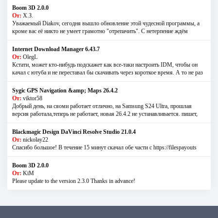
Boom 3D 2.0.0
От:
Х.З.
Уважаемый Diakov, сегодня вышло обновление этой чудесной программы, а
кроме вас её никто не умеет грамотно "отрепачить". С нетерпение ждём
Internet Download Manager 6.43.7
От:
OlegL
Кстати, может кто-нибудь подскажет как все-таки настроить IDM, чтобы он
качал с ютуба и не переставал бы скачивать через короткое время. А то не раз
Sygic GPS Navigation &amp; Maps 26.4.2
От:
viktor58
Добрый день, на сяоми работает отлично, на Samsung S24 Ultra, прошлая
версия работала,теперь не работает, новая 26.4.2 не устанавливается. пишет,
Blackmagic Design DaVinci Resolve Studio 21.0.4
От:
nickolay22
Спасибо большое! В течение 15 минут скачал обе части с https://filespayouts
Boom 3D 2.0.0
От:
KiM
Please update to the version 2.3.0 Thanks in advance!