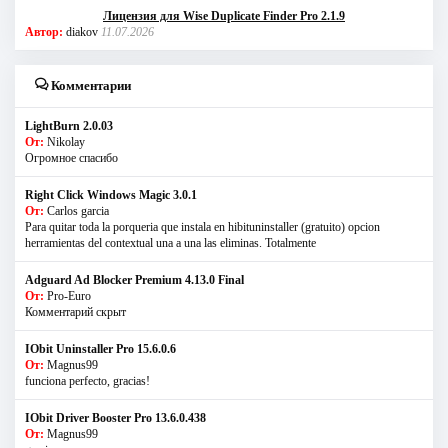
Лицензия для Wise Duplicate Finder Pro 2.1.9
Автор:
diakov
11.07.2026
Комментарии
LightBurn 2.0.03
От:
Nikolay
Огромное спасибо
Right Click Windows Magic 3.0.1
От:
Carlos garcia
Para quitar toda la porqueria que instala en hibituninstaller (gratuito) opcion
herramientas del contextual una a una las eliminas. Totalmente
Adguard Ad Blocker Premium 4.13.0 Final
От:
Pro-Euro
Комментарий скрыт
IObit Uninstaller Pro 15.6.0.6
От:
Magnus99
funciona perfecto, gracias!
IObit Driver Booster Pro 13.6.0.438
От:
Magnus99