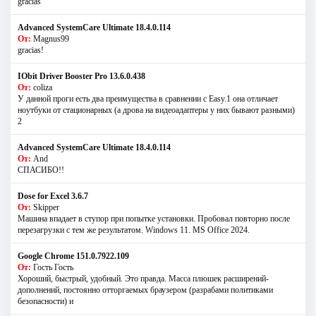
gracias
Advanced SystemCare Ultimate 18.4.0.114
От:
Magnus99
gracias!
IObit Driver Booster Pro 13.6.0.438
От:
coliza
У данной проги есть два преимущества в сравнении с Easy.1 она отличает
ноутбуки от стационарных (а дрова на видеоадаптеры у них бывают разными)
2
Advanced SystemCare Ultimate 18.4.0.114
От:
And
СПАСИБО!!
Dose for Excel 3.6.7
От:
Skipper
Машина впадает в ступор при попытке установки. Пробовал повторно после
перезагрузки с тем же результатом. Windows 11. MS Offiсe 2024.
Google Chrome 151.0.7922.109
От:
Гость Гость
Хороший, быстрый, удобный. Это правда. Масса плюшек расширений-
дополнений, постоянно отторгаемых браузером (разрабами политиками
безопасности) и