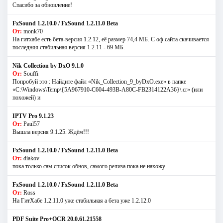
Спасибо за обновление!
FxSound 1.2.10.0 / FxSound 1.2.11.0 Beta
От:
monk70
На гитхабе есть бета-версия 1.2.12, её размер 74,4 МБ. С оф.сайта скачивается
последняя стабильная версия 1.2.11 - 69 МБ.
Nik Collection by DxO 9.1.0
От:
Souffi
Попробуй это : Найдите файл «Nik_Collection_9_byDxO.exe» в папке
«C:\Windows\Temp\{5A967910-C604-493B-A80C-FB2314122A36}\.cr» (или
похожей) и
IPTV Pro 9.1.23
От:
Paul57
Вышла версия 9.1.25. Ждём!!!
FxSound 1.2.10.0 / FxSound 1.2.11.0 Beta
От:
diakov
пока только сам список обнов, самого релиза пока не нахожу.
FxSound 1.2.10.0 / FxSound 1.2.11.0 Beta
От:
Ross
На ГитХабе 1.2.11.0 уже стабильная а бета уже 1.2.12.0
PDF Suite Pro+OCR 20.0.61.21558