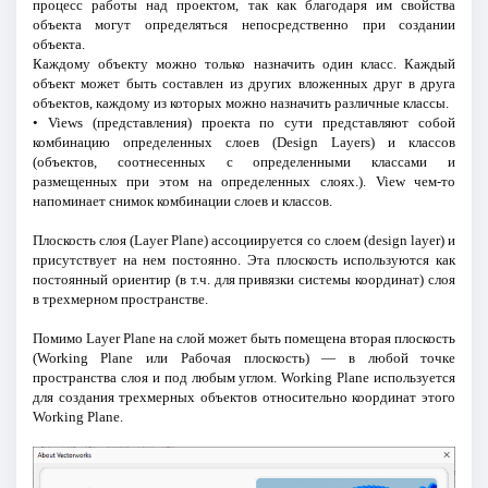
процесс работы над проектом, так как благодаря им свойства
объекта могут определяться непосредственно при создании
объекта.
Каждому объекту можно только назначить один класс. Каждый
объект может быть составлен из других вложенных друг в друга
объектов, каждому из которых можно назначить различные классы.
• Views (представления) проекта по сути представляют собой
комбинацию определенных слоев (Design Layers) и классов
(объектов, соотнесенных с определенными классами и
размещенных при этом на определенных слоях.). View чем-то
напоминает снимок комбинации слоев и классов.
Плоскость слоя (Layer Plane) ассоциируется со слоем (design layer) и
присутствует на нем постоянно. Эта плоскость используются как
постоянный ориентир (в т.ч. для привязки системы координат) слоя
в трехмерном пространстве.
Помимо Layer Plane на слой может быть помещена вторая плоскость
(Working Plane или Рабочая плоскость) — в любой точке
пространства слоя и под любым углом. Working Plane используется
для создания трехмерных объектов относительно координат этого
Working Plane.