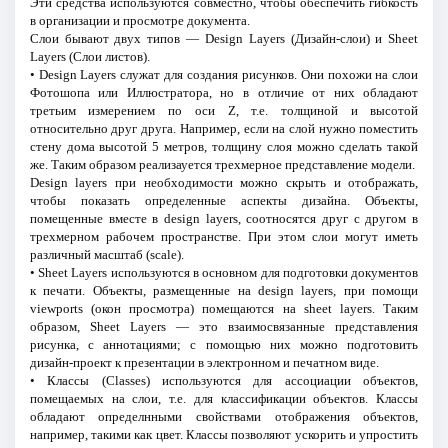
Эти средства используются совместно, чтобы обеспечить гибкость
в организации и просмотре документа.
Слои бывают двух типов — Design Layers (Дизайн-слои) и Sheet
Layers (Слои листов).
• Design Layers служат для создания рисунков. Они похожи на слои
Фотошопа или Иллюстратора, но в отличие от них обладают
третьим измерением по оси Z, т.е. толщиной и высотой
относительно друг друга. Например, если на слой нужно поместить
стену дома высотой 5 метров, толщину слоя можно сделать такой
же. Таким образом реализауется трехмерное представление модели.
Design layers при необходимости можно скрыть и отображать,
чтобы показать определенные аспекты дизайна. Объекты,
помещенные вместе в design layers, соотносятся друг с другом в
трехмерном рабочем пространстве. При этом слои могут иметь
различный масштаб (scale).
• Sheet Layers используются в основном для подготовки документов
к печати. Объекты, размещенные на design layers, при помощи
viewports (окон просмотра) помещаются на sheet layers. Таким
образом, Sheet Layers — это взаимосвязанные представления
рисунка, с аннотациями; с помощью них можно подготовить
дизайн-проект к презентации в электронном и печатном виде.
• Классы (Classes) используются для ассоциации объектов,
помещаемых на слои, т.е. для классификации объектов. Классы
обладают определнными свойствами отображения объектов,
например, такими как цвет. Классы позволяют ускорить и упростить