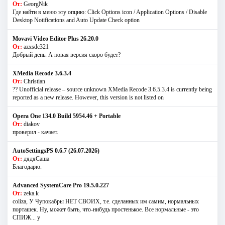
От:
GeorgNik
Где найти в меню эту опцию: Click Options icon / Application Options / Disable
Desktop Notifications and Auto Update Check option
Movavi Video Editor Plus 26.20.0
От:
azxsdc321
Добрый день. А новая версия скоро будет?
XMedia Recode 3.6.3.4
От:
Christian
?? Unofficial release – source unknown XMedia Recode 3.6.5.3.4 is currently being
reported as a new release. However, this version is not listed on
Opera One 134.0 Build 5954.46 + Portable
От:
diakov
проверил - качает.
AutoSettingsPS 0.6.7 (26.07.2026)
От:
дядяСаша
Благодарю.
Advanced SystemCare Pro 19.5.0.227
От:
zeka.k
coliza, У Чупокабры НЕТ СВОИХ, т.е. сделанных им самим, нормальных
порташек. Ну, может быть, что-нибудь простенькое. Все нормальные - это
СПИЖ... у