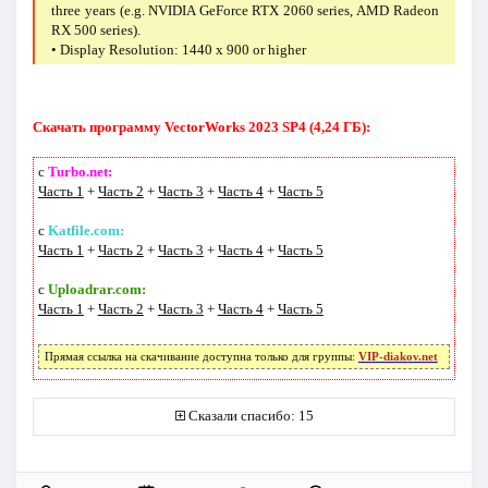
three years (e.g. NVIDIA GeForce RTX 2060 series, AMD Radeon
RX 500 series).
• Display Resolution: 1440 x 900 or higher
Скачать программу VectorWorks 2023 SP4 (4,24 ГБ):
с
Turbo.net:
Часть 1
+
Часть 2
+
Часть 3
+
Часть 4
+
Часть 5
с
Katfile.com:
Часть 1
+
Часть 2
+
Часть 3
+
Часть 4
+
Часть 5
с
Uploadrar.com:
Часть 1
+
Часть 2
+
Часть 3
+
Часть 4
+
Часть 5
Прямая ссылка на скачивание доступна только для группы:
VIP-diakov.net
Сказали спасибо: 15