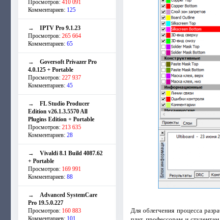
Просмотров:
410 091
Комментариев:
125
→
IPTV Pro 9.1.23
Просмотров:
265 664
Комментариев:
65
→
Goversoft Privazer Pro
4.0.125 + Portable
Просмотров:
227 937
Комментариев:
45
→
FL Studio Producer
Edition v26.1.3.5570 All
Plugins Edition + Portable
Просмотров:
213 635
Комментариев:
28
→
Vivaldi 8.1 Build 4087.62
+ Portable
Просмотров:
169 991
Комментариев:
88
→
Advanced SystemCare
Pro 19.5.0.227
Для облегчения процесса разра
Просмотров:
160 883
Комментариев:
101
плат, профессорам и студентам