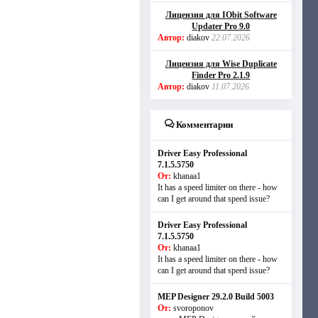
Лицензия для IObit Software
Updater Pro 9.0
Автор:
diakov
22.07.2026
Лицензия для Wise Duplicate
Finder Pro 2.1.9
Автор:
diakov
11.07.2026
Комментарии
Driver Easy Professional
7.1.5.5750
От:
khanaa1
It has a speed limiter on there - how
can I get around that speed issue?
Driver Easy Professional
7.1.5.5750
От:
khanaa1
It has a speed limiter on there - how
can I get around that speed issue?
MEP Designer 29.2.0 Build 5003
От:
svoroponov