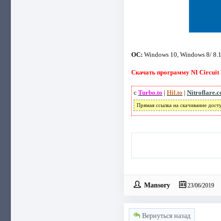
ОС:
Windows 10, Windows 8/ 8.1
Скачать программу NI Circuit D
с
Turbo.to
|
Hil.to
|
Nitroflare.
Прямая ссылка на скачивание дост
Mansory
23/06/2019
Вернуться назад