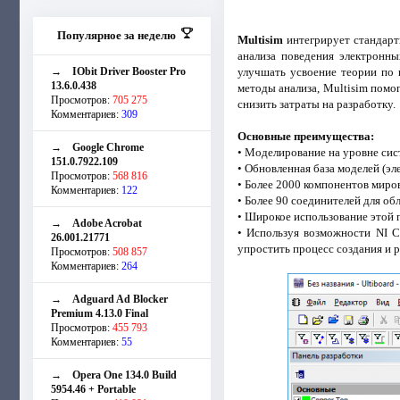
Популярное за неделю
Multisim
интегрирует стандарт
анализа поведения электронн
→
IObit Driver Booster Pro
улучшать усвоение теории по 
13.6.0.438
методы анализа, Multisim помо
Просмотров:
705 275
снизить затраты на разработку.
Комментариев:
309
Основные преимущества:
→
Google Chrome
• Моделирование на уровне сис
151.0.7922.109
• Обновленная база моделей (э
Просмотров:
568 816
• Более 2000 компонентов миров
Комментариев:
122
• Более 90 соединителей для о
• Широкое использование этой 
→
Adobe Acrobat
• Используя возможности NI C
26.001.21771
упростить процесс создания и 
Просмотров:
508 857
Комментариев:
264
→
Adguard Ad Blocker
Premium 4.13.0 Final
Просмотров:
455 793
Комментариев:
55
→
Opera One 134.0 Build
5954.46 + Portable