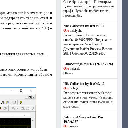
Своеобразная прога. Посмотрим.
Единственно что напрягает мелкий
шрифт. Чуток бы по больше не
для мгновенной визуализации и
помешал бы.
ям подкреплять теорию схем и
ное средство симуляции схем и
Nik Collection by DxO 9.1.0
рования печатной платы (PCB) и
От:
valalysha
Здравствуйте. При установке
ошибка 0х80072EE2. Подскажите
как исправить. Windows 11
Домашняя Insider Preview Версия
26H1 Сборка ОС 28120.2630
 питания для силовых схем).
AutoSettingsPS 0.6.7 (26.07.2026)
От:
valcraft
жных электронных устройств.
Обзор
позволят значительным образом
Nik Collection by DxO 9.1.0
От:
boliga
Dxo requires verification with their
servers every few weeks, it's on their
official site. When it fails to do so, it
shuts down
Advanced SystemCare Pro
19.5.0.227
От:
zeka.k