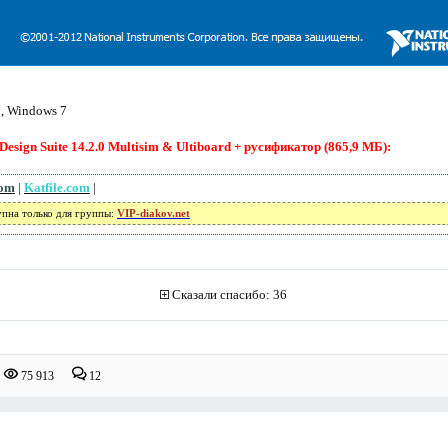
, Windows 7
esign Suite 14.2.0 Multisim & Ultiboard + русификатор (865,9 МБ):
com
|
Katfile.com
|
упна только для группы:
VIP-diakov.net
Сказали спасибо: 36
75 913
12