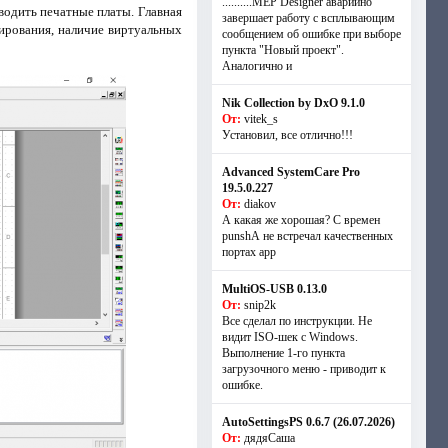
..........MEP Designer аварийно
одить печатные платы. Главная
завершает работу с всплывающим
лирования, наличие виртуальных
сообщением об ошибке при выборе
пункта "Новый проект".
Аналогично и
Nik Collection by DxO 9.1.0
От:
vitek_s
Установил, все отлично!!!
Advanced SystemCare Pro
19.5.0.227
От:
diakov
А какая же хорошая? С времен
punshА не встречал качественных
портах app
MultiOS-USB 0.13.0
От:
snip2k
Все сделал по инструкции. Не
видит ISO-шек с Windows.
Выполнение 1-го пункта
загрузочного меню - приводит к
ошибке.
AutoSettingsPS 0.6.7 (26.07.2026)
От:
дядяСаша