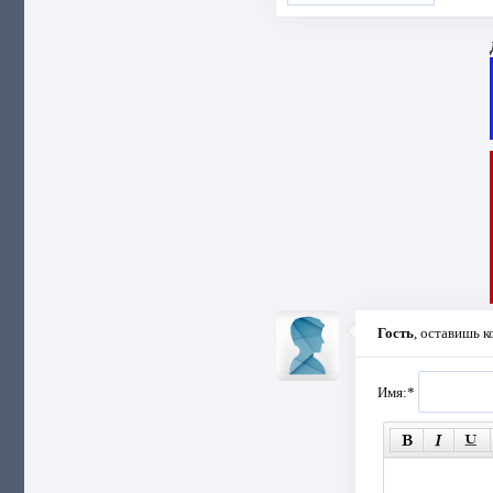
Гость
, оставишь 
Имя:
*