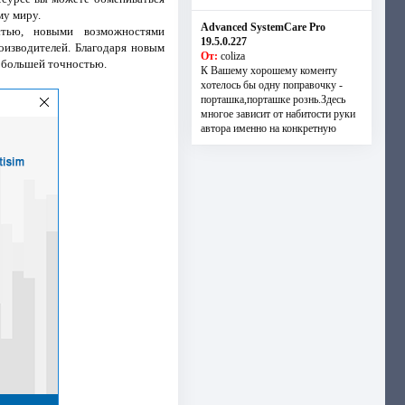
му миру.
Advanced SystemCare Pro
стью, новыми возможностями
19.5.0.227
изводителей. Благодаря новым
От:
coliza
с большей точностью.
К Вашему хорошему коменту
хотелось бы одну поправочку -
порташка,порташке рознь.Здесь
многое зависит от набитости руки
автора именно на конкретную