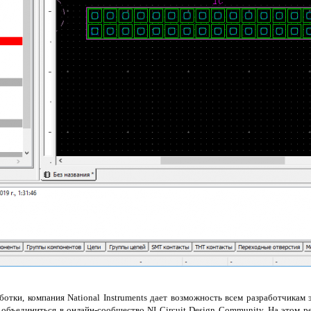
ботки, компания National Instruments дает возможность всем разработчикам
 объединиться в онлайн-сообщество NI Circuit Design Community. На этом 