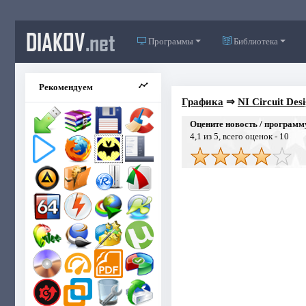
DIAKOV
.net
Программы
Библиотека
Рекомендуем
Графика
⇒
NI Circuit Des
Оцените новость / программ
4,1
из 5, всего оценок -
10