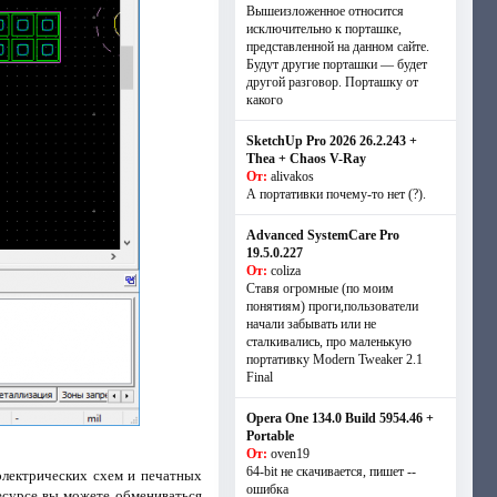
Вышеизложенное относится
исключительно к порташке,
представленной на данном сайте.
Будут другие порташки — будет
другой разговор. Порташку от
какого
SketchUp Pro 2026 26.2.243 +
Thea + Chaos V-Ray
От:
alivakos
А портативки почему-то нет (?).
Advanced SystemCare Pro
19.5.0.227
От:
coliza
Ставя огромные (по моим
понятиям) проги,пользователи
начали забывать или не
сталкивались, про маленькую
портативку Modern Tweaker 2.1
Final
Opera One 134.0 Build 5954.46 +
Portable
От:
oven19
64-bit не скачивается, пишет --
 электрических схем и печатных
ошибка
ресурсе вы можете обмениваться