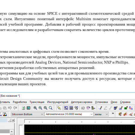
ную симуляцию на основе SPICE с интерактивной схемотехнической средой 
ых схем. Интуитивно понятный интерфейс Multisim помогает преподавател
всей учебной программе. Добавляя в рабочий процесс проектирования мощ
гает исследователям и разработчикам сократить количество циклов прототипи
темы аналоговых и цифровых схем позволяет сэкономить время.
лектромеханические модели, преобразователи мощности, импульсные источники
ых производителей Analog Devices, National Semiconductor, NXP и Phillips.
блегчения разработки собственных аппаратных решений.
программы как для учебных целей так и для промышленного производства сло
ircuit Design Community вы можете получить доступ к ресурсам, которые 
реализации ваших проектов.