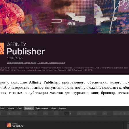
жизнь с помощью
Affinity Publisher
, программного обеспечения нового по
т. Это невероятно плавное, интуитивно понятное приложение позволяет комб
ных, готовых к публикации макетов для журналов, книг, брошюр, плакато