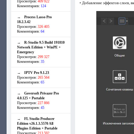
Просмотров:
409 922
• Добавление эффектов слоев, в
Комментариев:
124
→
Process Lasso Pro
18.2.3.42
Просмотров:
326 405
Комментариев:
64
→
R-Studio 9.5 Build 191810
Network Edition + WinPE +
Emergency
Просмотров:
299 327
Комментариев:
35
→
IPTV Pro 9.1.23
Просмотров:
265 564
Комментариев:
65
→
Goversoft Privazer Pro
4.0.125 + Portable
Просмотров:
227 866
Комментариев:
45
→
FL Studio Producer
Edition v26.1.3.5570 All
Plugins Edition + Portable
Просмотров:
213 592