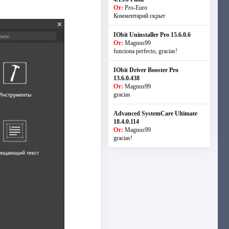
От:
Pro-Euro
Комментарий скрыт
IObit Uninstaller Pro 15.6.0.6
От:
Magnus99
funciona perfecto, gracias!
IObit Driver Booster Pro
13.6.0.438
От:
Magnus99
gracias
Advanced SystemCare Ultimate
18.4.0.114
От:
Magnus99
gracias!