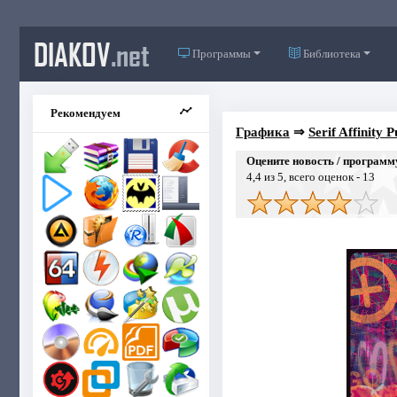
DIAKOV
.net
Программы
Библиотека
Рекомендуем
Графика
⇒
Serif Affinity 
Оцените новость / программ
4,4
из 5, всего оценок -
13