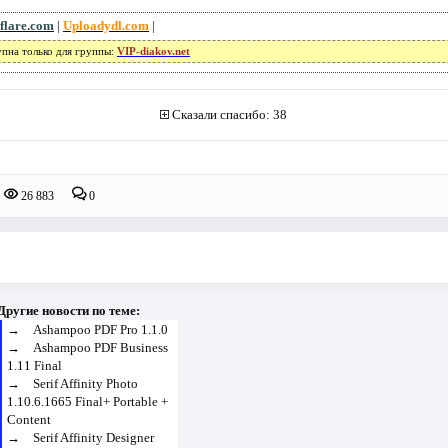
flare.com
|
Uploadydl.com
|
упна только для группы:
VIP-diakov.net
Сказали спасибо: 38
26 883
0
Другие новости по теме:
→
Ashampoo PDF Pro 1.1.0
→
Ashampoo PDF Business
1.11 Final
→
Serif Affinity Photo
1.10.6.1665 Final+ Portable +
Content
→
Serif Affinity Designer