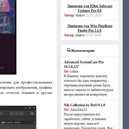
Лицензия для IObit Software
Updater Pro 9.0
Автор:
diakov
22.07.2026
Лицензия для Wise Duplicate
Finder Pro 2.1.9
Автор:
diakov
11.07.2026
Комментарии
Advanced SystemCare Pro
19.5.0.227
От:
coliza
К Вашему хорошему коменту
хотелось бы одну поправочку -
коления для профессиональных
порташка,порташке рознь.Здесь
инировать изображения, графику
многое зависит от набитости руки
в, отчетов, бланков и других
автора именно на конкретную
Nik Collection by DxO 9.1.0
От:
AlexAlex23
После переустановки всё
заработало, сейчас установил
новую версию, пока всё
нормально. Посмотрю далее. Вся