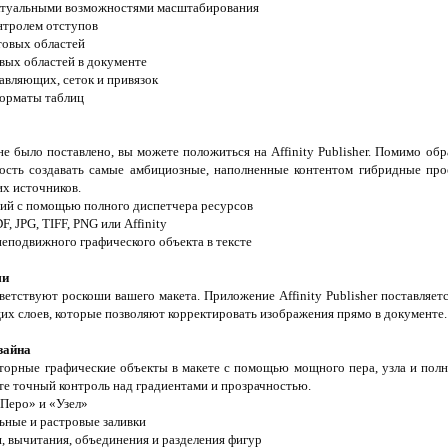
ектуальными возможностями масштабирования
онтролем отступов
товых областей
овых областей в документе
авляющих, сеток и привязок
форматы таблиц
не было поставлено, вы можете положиться на Affinity Publisher. Помимо об
ость создавать самые амбициозные, наполненные контентом гибридные про
их источников.
ний с помощью полного диспетчера ресурсов
F, JPG, TIFF, PNG или Affinity
неподвижного графического объекта в тексте
ми
етствуют роскоши вашего макета. Приложение Affinity Publisher поставляе
 слоев, которые позволяют корректировать изображения прямо в документе.
зайна
кторные графические объекты в макете с помощью мощного пера, узла и пол
те точный контроль над градиентами и прозрачностью.
Перо» и «Узел»
льные и растровые заливки
я, вычитания, объединения и разделения фигур