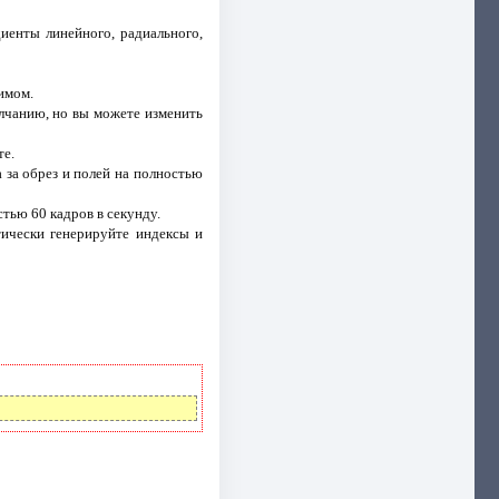
иенты линейного, радиального,
имом.
олчанию, но вы можете изменить
те.
 за обрез и полей на полностью
тью 60 кадров в секунду.
ически генерируйте индексы и