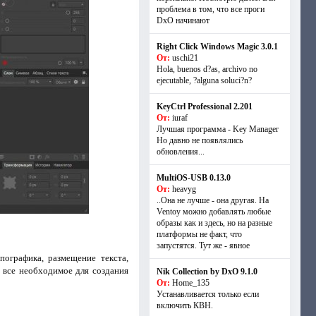
проблема в том, что все проги
DxO начинают
Right Click Windows Magic 3.0.1
От:
uschi21
Hola, buenos d?as, archivo no
ejecutable, ?alguna soluci?n?
KeyCtrl Professional 2.201
От:
iuraf
Лучшая программа - Key Manager
Но давно не появлялись
обновления...
MultiOS-USB 0.13.0
От:
heavyg
..Она не лучше - она другая. На
Ventoy можно добавлять любые
образы как и здесь, но на разные
платформы не факт, что
запустятся. Тут же - явное
пографика, размещение текста,
т все необходимое для создания
Nik Collection by DxO 9.1.0
От:
Home_135
Устанавливается только если
включить КВН.