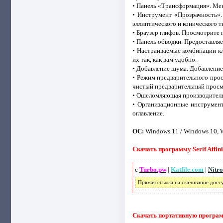
• Панель «Трансформация». Мен
• Инструмент «Прозрачность».
эллиптического и конического т
• Браузер глифов. Просмотрите
• Панель обводки. Предоставля
• Настраиваемые комбинации кл
их так, как вам удобно.
• Добавление шума. Добавление
• Режим предварительного прос
чистый предварительный просм
• Ошеломляющая производительн
• Организационные инструмент
оглавление.
ОС:
Windows 11 / Windows 10, W
Скачать программу Serif Affinit
с
Turbo.pw
|
Katfile.com
|
Nitro
Прямая ссылка на скачивание дост
Скачать портативную программу 