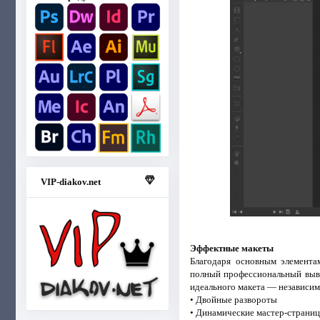
VIP-diakov.net
Эффектные макеты
Благодаря основным элементам
полный профессиональный вывод
идеального макета — независим
• Двойные развороты
• Динамические мастер-страни