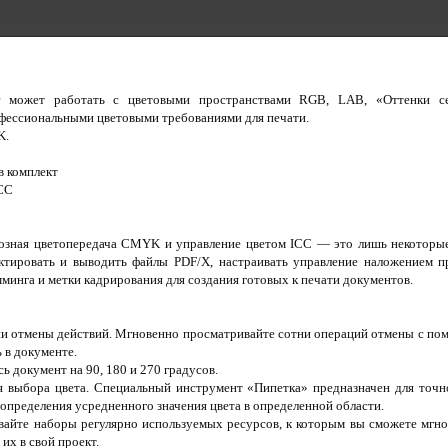
her может работать с цветовыми пространствами RGB, LAB, «Оттенки 
фессиональными цветовыми требованиями для печати.
K.
в комплект
ICC
возная цветопередача CMYK и управление цветом ICC — это лишь некоторы
ктировать и выводить файлы PDF/X, настраивать управление наложением п
мминга и метки кадрирования для создания готовых к печати документов.
и отмены действий. Мгновенно просматривайте сотни операций отмены с по
 в документе.
сь документ на 90, 180 и 270 градусов.
ля выбора цвета. Специальный инструмент «Пипетка» предназначен для точно
 определения усредненного значения цвета в определенной области.
вайте наборы регулярно используемых ресурсов, к которым вы сможете мгно
их в свой проект.