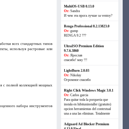
MultiOS-USB 0.13.0
От:
Sandra
И чем эта прога лучше за ventoy?
Renga Professional 8.2.13823.0
От:
gump
RENGA 9.2 ???
работки всех стандартных типов
UltraISO Premium Edition
екты, используя растровые или
9.7.6.3860
От:
Ярослав
спасибо! мяу !!!
LightBurn 2.0.03
От:
Nikolay
Огромное спасибо
тся с полной коллекцией мощных
Right Click Windows Magic 3.0.1
От:
Carlos garcia
Para quitar toda la porqueria que
instala en hibituninstaller (gratuito)
ноценного набора инструментов
opcion herramientas del contextual
una a una las eliminas. Totalmente
Adguard Ad Blocker Premium
4.13.0 Final