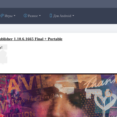
Игры
Разное
Для Android
Publisher 1.10.6.1665 Final + Portable
у!