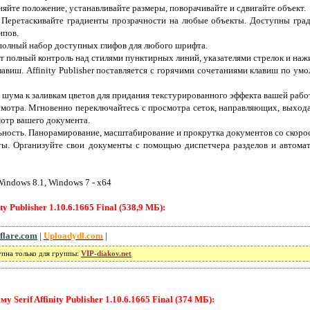
яйте положение, устанавливайте размеры, поворачивайте и сдвигайте объект.
 Перетаскивайте градиенты прозрачности на любые объекты. Доступны град
ипов.
 полный набор доступных глифов для любого шрифта.
ет полный контроль над стилями пунктирных линий, указателями стрелок и наж
авиш. Affinity Publisher поставляется с горячими сочетаниями клавиш по ум
 шума к заливкам цветов для придания текстурированного эффекта вашей рабо
мотра. Мгновенно переключайтесь с просмотра сеток, направляющих, выхода
отр вашего документа.
ость. Панорамирование, масштабирование и прокрутка документов со скорос
ы. Организуйте свои документы с помощью диспетчера разделов и автомат
indows 8.1, Windows 7 - x64
y Publisher 1.10.6.1665 Final (538,9 МБ):
flare.com
|
Uploadydl.com
|
упна только для группы:
VIP-diakov.net
Serif Affinity Publisher 1.10.6.1665 Final (374 МБ):