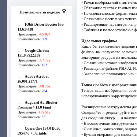
• Рамки изображений с интелл
• Обтекание текста с точным к
Популярное за неделю
• Пользовательские формы текс
• Связывание нескольких текст
• Расширенные параметры напр
→
IObit Driver Booster Pro
13.6.0.438
• Таблицы и пользовательские 
Просмотров:
705 024
Комментариев:
309
Идеальная графика
Какое бы техническое задание 
→
Google Chrome
файлов, вы получаете возможн
151.0.7922.109
векторные ресурсы из нескольк
Просмотров:
567 722
• Ссылка или вставка изображе
Комментариев:
122
• Размещение файлов PSD, AI, PD
• Закрепление плавающего или 
→
Adobe Acrobat
26.001.21771
Точная работа с изображения
Просмотров:
508 762
Теперь ваши изображения соотв
Комментариев:
264
неразрушающих корректирующих
→
Adguard Ad Blocker
Расширенные инструменты ди
Premium 4.13.0 Final
Просмотров:
455 512
Создавайте и редактируйте ве
Комментариев:
55
для создания фигур — и получи
• Высокоточные инструменты «
→
Opera One 134.0 Build
• Линейные, конические, радиа
5954.46 + Portable
• Булевы операции для сложени