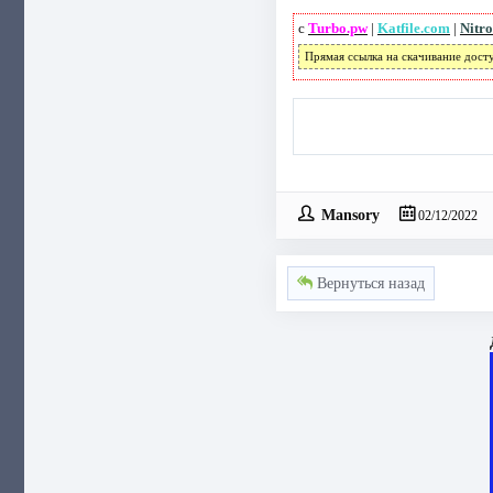
с
Turbo.pw
|
Katfile.com
|
Nitro
Прямая ссылка на скачивание дост
Mansory
02/12/2022
Вернуться назад