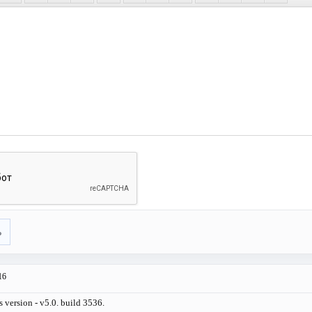
ь
16
s version - v5.0. build 3536.