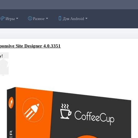
Игры
Разное
Для Android
onsive Site Designer 4.0.3351
у!