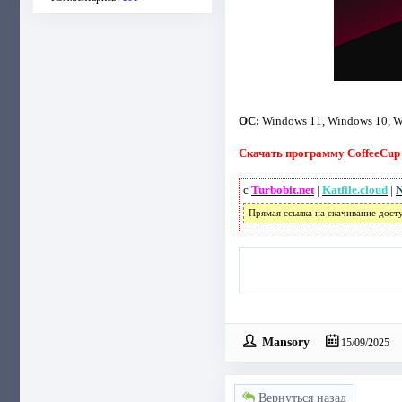
ОС:
Windows 11, Windows 10, Wi
Скачать программу CoffeeCup R
с
Turbobit.net
|
Katfile.cloud
|
N
Прямая ссылка на скачивание дост
Mansory
15/09/2025
Вернуться назад