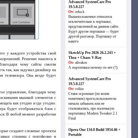
Advanced SystemCare Pro
19.5.0.227
От:
zeka.k
Вышеизложенное относится
исключительно к порташке,
представленной на данном сайте.
Будут другие порташки — будет
другой разговор. Порташку от
какого
SketchUp Pro 2026 26.2.243 +
что у каждого устройства свой
Thea + Chaos V-Ray
 разрешений. Решение нашлось в
От:
alivakos
 благодаря чему сайты смогли
А портативки почему-то нет (?).
ь так, как задумал дизайнер на
 телевизора. Она везде будет
Advanced SystemCare Pro
19.5.0.227
От:
coliza
тое управление, благодаря чему
Ставя огромные (по моим
таскивания мышкой элементов с
понятиям) проги,пользователи
ещать как угодно и где угодно.
начали забывать или не
ера будет отображаться блок с
сталкивались, про маленькую
портативку Modern Tweaker 2.1
ься. В любой момент разработки
Final
Opera One 134.0 Build 5954.46 +
оторые создают сложные проекты
Portable
асивых страниц с портфолио и