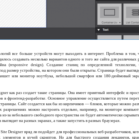
ологий все больше устройств могут выходить в интернет. Проблема в том, 
дилось создавать несколько вариантов одного и того же сайта для различных
йна (responsive design). Создание станиц по определенной технологии,
од размер устройства, на котором они были открыты. Страница будет выглядет
аншет или монитор ноутбука, небольшой смартфон или 180-дюймовый экран
igner как раз создает такие страницы. Она имеет приятный интерфейс и прос
ов в фронтенд-разработке. Основное управление осуществляется путем пере
страницы. Сайт создается как бы из кирпичиков — блоков, которые можно разм
х разрешениях можно настроить отдельно, например, на мониторе компьют
на из-за небольшого свободного пространства он будет автоматически скрыват
 выглядит на разных экранах, а также запустить в разных браузерах.
 Site Designer вряд ли подойдет для профессиональных веб-разработчиков, к
 элементов и кучей скриптов. Но для быстрого создания лендингов, кр