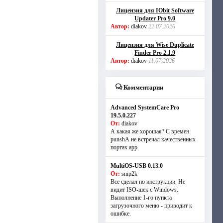
Лицензия для IObit Software
Updater Pro 9.0
Автор:
diakov
22.07.2026
Лицензия для Wise Duplicate
Finder Pro 2.1.9
Автор:
diakov
11.07.2026
Комментарии
Advanced SystemCare Pro
19.5.0.227
От:
diakov
А какая же хорошая? С времен
punshА не встречал качественных
портах app
MultiOS-USB 0.13.0
От:
snip2k
Все сделал по инструкции. Не
видит ISO-шек с Windows.
Выполнение 1-го пункта
загрузочного меню - приводит к
ошибке.