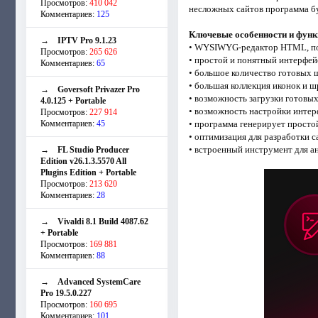
Просмотров:
410 042
несложных сайтов программа бу
Комментариев:
125
Ключевые особенности и функ
→
IPTV Pro 9.1.23
• WYSIWYG-редактор HTML, п
Просмотров:
265 626
• простой и понятный интерфей
Комментариев:
65
• большое количество готовых ш
• большая коллекция иконок и 
→
Goversoft Privazer Pro
• возможность загрузки готовых
4.0.125 + Portable
• возможность настройки интер
Просмотров:
227 914
Комментариев:
45
• программа генерирует просто
• оптимизация для разработки 
• встроенный инструмент для ан
→
FL Studio Producer
Edition v26.1.3.5570 All
Plugins Edition + Portable
Просмотров:
213 620
Комментариев:
28
→
Vivaldi 8.1 Build 4087.62
+ Portable
Просмотров:
169 881
Комментариев:
88
→
Advanced SystemCare
Pro 19.5.0.227
Просмотров:
160 695
Комментариев:
101