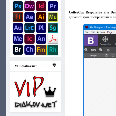
CoffeeCup Responsive Site Des
добавить фон, изображения и ви
VIP-diakov.net