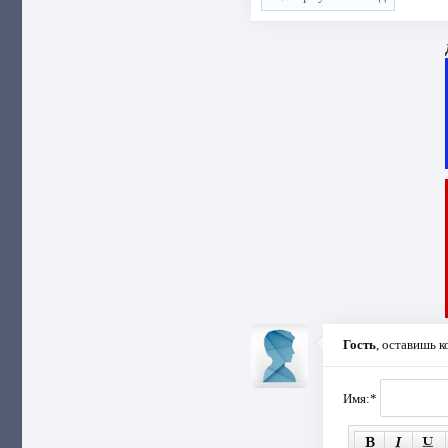
Гость
, оставишь 
Имя:
*