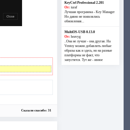
KeyCtrl Professional 2.201
От:
iuraf
Лучшая программа - Key Manager
Но давно не появлялись
обновления...
MultiOS-USB 0.13.0
От:
heavyg
..Она не лучше - она другая. На
Ventoy можно добавлять любые
образы как и здесь, но на разные
платформы не факт, что
запустятся. Тут же - явное
Сказали спасибо: 31