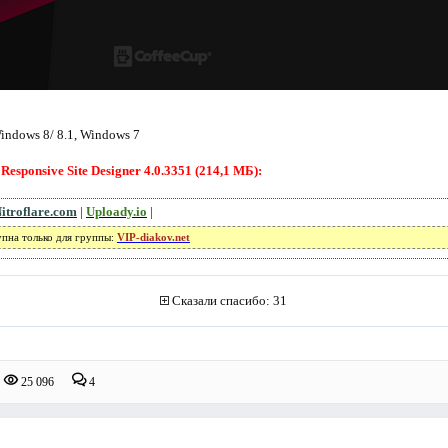
ndows 8/ 8.1, Windows 7
esponsive Site Designer 4.0.3351 (214,1 МБ):
itroflare.com
|
Uploady.io
|
упна только для группы:
VIP-diakov.net
Сказали спасибо: 31
25 096
4