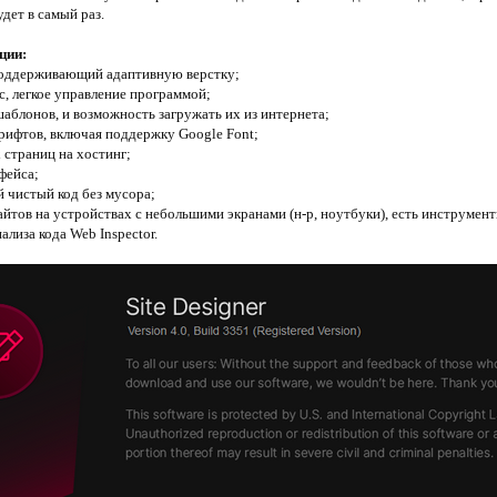
дет в самый раз.
ции:
оддерживающий адаптивную верстку;
с, легкое управление программой;
аблонов, и возможность загружать их из интернета;
шрифтов, включая поддержку Google Font;
 страниц на хостинг;
фейса;
й чистый код без мусора;
сайтов на устройствах с небольшими экранами (н-р, ноутбуки), есть инструме
ализа кода Web Inspector.