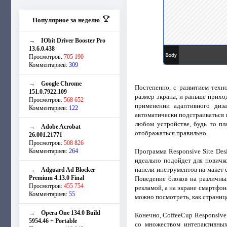
Популярное за неделю
→
IObit Driver Booster Pro
13.6.0.438
Просмотров:
705 190
Комментариев:
309
→
Google Chrome
Постепенно, с развитием техн
151.0.7922.109
размер экрана, и раньше прихо
Просмотров:
568 652
применении адаптивного диза
Комментариев:
122
автоматически подстраиваться п
любом устройстве, будь то пл
→
Adobe Acrobat
отображаться правильно.
26.001.21771
Просмотров:
508 826
Комментариев:
264
Программа Responsive Site Des
идеально подойдет для новичк
панели инструментов на макет 
→
Adguard Ad Blocker
Premium 4.13.0 Final
Поведение блоков на различны
Просмотров:
455 754
рекламой, а на экране смартфо
Комментариев:
55
можно посмотреть, как страница
→
Opera One 134.0 Build
Конечно, CoffeeCup Responsive
5954.46 + Portable
со множеством интерактивных