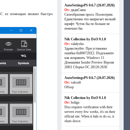
AutoSettingsPS 0.6.7 (26.07.2026)
От:
дядяСаша
а. С ее помощью можно быстро
Своеобразная прога. Посмотрим.
Единственно что напрягает мелкий
шрифт. Чуток бы по больше не
помешал бы.
Nik Collection by DxO 9.1.0
От:
valalysha
Здравствуйте. При установке
ошибка 0х80072EE2. Подскажите
как исправить. Windows 11
Домашняя Insider Preview Версия
26H1 Сборка ОС 28120.2630
AutoSettingsPS 0.6.7 (26.07.2026)
От:
valcraft
Обзор
Nik Collection by DxO 9.1.0
От:
boliga
Dxo requires verification with their
servers every few weeks, it's on their
official site. When it fails to do so, it
shuts down