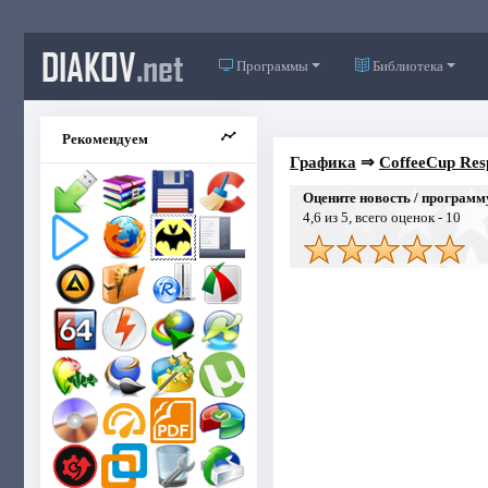
DIAKOV
.net
Программы
Библиотека
Рекомендуем
Графика
⇒
CoffeeCup Resp
Оцените новость / программ
4,6
из 5, всего оценок -
10