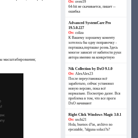
От:
oven19
64-bit не скачивается, пишет --
ошибка
Advanced SystemCare Pro
19.5.0.227
От:
coliza
К Вашему хорошему коменту
хотелось бы одну поправочку -
порташка,порташке рознь.Здесь
многое зависит от набитости руки
автора именно на конкретную
нты масштабирования;
Nik Collection by DxO 9.1.0
От:
AlexAlex23
После переустановки всё
заработало, сейчас установил
новую версию, пока всё
нормально. Посмотрю далее. Вся
проблема в том, что все проги
DxO начинают
Right Click Windows Magic 3.0.1
От:
uschi21
Hola, buenos d?as, archivo no
ejecutable, ?alguna soluci?n?