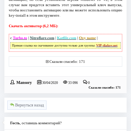
случае вам придется вставить этот универсальный ключ выпуска,
чтобы восстановить активацию или вы можете использовать опцию
key-install в этом инструменте.
Скачать активатор (6,2 МБ):
с
Turbo.to
|
Nitroflare.com
|
Katfile.com
|
Oxy name
|
Прямая ссылка на скачивание доступна только для группы:
VIP-diakov.net
Сказали спасибо: 171
Mansory
30/04/2020
33 096
0
Сказали спасибо: 171
Вернуться назад
Гость
, оставишь комментарий?