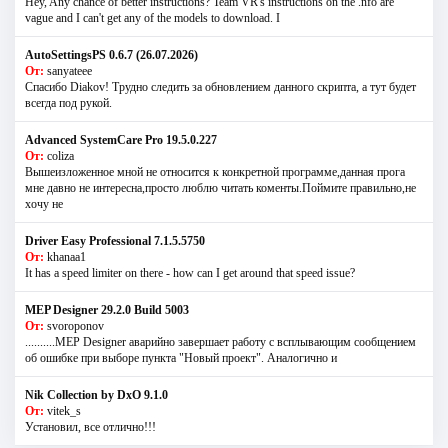
Hey, Any chance of better instructions? Team VR's instructions on the .nfo are
vague and I can't get any of the models to download. I
AutoSettingsPS 0.6.7 (26.07.2026)
От:
sanyateee
Спасибо Diakov! Трудно следить за обновлением данного скрипта, а тут будет
всегда под рукой.
Advanced SystemCare Pro 19.5.0.227
От:
coliza
Вышеизложенное мной не относится к конкретной программе,данная прога
мне давно не интересна,просто люблю читать коменты.Поймите правильно,не
хочу не
Driver Easy Professional 7.1.5.5750
От:
khanaa1
It has a speed limiter on there - how can I get around that speed issue?
MEP Designer 29.2.0 Build 5003
От:
svoroponov
..........MEP Designer аварийно завершает работу с всплывающим сообщением
об ошибке при выборе пункта "Новый проект". Аналогично и
Nik Collection by DxO 9.1.0
От:
vitek_s
Установил, все отлично!!!