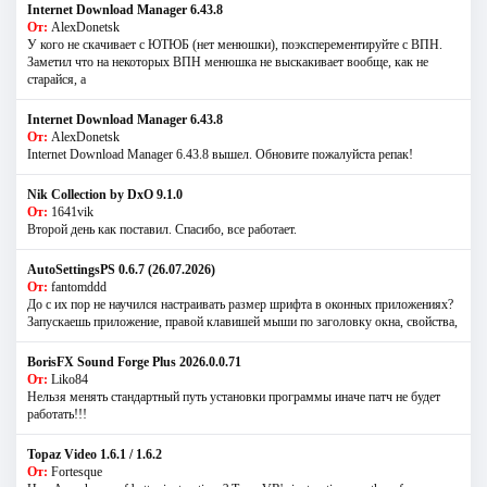
Internet Download Manager 6.43.8
От:
AlexDonetsk
У кого не скачивает с ЮТЮБ (нет менюшки), поэксперементируйте с ВПН.
Заметил что на некоторых ВПН менюшка не выскакивает вообще, как не
старайся, а
Internet Download Manager 6.43.8
От:
AlexDonetsk
Internet Download Manager 6.43.8 вышел. Обновите пожалуйста репак!
Nik Collection by DxO 9.1.0
От:
1641vik
Второй день как поставил. Спасибо, все работает.
AutoSettingsPS 0.6.7 (26.07.2026)
От:
fantomddd
До с их пор не научился настраивать размер шрифта в оконных приложениях?
Запускаешь приложение, правой клавишей мыши по заголовку окна, свойства,
BorisFX Sound Forge Plus 2026.0.0.71
От:
Liko84
Нельзя менять стандартный путь установки программы иначе патч не будет
работать!!!
Topaz Video 1.6.1 / 1.6.2
От:
Fortesque