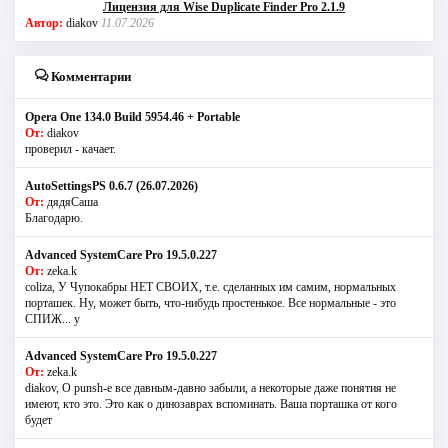
Лицензия для Wise Duplicate Finder Pro 2.1.9
Автор:
diakov
11.07.2026
Комментарии
Opera One 134.0 Build 5954.46 + Portable
От:
diakov
проверил - качает.
AutoSettingsPS 0.6.7 (26.07.2026)
От:
дядяСаша
Благодарю.
Advanced SystemCare Pro 19.5.0.227
От:
zeka.k
coliza, У Чупокабры НЕТ СВОИХ, т.е. сделанных им самим, нормальных
порташек. Ну, может быть, что-нибудь простенькое. Все нормальные - это
СПИЖ... у
Advanced SystemCare Pro 19.5.0.227
От:
zeka.k
diakov, О punsh-е все давным-давно забыли, а некоторые даже понятия не
имеют, кто это. Это как о динозаврах вспоминать. Ваша порташка от кого
будет