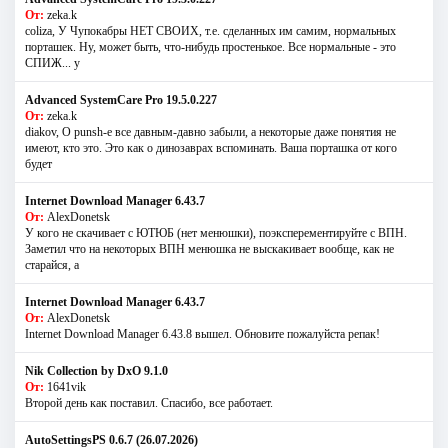
От:
zeka.k
coliza, У Чупокабры НЕТ СВОИХ, т.е. сделанных им самим, нормальных
порташек. Ну, может быть, что-нибудь простенькое. Все нормальные - это
СПИЖ... у
Advanced SystemCare Pro 19.5.0.227
От:
zeka.k
diakov, О punsh-е все давным-давно забыли, а некоторые даже понятия не
имеют, кто это. Это как о динозаврах вспоминать. Ваша порташка от кого
будет
Internet Download Manager 6.43.7
От:
AlexDonetsk
У кого не скачивает с ЮТЮБ (нет менюшки), поэксперементируйте с ВПН.
Заметил что на некоторых ВПН менюшка не выскакивает вообще, как не
старайся, а
Internet Download Manager 6.43.7
От:
AlexDonetsk
Internet Download Manager 6.43.8 вышел. Обновите пожалуйста репак!
Nik Collection by DxO 9.1.0
От:
1641vik
Второй день как поставил. Спасибо, все работает.
AutoSettingsPS 0.6.7 (26.07.2026)