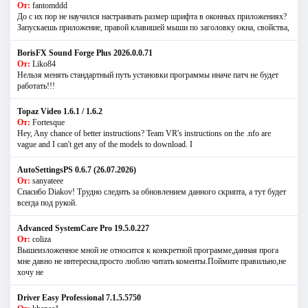
От:
fantomddd
До с их пор не научился настраивать размер шрифта в оконных приложениях?
Запускаешь приложение, правой клавишей мыши по заголовку окна, свойства,
BorisFX Sound Forge Plus 2026.0.0.71
От:
Liko84
Нельзя менять стандартный путь установки программы иначе патч не будет
работать!!!
Topaz Video 1.6.1 / 1.6.2
От:
Fortesque
Hey, Any chance of better instructions? Team VR's instructions on the .nfo are
vague and I can't get any of the models to download. I
AutoSettingsPS 0.6.7 (26.07.2026)
От:
sanyateee
Спасибо Diakov! Трудно следить за обновлением данного скрипта, а тут будет
всегда под рукой.
Advanced SystemCare Pro 19.5.0.227
От:
coliza
Вышеизложенное мной не относится к конкретной программе,данная прога
мне давно не интересна,просто люблю читать коменты.Поймите правильно,не
хочу не
Driver Easy Professional 7.1.5.5750