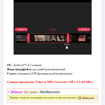
ОС:
Android™ 4.3 и выше
Язык интерфейса:
русский/мультиязычный
Статус:
взломана (VIP функции разблокированы)
Скачать программу Video to MP3 Converter VIP 1.5.3 (10 МБ):
с
Turbo.to
|
Oxy name
|
Nitroflare.com
|
Прямая ссылка на скачивание доступна только для группы:
VIP-diakov.net