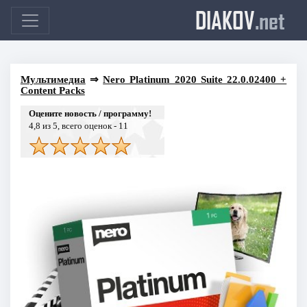
DIAKOV
.net
Мультимедиа
⇒
Nero Platinum 2020 Suite 22.0.02400 +
Content Packs
Оцените новость / программу!
4,8
из 5, всего оценок -
11