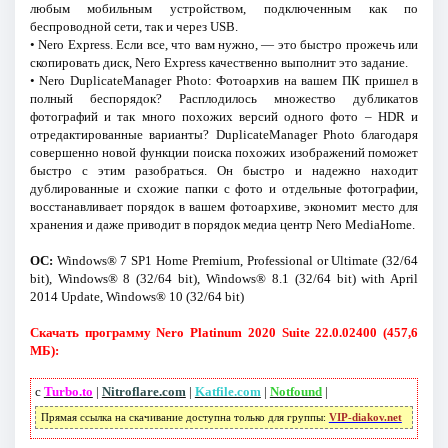
любым мобильным устройством, подключенным как по
беспроводной сети, так и через USB.
• Nero Express. Если все, что вам нужно, — это быстро прожечь или
скопировать диск, Nero Express качественно выполнит это задание.
• Nero DuplicateManager Photo: Фотоархив на вашем ПК пришел в
полный беспорядок? Расплодилось множество дубликатов
фотографий и так много похожих версий одного фото – HDR и
отредактированные варианты? DuplicateManager Photo благодаря
совершенно новой функции поиска похожих изображений поможет
быстро с этим разобраться. Он быстро и надежно находит
дублированные и схожие папки с фото и отдельные фотографии,
восстанавливает порядок в вашем фотоархиве, экономит место для
хранения и даже приводит в порядок медиа центр Nero MediaHome.
ОС:
Windows® 7 SP1 Home Premium, Professional or Ultimate (32/64
bit), Windows® 8 (32/64 bit), Windows® 8.1 (32/64 bit) with April
2014 Update, Windows® 10 (32/64 bit)
Скачать программу Nero Platinum 2020 Suite 22.0.02400 (457,6
МБ):
с
Turbo.to
|
Nitroflare.com
|
Katfile.com
|
Notfound
|
Прямая ссылка на скачивание доступна только для группы:
VIP-diakov.net