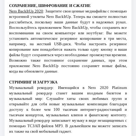
СОХРАНЕНИЕ, ШИФРОВАНИЕ И СЖАТИЕ
Nero BackItUp 2020
: Защитите свои ценные медиафайлы с помощью
встроенной утилиты Nero BackItUp. Теперь вы сможете полностью
расслабиться, поскольку ваши данные будут в надежных руках.
Воспользуйтесь приложением Nero BackItUp, чтобы сохранить все
воспоминания на своем компьютере или ноутбуке: Вы можете
установить автоматическое резервное копирование в три места,
например, на жесткий USB-диск. Чтобы настроить резервное
копирование вам понадобится нажать только одну кнопку и ваши
файлы будут сохраняться через необходимые промежутки времени.
Возможно также постоянное сохранение данных, при этом
приложение Nero BackItUp постоянно сохраняет новые файлы,
когда вы обновляете данные.
СТРИМИНГ И ЗАГРУЗКА
Музыкальный рекордер: Имеющийся в Nero 2020 Platinum
музыкальный рекордер станет вашим входным билетом в
музыкальный мир: Слушайте хиты своих любимых групп и
открывайте для себя новые музыкальные композиции благодаря
доступу к более чем 100 тысячам интернет-радиостанций и
тысячам концертов, музыкальных клипов и фанатскому контенту.
Музыкальный рекордер записывает музыку в виде незащищенных с
помощью ТСЗАП файлов MP3. В дальнейшем вы можете записать
их также на свой мобильный гаджет.