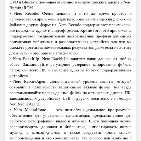
DVD и Blu-ray с помощью эталонного модуля прожига дисков в Nero
BurningROM.
• Nero Recode. Очень мощное и в то же время простое в
использовании приложении для преобразования видео на дисках и в
файлах в другие форматы. Nero Recode поддерживает практически
все последние аудио- и видеоформаты. Кроме того, это приложение
поддерживает предварительно настраиваемые профили для самых
популярных мобильных и развлекательных устройств, так что вы
сможете достигать замечательных результатов, даже если не хотите
досконально разбираться в технологии.
• Nero BackItUp. Nero BackItUp защитит ваши данные от любых
сбоев. Запланируйте регулярное резервное копирование файлов,
папок или всего ПК и выберите одно из многих поддерживаемых
устройств.
• Nero RescueAgent. Дополнительный уровень защиты, который
сохранит в безопасности ваши самые важные файлы. Без труда
восстанавливайте поврежденные файлы на оптических дисках, ПК,
запоминающих устройствах USB и других носителях с помощью
Ner RescueAgent.
• Nero MediaHome — это полнофункциональное программное
обеспечение для управления мультимедиа, предназначенное для
работы с фотографиями, видео и музыкой. С его помощью можно
воспроизводить дорожки в библиотеке, импортировать новую
музыку с компакт-дисков, а также создавать новые списки
воспроизведения и синхронизировать эти списки или альбомы с