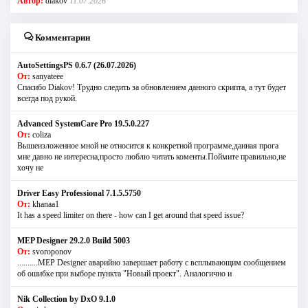
Автор:
diakov
11.07.2026
Комментарии
AutoSettingsPS 0.6.7 (26.07.2026)
От:
sanyateee
Спасибо Diakov! Трудно следить за обновлением данного скрипта, а тут будет
всегда под рукой.
Advanced SystemCare Pro 19.5.0.227
От:
coliza
Вышеизложенное мной не относится к конкретной программе,данная прога
мне давно не интересна,просто люблю читать коменты.Поймите правильно,не
хочу не
Driver Easy Professional 7.1.5.5750
От:
khanaa1
It has a speed limiter on there - how can I get around that speed issue?
MEP Designer 29.2.0 Build 5003
От:
svoroponov
..........MEP Designer аварийно завершает работу с всплывающим сообщением
об ошибке при выборе пункта "Новый проект". Аналогично и
Nik Collection by DxO 9.1.0