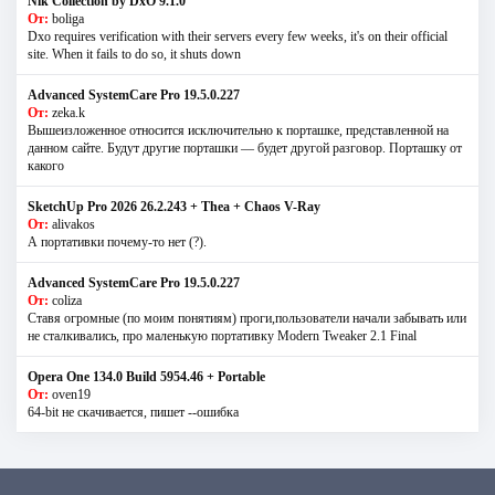
Nik Collection by DxO 9.1.0
От:
boliga
Dxo requires verification with their servers every few weeks, it's on their official
site. When it fails to do so, it shuts down
Advanced SystemCare Pro 19.5.0.227
От:
zeka.k
Вышеизложенное относится исключительно к порташке, представленной на
данном сайте. Будут другие порташки — будет другой разговор. Порташку от
какого
SketchUp Pro 2026 26.2.243 + Thea + Chaos V-Ray
От:
alivakos
А портативки почему-то нет (?).
Advanced SystemCare Pro 19.5.0.227
От:
coliza
Ставя огромные (по моим понятиям) проги,пользователи начали забывать или
не сталкивались, про маленькую портативку Modern Tweaker 2.1 Final
Opera One 134.0 Build 5954.46 + Portable
От:
oven19
64-bit не скачивается, пишет --ошибка