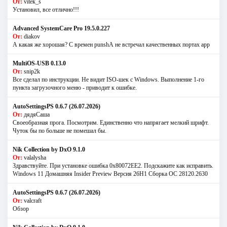
От:
vitek_s
Установил, все отлично!!!
Advanced SystemCare Pro 19.5.0.227
От:
diakov
А какая же хорошая? С времен punshА не встречал качественных портах app
MultiOS-USB 0.13.0
От:
snip2k
Все сделал по инструкции. Не видит ISO-шек с Windows. Выполнение 1-го
пункта загрузочного меню - приводит к ошибке.
AutoSettingsPS 0.6.7 (26.07.2026)
От:
дядяСаша
Своеобразная прога. Посмотрим. Единственно что напрягает мелкий шрифт.
Чуток бы по больше не помешал бы.
Nik Collection by DxO 9.1.0
От:
valalysha
Здравствуйте. При установке ошибка 0х80072EE2. Подскажите как исправить.
Windows 11 Домашняя Insider Preview Версия 26H1 Сборка ОС 28120.2630
AutoSettingsPS 0.6.7 (26.07.2026)
От:
valcraft
Обзор