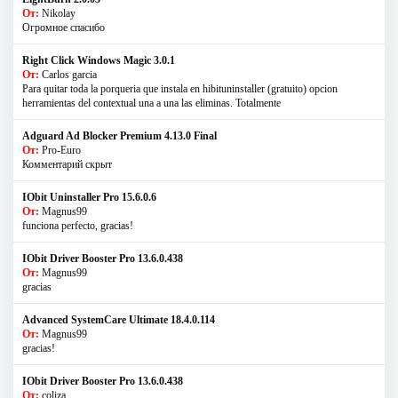
От:
Nikolay
Огромное спасибо
Right Click Windows Magic 3.0.1
От:
Carlos garcia
Para quitar toda la porqueria que instala en hibituninstaller (gratuito) opcion
herramientas del contextual una a una las eliminas. Totalmente
Adguard Ad Blocker Premium 4.13.0 Final
От:
Pro-Euro
Комментарий скрыт
IObit Uninstaller Pro 15.6.0.6
От:
Magnus99
funciona perfecto, gracias!
IObit Driver Booster Pro 13.6.0.438
От:
Magnus99
gracias
Advanced SystemCare Ultimate 18.4.0.114
От:
Magnus99
gracias!
IObit Driver Booster Pro 13.6.0.438
От:
coliza