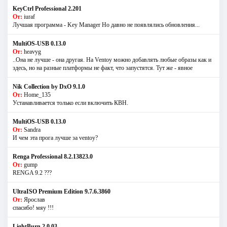
KeyCtrl Professional 2.201
От:
iuraf
Лучшая программа - Key Manager Но давно не появлялись обновления...
MultiOS-USB 0.13.0
От:
heavyg
..Она не лучше - она другая. На Ventoy можно добавлять любые образы как и
здесь, но на разные платформы не факт, что запустятся. Тут же - явное
Nik Collection by DxO 9.1.0
От:
Home_135
Устанавливается только если включить КВН.
MultiOS-USB 0.13.0
От:
Sandra
И чем эта прога лучше за ventoy?
Renga Professional 8.2.13823.0
От:
gump
RENGA 9.2 ???
UltraISO Premium Edition 9.7.6.3860
От:
Ярослав
спасибо! мяу !!!
LightBurn 2.0.03