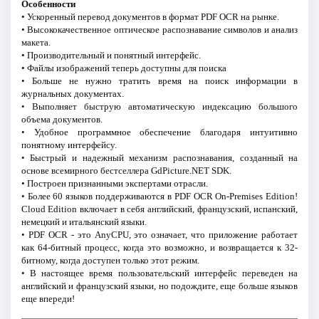
Особенности
• Ускоренный перевод документов в формат PDF OCR на рынке.
• Высококачественное оптическое распознавание символов и анализ
макета.
• Производительный и понятный интерфейс.
• Файлы изображений теперь доступны для поиска
• Больше не нужно тратить время на поиск информации в
журнальных документах.
• Выполняет быструю автоматическую индексацию большого
объема документов.
• Удобное программное обеспечение благодаря интуитивно
понятному интерфейсу.
• Быстрый и надежный механизм распознавания, созданный на
основе всемирного бестселлера GdPicture.NET SDK.
• Построен признанными экспертами отрасли.
• Более 60 языков поддерживаются в PDF OCR On-Premises Edition!
Cloud Edition включает в себя английский, французский, испанский,
немецкий и итальянский языки.
• PDF OCR - это AnyCPU, это означает, что приложение работает
как 64-битный процесс, когда это возможно, и возвращается к 32-
битному, когда доступен только этот режим.
• В настоящее время пользовательский интерфейс переведен на
английский и французский языки, но подождите, еще больше языков
еще впереди!