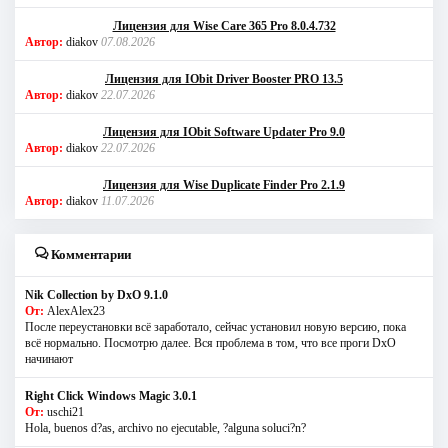
Лицензия для Wise Care 365 Pro 8.0.4.732
Автор:
diakov
07.08.2026
Лицензия для IObit Driver Booster PRO 13.5
Автор:
diakov
22.07.2026
Лицензия для IObit Software Updater Pro 9.0
Автор:
diakov
22.07.2026
Лицензия для Wise Duplicate Finder Pro 2.1.9
Автор:
diakov
11.07.2026
Комментарии
Nik Collection by DxO 9.1.0
От:
AlexAlex23
После переустановки всё заработало, сейчас установил новую версию, пока
всё нормально. Посмотрю далее. Вся проблема в том, что все проги DxO
начинают
Right Click Windows Magic 3.0.1
От:
uschi21
Hola, buenos d?as, archivo no ejecutable, ?alguna soluci?n?