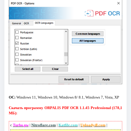
ОС:
Windows 11, Windows 10, Windows 8/ 8.1, Windows 7, Vista, XP
Скачать программу ORPALIS PDF OCR 1.1.45 Professional (178,1
МБ):
с
Turbo.pw
|
Nitroflare.com
|
Katfile.com
|
Uploadydl.com
|