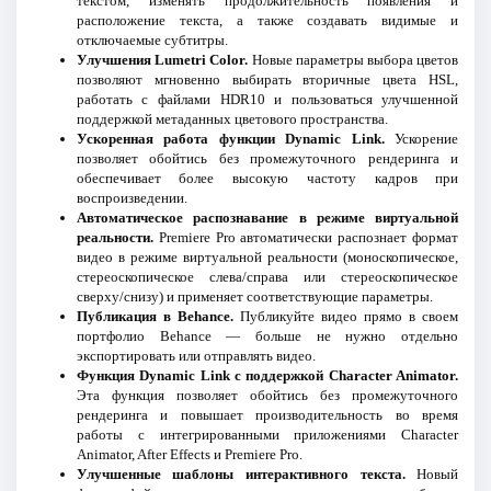
текстом, изменять продолжительность появления и
расположение текста, а также создавать видимые и
отключаемые субтитры.
Улучшения Lumetri Color.
Новые параметры выбора цветов
позволяют мгновенно выбирать вторичные цвета HSL,
работать с файлами HDR10 и пользоваться улучшенной
поддержкой метаданных цветового пространства.
Ускоренная работа функции Dynamic Link.
Ускорение
позволяет обойтись без промежуточного рендеринга и
обеспечивает более высокую частоту кадров при
воспроизведении.
Автоматическое распознавание в режиме виртуальной
реальности.
Premiere Pro автоматически распознает формат
видео в режиме виртуальной реальности (моноскопическое,
стереоскопическое слева/справа или стереоскопическое
сверху/снизу) и применяет соответствующие параметры.
Публикация в Behance.
Публикуйте видео прямо в своем
портфолио Behance — больше не нужно отдельно
экспортировать или отправлять видео.
Функция Dynamic Link с поддержкой Character Animator.
Эта функция позволяет обойтись без промежуточного
рендеринга и повышает производительность во время
работы с интегрированными приложениями Character
Animator, After Effects и Premiere Pro.
Улучшенные шаблоны интерактивного текста.
Новый