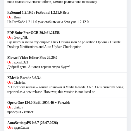
пока только сам список обнов, самого релиза пока не нахожу.
FxSound 1.2.10.0 / FxSound 1.2.11.0 Beta
От:
Ross
На ГитХабе 1.2.11.0 уже стабильная а бета уже 1.2.12.0
PDF Suite Pro+OCR 20.0.61.21558
От:
GeorgNik
Где найти в меню эту опцию: Click Options icon / Application Options / Disable
Desktop Notifications and Auto Update Check option
Movavi Video Editor Plus 26.20.0
От:
azxsdc321
Добрый день. А новая версия скоро будет?
XMedia Recode 3.6.3.4
От:
Christian
?? Unofficial release – source unknown XMedia Recode 3.6.5.3.4 is currently being
reported as a new release. However, this version is not listed on
Opera One 134.0 Build 5954.46 + Portable
От:
diakov
проверил - качает.
AutoSettingsPS 0.6.7 (26.07.2026)
От:
дядяСаша