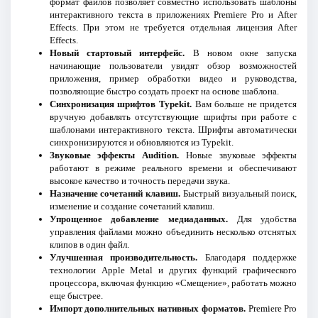
формат файлов позволяет совместно использовать шаблоны
интерактивного текста в приложениях Premiere Pro и After
Effects. При этом не требуется отдельная лицензия After
Effects.
Новый стартовый интерфейс.
В новом окне запуска
начинающие пользователи увидят обзор возможностей
приложения, пример обработки видео и руководства,
позволяющие быстро создать проект на основе шаблона.
Синхронизация шрифтов Typekit.
Вам больше не придется
вручную добавлять отсутствующие шрифты при работе с
шаблонами интерактивного текста. Шрифты автоматически
синхронизируются и обновляются из Typekit.
Звуковые эффекты Audition.
Новые звуковые эффекты
работают в режиме реального времени и обеспечивают
высокое качество и точность передачи звука.
Назначение сочетаний клавиш.
Быстрый визуальный поиск,
изменение и создание сочетаний клавиш.
Упрощенное добавление медиаданных.
Для удобства
управления файлами можно объединить несколько отснятых
клипов в один файл.
Улучшенная производительность.
Благодаря поддержке
технологии Apple Metal и других функций графического
процессора, включая функцию «Смещение», работать можно
еще быстрее.
Импорт дополнительных нативных форматов.
Premiere Pro