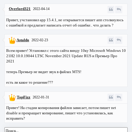
Overlord321
2022-04-14
Привет, учстановил app 15.4.1, не открывается пишет апп столкнулось
с ошибкой и предлагает написать отчет об ошибке.. что делать ?
Astaldo
2022-02-23
Всем привет! Установил с этого сайта винду 10ку Microsoft Windows 10
21H2 10.0.19044 LTSC November 2021 Update RUS и Премьер Про
2021
теперь Премьер не видит звук в файлах MTS!
есть ли какое то решение???
TopFizz
2022-01-31
Привет! На стадии копирования файлов зависает, потом пишет net
disable и прекращает копирование, пишет что установилась, как
исправить?