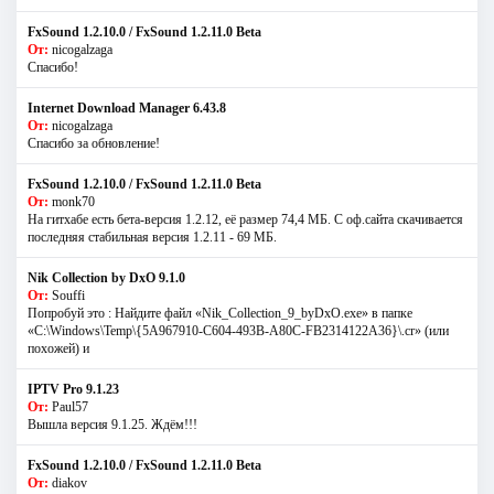
FxSound 1.2.10.0 / FxSound 1.2.11.0 Beta
От:
nicogalzaga
Спасибо!
Internet Download Manager 6.43.8
От:
nicogalzaga
Спасибо за обновление!
FxSound 1.2.10.0 / FxSound 1.2.11.0 Beta
От:
monk70
На гитхабе есть бета-версия 1.2.12, её размер 74,4 МБ. С оф.сайта скачивается
последняя стабильная версия 1.2.11 - 69 МБ.
Nik Collection by DxO 9.1.0
От:
Souffi
Попробуй это : Найдите файл «Nik_Collection_9_byDxO.exe» в папке
«C:\Windows\Temp\{5A967910-C604-493B-A80C-FB2314122A36}\.cr» (или
похожей) и
IPTV Pro 9.1.23
От:
Paul57
Вышла версия 9.1.25. Ждём!!!
FxSound 1.2.10.0 / FxSound 1.2.11.0 Beta
От:
diakov