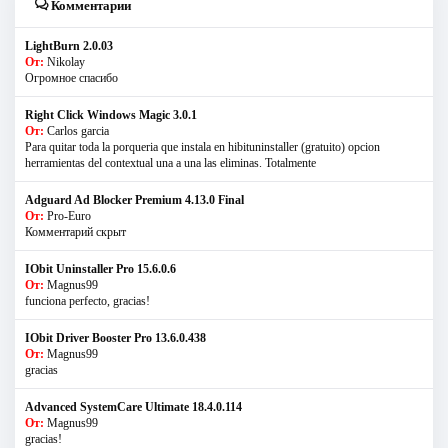
Комментарии
LightBurn 2.0.03
От:
Nikolay
Огромное спасибо
Right Click Windows Magic 3.0.1
От:
Carlos garcia
Para quitar toda la porqueria que instala en hibituninstaller (gratuito) opcion
herramientas del contextual una a una las eliminas. Totalmente
Adguard Ad Blocker Premium 4.13.0 Final
От:
Pro-Euro
Комментарий скрыт
IObit Uninstaller Pro 15.6.0.6
От:
Magnus99
funciona perfecto, gracias!
IObit Driver Booster Pro 13.6.0.438
От:
Magnus99
gracias
Advanced SystemCare Ultimate 18.4.0.114
От:
Magnus99
gracias!