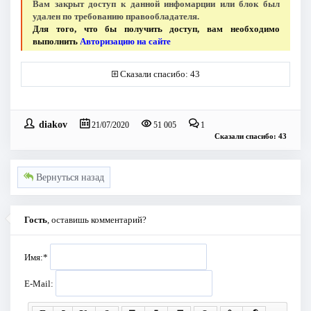
Вам закрыт доступ к данной инфомарции или блок был
удален по требованию правообладателя.
Для того, что бы получить доступ, вам необходимо
выполнить
Авторизацию на сайте
Сказали спасибо: 43
diakov
21/07/2020
51 005
1
Сказали спасибо: 43
Вернуться назад
Гость
, оставишь комментарий?
Имя:
*
E-Mail: