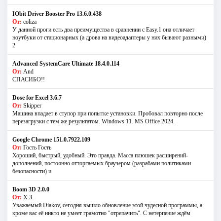
IObit Driver Booster Pro 13.6.0.438
От:
coliza
У данной проги есть два преимущества в сравнении с Easy.1 она отличает
ноутбуки от стационарных (а дрова на видеоадаптеры у них бывают разными)
2
Advanced SystemCare Ultimate 18.4.0.114
От:
And
СПАСИБО!!
Dose for Excel 3.6.7
От:
Skipper
Машина впадает в ступор при попытке установки. Пробовал повторно после
перезагрузки с тем же результатом. Windows 11. MS Offiсe 2024.
Google Chrome 151.0.7922.109
От:
Гость Гость
Хороший, быстрый, удобный. Это правда. Масса плюшек расширений-
дополнений, постоянно отторгаемых браузером (разрабами политиками
безопасности) и
Boom 3D 2.0.0
От:
Х.З.
Уважаемый Diakov, сегодня вышло обновление этой чудесной программы, а
кроме вас её никто не умеет грамотно "отрепачить". С нетерпение ждём