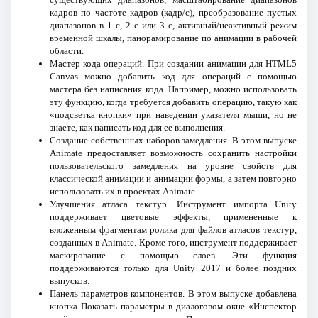
кадров по частоте кадров (кадр/с), преобразование пустых
диапазонов в 1 с, 2 с или 3 с, активный/неактивный режим
временной шкалы, панорамирование по анимации в рабочей
области.
Мастер кода операций. При создании анимации для HTML5
Canvas можно добавить код для операций с помощью
мастера без написания кода. Например, можно использовать
эту функцию, когда требуется добавить операцию, такую как
«подсветка кнопки» при наведении указателя мыши, но не
знаете, как написать код для ее выполнения.
Создание собственных наборов замедления. В этом выпуске
Animate предоставляет возможность сохранить настройки
пользовательского замедления на уровне свойств для
классической анимации и анимации формы, а затем повторно
использовать их в проектах Animate.
Улучшения атласа текстур. Инструмент импорта Unity
поддерживает цветовые эффекты, примененные к
вложенным фрагментам ролика для файлов атласов текстур,
созданных в Animate. Кроме того, инструмент поддерживает
маскирование с помощью слоев. Эти функция
поддерживаются только для Unity 2017 и более поздних
выпусков.
Панель параметров компонентов. В этом выпуске добавлена
кнопка Показать параметры в диалоговом окне «Инспектор