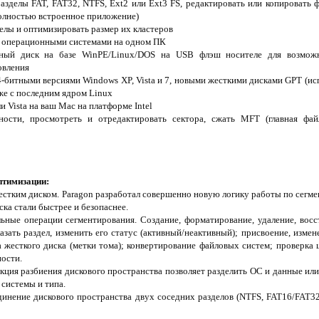
азделы FAT, FAT32, NTFS, Ext2 или Ext3 FS, редактировать или копировать
олностью встроенное приложение)
елы и оптимизировать размер их кластеров
ь операционными системами на одном ПК
очный диск на базе WinPE/Linux/DOS на USB флэш носителе для возмож
овления
4-битными версиями Windows XP, Vista и 7, новыми жесткими дисками GPT (исп
кже с последним ядром Linux
и Vista на ваш Mac на платформе Intel
ности, просмотреть и отредактировать сектора, сжать MFT (главная фай
птимизации:
естким диском. Paragon разработал совершенно новую логику работы по сегме
ска стали быстрее и безопаснее.
ьные операции сегментирования. Создание, форматирование, удаление, восст
зать раздел, изменить его статус (активный/неактивный); присвоение, измен
а жесткого диска (метки тома); конвертирование файловых систем; проверка
ности.
кция разбиения дискового пространства позволяет разделить ОС и данные ил
 системы и типа.
динение дискового пространства двух соседних разделов (NTFS, FAT16/FAT32