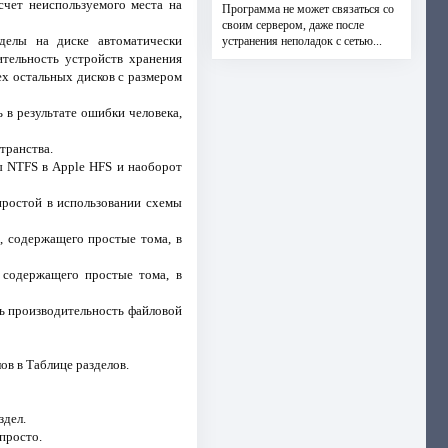
счет неиспользуемого места на
Программа не может связаться со
своим сервером, даже после
зделы на диске автоматически
устранения неполадок с сетью...
ительность устройств хранения
ех остальных дисков с размером
 в результате ошибки человека,
транства.
 NTFS в Apple HFS и наоборот
простой в использовании схемы
 содержащего простые тома, в
 содержащего простые тома, в
ь производительность файловой
в в Таблице разделов.
здел.
просто.