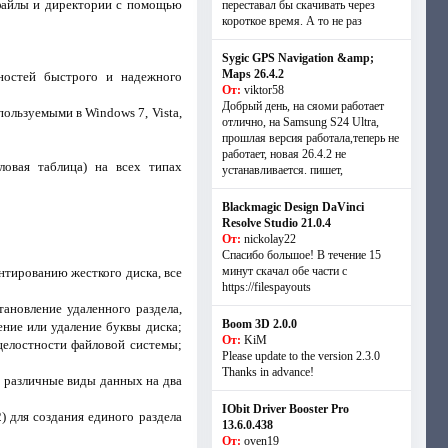
 файлы и директории с помощью
переставал бы скачивать через
короткое время. А то не раз
Sygic GPS Navigation &amp;
Maps 26.4.2
ностей быстрого и надежного
От:
viktor58
Добрый день, на сяоми работает
ользуемыми в Windows 7, Vista,
отлично, на Samsung S24 Ultra,
прошлая версия работала,теперь не
работает, новая 26.4.2 не
ловая таблица) на всех типах
устанавливается. пишет,
Blackmagic Design DaVinci
Resolve Studio 21.0.4
От:
nickolay22
Спасибо большое! В течение 15
минут скачал обе части с
нтированию жесткого диска, все
https://filespayouts
ановление удаленного раздела,
Boom 3D 2.0.0
ение или удаление буквы диска;
От:
KiM
 целостности файловой системы;
Please update to the version 2.3.0
Thanks in advance!
и различные виды данных на два
IObit Driver Booster Pro
) для создания единого раздела
13.6.0.438
От:
oven19