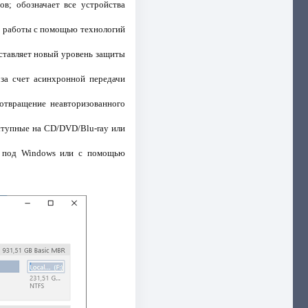
в; обозначает все устройства
я работы с помощью технологий
ставляет новый уровень защиты
 за счет асинхронной передачи
отвращение неавторизованного
ступные на CD/DVD/Blu-ray или
й под Windows или с помощью