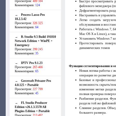
Просмотров:
409 594
Быстро просматривать р
Комментариев:
124
файлового менеджера (п
Дефрагментировать разд
→
Process Lasso Pro
Настраивать и управлят
18.2.3.42
Легко создать загруз
Просмотров:
326 325
обслуживания и восстан
Комментариев:
64
Работать с Windows 7, 6
Mac OS X и Linux), а та
→
R-Studio 9.5 Build 191810
Установить Windows 7 ил
Network Edition + WinPE +
Протестировать поверх
Emergency
динамических томов
Просмотров:
299 245
Комментариев:
35
→
IPTV Pro 9.1.23
Функции сегментирования и о
Просмотров:
265 466
Новая логика работы с ж
Комментариев:
65
операции по разметке ди
Базовые и профессионал
→
Goversoft Privazer Pro
возможность скрыть/пока
4.0.125 + Portable
Просмотров:
227 799
изменение метки раздел
Комментариев:
45
полная проверка поверх
Разбиение разделов. Фун
→
FL Studio Producer
раздела той же файловой
Edition v26.1.3.5570 All
Слияние разделов. Объе
Plugins Edition + Portable
большего размера.
Просмотров:
213 492