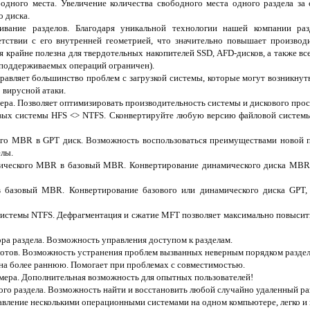
одного места. Увеличение количества свободного места одного раздела за 
о диска.
ивание разделов. Благодаря уникальной технологии нашей компании ра
тствии с его внутренней геометрией, что значительно повышает производ
 крайне полезна для твердотельных накопителей SSD, AFD-дисков, а также вс
к поддерживаемых операций ограничен).
равляет большинство проблем с загрузкой системы, которые могут возникнуть
 вирусной атаки.
ера. Позволяет оптимизировать производительность системы и дискового прос
вых системы HFS <> NTFS. Сконвертируйте любую версию файловой системы
ого MBR в GPT диск. Возможность воспользоваться преимуществами новой 
елы.
ического MBR в базовый MBR. Конвертирование динамического диска MBR,
 базовый MBR. Конвертирование базового или динамического диска GPT,
истемы NTFS. Дефрагментация и сжатие MFT позволяет максимально повысит
ра раздела. Возможность управления доступом к разделам.
отов. Возможность устранения проблем вызванных неверным порядком раздело
на более раннюю. Помогает при проблемах с совместимостью.
мера. Дополнительная возможность для опытных пользователей!
го раздела. Возможность найти и восстановить любой случайно удаленный ра
авление несколькими операционными системами на одном компьютере, легко и 