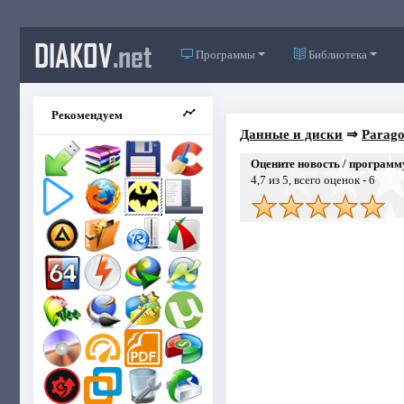
DIAKOV
.net
Программы
Библиотека
Рекомендуем
Данные и диски
⇒
Parago
Оцените новость / программ
4,7
из 5, всего оценок -
6