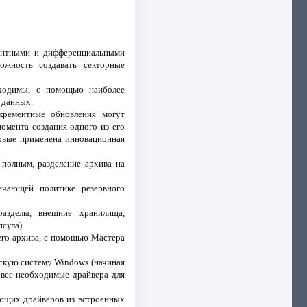
ментными и дифференциальными
ожность создавать секторные
бходимы, с помощью наиболее
 данных.
крементные обновления могут
момента создания одного из его
ервые применена инновационная
 полным, разделение архива на
ечающей политике резервного
азделы, внешние хранилища,
псула)
сего архива, с помощью Мастера
скую систему Windows (начиная
 все необходимые драйвера для
ающих драйверов из встроенных