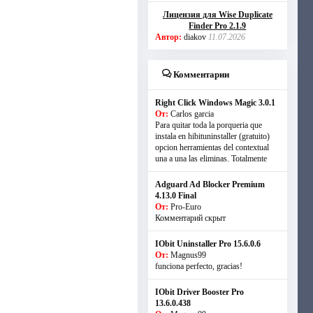
Лицензия для Wise Duplicate
Finder Pro 2.1.9
Автор:
diakov
11.07.2026
Комментарии
Right Click Windows Magic 3.0.1
От:
Carlos garcia
Para quitar toda la porqueria que
instala en hibituninstaller (gratuito)
opcion herramientas del contextual
una a una las eliminas. Totalmente
Adguard Ad Blocker Premium
4.13.0 Final
От:
Pro-Euro
Комментарий скрыт
IObit Uninstaller Pro 15.6.0.6
От:
Magnus99
funciona perfecto, gracias!
IObit Driver Booster Pro
13.6.0.438