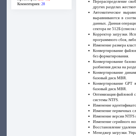
Перераспределение своб
Комментариев:
28
других разделах жестког
Автоматическое выравн
выравниваются в соотве
данных. Данная операция
сектора не 512Б (списо
Корректор загрузки. Исп
программного сбоя, либо
Изменение размера класт
Конвертирование файло
без форматирования.
Конвертирование базов
разбиения диска на разд
Конвертирование динам
базовый диск MBR.
Конвертирование GPT в
базовый диск MBR.
Оптимизация файловой с
системы NTFS.
Изменение идентификато
Изменение первичных сл
Изменение версии NTFS 
Изменение серийного но
Восстановление удаленно
Менеджер загрузки. Упр