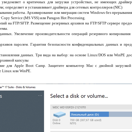
уведомляет о критичных для загрузки устройствах, не имеющих драйверо
и; определяет и устанавливает драйвера для сетевых контроллеров (NIC)
ывания работы. Архивирование или миграция систем Windows без прерывани
Copy Service (MS VSS) или Paragon Hot Processing.
пий на FTP/SFTP. Размещение резервных архивов на FTP/SFTP сервере предо
темы.
данных. Увеличение производительности операций резервного копирования
рхивов паролем. Гарантия безопасности конфиденциальных данных и пред
тановления данных. Три вида на выбор: на основе Linux/DOS или WinPE до
Архивной капсулы
ение для Apple Boot Camp. Защитите компьютер Mac с двойной загрузко
е Linux или WinPE.