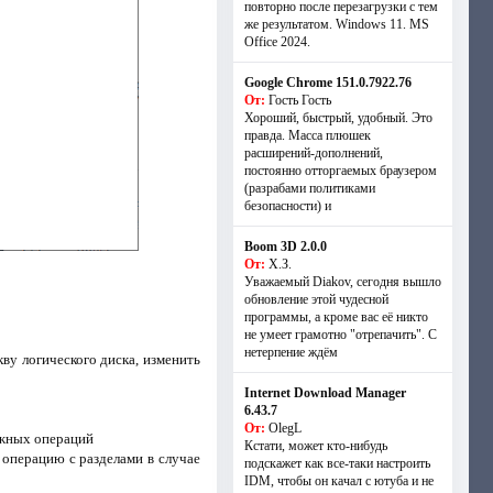
повторно после перезагрузки с тем
же результатом. Windows 11. MS
Offiсe 2024.
Google Chrome 151.0.7922.76
От:
Гость Гость
Хороший, быстрый, удобный. Это
правда. Масса плюшек
расширений-дополнений,
постоянно отторгаемых браузером
(разрабами политиками
безопасности) и
Boom 3D 2.0.0
От:
Х.З.
Уважаемый Diakov, сегодня вышло
обновление этой чудесной
программы, а кроме вас её никто
не умеет грамотно "отрепачить". С
нетерпение ждём
ву логического диска, изменить
Internet Download Manager
6.43.7
От:
OlegL
ажных операций
Кстати, может кто-нибудь
 операцию с разделами в случае
подскажет как все-таки настроить
IDM, чтобы он качал с ютуба и не