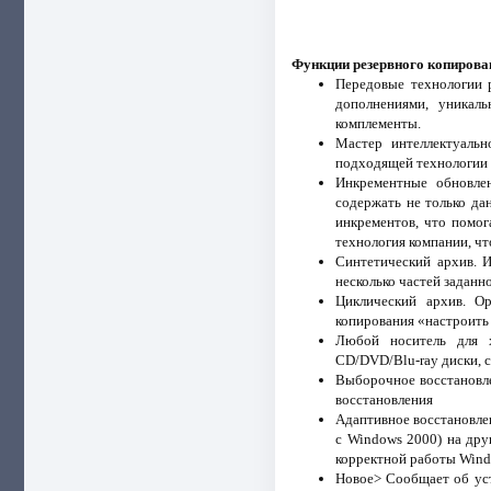
Функции резервного копирован
Передовые технологии 
дополнениями, уникал
комплементы.
Мастер интеллектуаль
подходящей технологии 
Инкрементные обновле
содержать не только да
инкрементов, что помог
технология компании, ч
Синтетический архив. 
несколько частей заданно
Циклический архив. О
копирования «настроить
Любой носитель для х
CD/DVD/Blu-ray диски, с
Выборочное восстановле
восстановления
Адаптивное восстановле
с Windows 2000) на дру
корректной работы Wind
Новое> Сообщает об уст