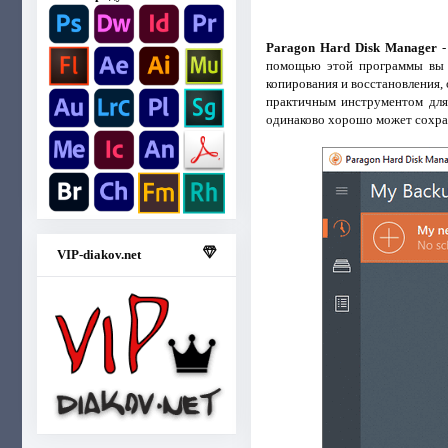
Paragon Hard Disk Manager
-
помощью этой программы вы с
копирования и восстановления,
практичным инструментом для
одинаково хорошо может сохран
VIP-diakov.net