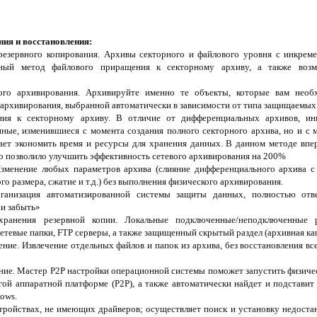
ия и восстановления:
резервного копирования. Архивы секторного и файлового уровня с инкре
ьный метод файлового приращения к секторному архиву, а также возм
ного архивирования. Архивируйте именно те объекты, которые вам нео
архивирования, выбранной автоматически в зависимости от типа защищаемых
ния к секторному архиву. В отличие от дифференциальных архивов, ин
нные, изменившиеся с момента создания полного секторного архива, но и с 
ает экономить время и ресурсы для хранения данных. В данном методе вп
то позволило улучшить эффективность сетевого архивирования на 200%
Изменение любых параметров архива (слияние дифференциального архива с
го размера, сжатие и т.д.) без выполнения физического архивирования.
рганизация автоматизированной системы защиты данных, полностью отв
 и забыть»
ранения резервной копии. Локальные подключенные/неподключенные р
етевые папки, FTP серверы, а также защищенный скрытый раздел (архивная ка
ние. Извлечение отдельных файлов и папок из архива, без восстановления в
ние. Мастер P2P настройки операционной системы поможет запустить физиче
гой аппаратной платформе (P2P), а также автоматически найдет и подставит
ows.
ройствах, не имеющих драйверов; осуществляет поиск и установку недост