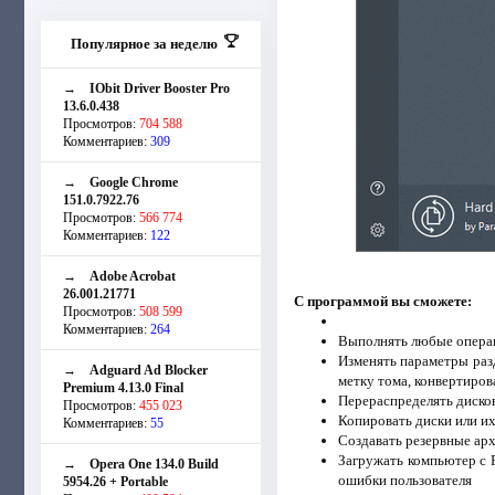
Популярное за неделю
→
IObit Driver Booster Pro
13.6.0.438
Просмотров:
704 588
Комментариев:
309
→
Google Chrome
151.0.7922.76
Просмотров:
566 774
Комментариев:
122
→
Adobe Acrobat
26.001.21771
С программой вы сможете:
Просмотров:
508 599
Комментариев:
264
Выполнять любые операц
Изменять параметры разд
→
Adguard Ad Blocker
метку тома, конвертиров
Premium 4.13.0 Final
Перераспределять диско
Просмотров:
455 023
Копировать диски или и
Комментариев:
55
Создавать резервные ар
Загружать компьютер с R
→
Opera One 134.0 Build
ошибки пользователя
5954.26 + Portable