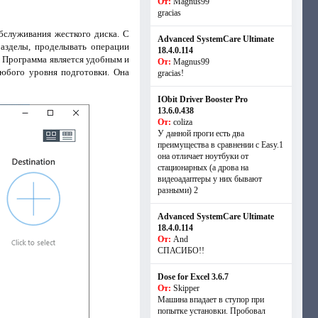
От:
Magnus99
gracias
служивания жесткого диска. С
Advanced SystemCare Ultimate
азделы, проделывать операции
18.4.0.114
. Программа является удобным и
От:
Magnus99
юбого уровня подготовки. Она
gracias!
IObit Driver Booster Pro
13.6.0.438
От:
coliza
У данной проги есть два
преимущества в сравнении с Easy.1
она отличает ноутбуки от
стационарных (а дрова на
видеоадаптеры у них бывают
разными) 2
Advanced SystemCare Ultimate
18.4.0.114
От:
And
СПАСИБО!!
Dose for Excel 3.6.7
От:
Skipper
Машина впадает в ступор при
попытке установки. Пробовал