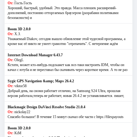
От:
Гость Гость
Хороший, быстрый, удобный. Это правда. Масса плюшек расширений-
дополнений, постоянно отторгаемых браузером (разрабами политиками
безопасности) и
Boom 3D 2.0.0
От:
Х.З.
Уважаемый Diakov, сегодня вышло обновление этой чудесной программы, а
кроме вас её никто не умеет грамотно "отрепачить". С нетерпение ждём
Internet Download Manager 6.43.7
От:
OlegL
Кстати, может кто-нибудь подскажет как все-таки настроить IDM, чтобы он
качал с ютуба и не переставал бы скачивать через короткое время. А то не раз
Sygic GPS Navigation &amp; Maps 26.4.2
От:
viktor58
Добрый день, на сяоми работает отлично, на Samsung S24 Ultra, прошлая
версия работала,теперь не работает, новая 26.4.2 не устанавливается. пишет,
Blackmagic Design DaVinci Resolve Studio 21.0.4
От:
nickolay22
Спасибо большое! В течение 15 минут скачал обе части с https://filespayouts
Boom 3D 2.0.0
От:
KiM