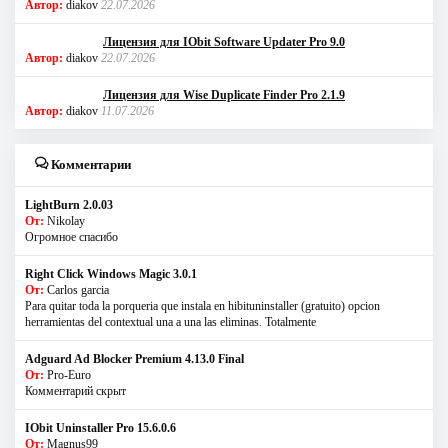
Автор:
diakov
22.07.2026
Лицензия для IObit Software Updater Pro 9.0
Автор:
diakov
22.07.2026
Лицензия для Wise Duplicate Finder Pro 2.1.9
Автор:
diakov
11.07.2026
Комментарии
LightBurn 2.0.03
От:
Nikolay
Огромное спасибо
Right Click Windows Magic 3.0.1
От:
Carlos garcia
Para quitar toda la porqueria que instala en hibituninstaller (gratuito) opcion
herramientas del contextual una a una las eliminas. Totalmente
Adguard Ad Blocker Premium 4.13.0 Final
От:
Pro-Euro
Комментарий скрыт
IObit Uninstaller Pro 15.6.0.6
От:
Magnus99