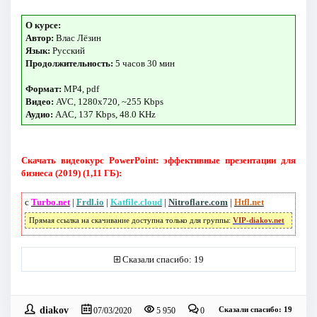
О курсе:
Автор:
Влас Лёзин
Язык:
Русский
Продолжительность:
5 часов 30 мин
Формат:
MP4, pdf
Видео:
AVC, 1280x720, ~255 Kbps
Аудио:
AAC, 137 Kbps, 48.0 KHz
Скачать видеокурс PowerPoint: эффективные презентации для
бизнеса (2019) (1,11 ГБ):
с
Turbo.net
|
Frdl.io
|
Katfile.cloud
|
Nitroflare.com
|
Htfl.net
Прямая ссылка на скачивание доступна только для группы:
VIP-diakov.net
Сказали спасибо: 19
diakov
Сказали спасибо: 19
07/03/2020
5 950
0