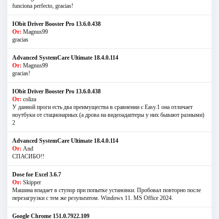
funciona perfecto, gracias!
IObit Driver Booster Pro 13.6.0.438
От:
Magnus99
gracias
Advanced SystemCare Ultimate 18.4.0.114
От:
Magnus99
gracias!
IObit Driver Booster Pro 13.6.0.438
От:
coliza
У данной проги есть два преимущества в сравнении с Easy.1 она отличает
ноутбуки от стационарных (а дрова на видеоадаптеры у них бывают разными)
2
Advanced SystemCare Ultimate 18.4.0.114
От:
And
СПАСИБО!!
Dose for Excel 3.6.7
От:
Skipper
Машина впадает в ступор при попытке установки. Пробовал повторно после
перезагрузки с тем же результатом. Windows 11. MS Offiсe 2024.
Google Chrome 151.0.7922.109