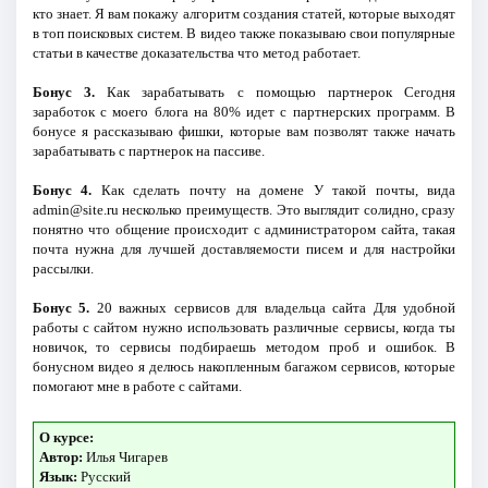
кто знает. Я вам покажу алгоритм создания статей, которые выходят
в топ поисковых систем. В видео также показываю свои популярные
статьи в качестве доказательства что метод работает.
Бонус 3.
Как зарабатывать с помощью партнерок Сегодня
заработок с моего блога на 80% идет с партнерских программ. В
бонусе я рассказываю фишки, которые вам позволят также начать
зарабатывать с партнерок на пассиве.
Бонус 4.
Как сделать почту на домене У такой почты, вида
admin@site.ru несколько преимуществ. Это выглядит солидно, сразу
понятно что общение происходит с администратором сайта, такая
почта нужна для лучшей доставляемости писем и для настройки
рассылки.
Бонус 5.
20 важных сервисов для владельца сайта Для удобной
работы с сайтом нужно использовать различные сервисы, когда ты
новичок, то сервисы подбираешь методом проб и ошибок. В
бонусном видео я делюсь накопленным багажом сервисов, которые
помогают мне в работе с сайтами.
О курсе:
Автор:
Илья Чигарев
Язык:
Русский