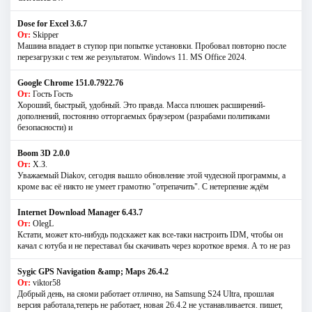
Dose for Excel 3.6.7
От:
Skipper
Машина впадает в ступор при попытке установки. Пробовал повторно после
перезагрузки с тем же результатом. Windows 11. MS Offiсe 2024.
Google Chrome 151.0.7922.76
От:
Гость Гость
Хороший, быстрый, удобный. Это правда. Масса плюшек расширений-
дополнений, постоянно отторгаемых браузером (разрабами политиками
безопасности) и
Boom 3D 2.0.0
От:
Х.З.
Уважаемый Diakov, сегодня вышло обновление этой чудесной программы, а
кроме вас её никто не умеет грамотно "отрепачить". С нетерпение ждём
Internet Download Manager 6.43.7
От:
OlegL
Кстати, может кто-нибудь подскажет как все-таки настроить IDM, чтобы он
качал с ютуба и не переставал бы скачивать через короткое время. А то не раз
Sygic GPS Navigation &amp; Maps 26.4.2
От:
viktor58
Добрый день, на сяоми работает отлично, на Samsung S24 Ultra, прошлая
версия работала,теперь не работает, новая 26.4.2 не устанавливается. пишет,