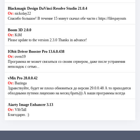
Blackmagic Design DaVinci Resolve Studio 21.0.4
От:
nickolay22
Спасибо большое! В течение 15 минут скачал обе части с https://filespayouts
Boom 3D 2.0.0
От:
KiM
Please update to the version 2.3.0 Thanks in advance!
IObit Driver Booster Pro 13.6.0.438
От:
oven19
Программа не может связаться со своим сервером, даже после устранения
неполадок с сетью...
vMix Pro 28.0.0.42
От:
Bazinga
Здравствуйте, будет не плохо обновиться до версии 29.0.0.48 А то приходится
обходными путями лицензию на месяц брать))) А ваши программы всегда
Aiarty Image Enhancer 3.13
От:
VlfrTall
Благодарю. :)