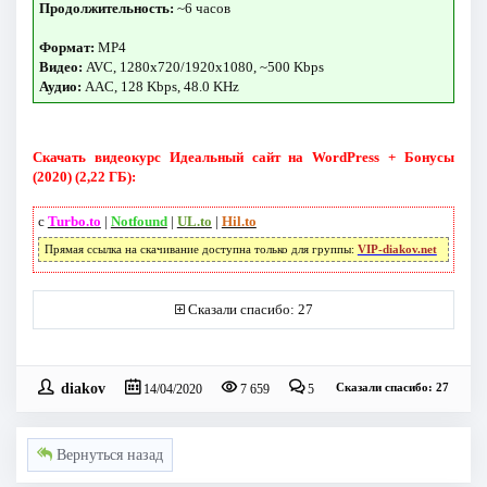
Продолжительность:
~6 часов
Формат:
MP4
Видео:
AVC, 1280x720/1920x1080, ~500 Kbps
Аудио:
AAC, 128 Kbps, 48.0 KHz
Скачать видеокурс Идеальный сайт на WordPress + Бонусы
(2020) (2,22 ГБ):
с
Turbo.to
|
Notfound
|
UL.to
|
Hil.to
Прямая ссылка на скачивание доступна только для группы:
VIP-diakov.net
Сказали спасибо: 27
diakov
Сказали спасибо: 27
14/04/2020
7 659
5
Вернуться назад