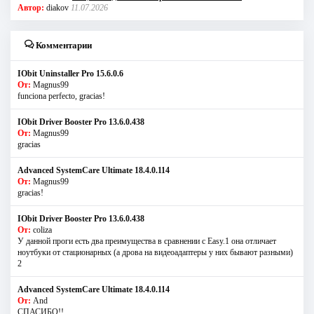
Автор:
diakov
11.07.2026
Комментарии
IObit Uninstaller Pro 15.6.0.6
От:
Magnus99
funciona perfecto, gracias!
IObit Driver Booster Pro 13.6.0.438
От:
Magnus99
gracias
Advanced SystemCare Ultimate 18.4.0.114
От:
Magnus99
gracias!
IObit Driver Booster Pro 13.6.0.438
От:
coliza
У данной проги есть два преимущества в сравнении с Easy.1 она отличает
ноутбуки от стационарных (а дрова на видеоадаптеры у них бывают разными)
2
Advanced SystemCare Ultimate 18.4.0.114
От:
And
СПАСИБО!!