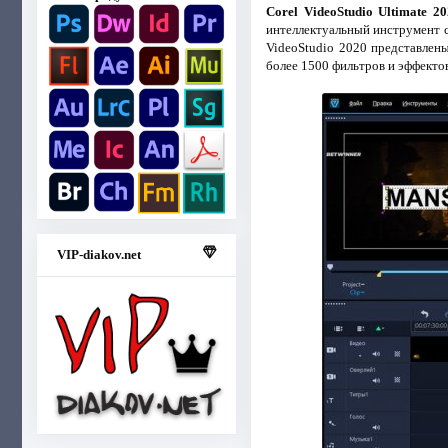
Corel VideoStudio Ultimate 2
интеллектуальный инструмент с
VideoStudio 2020 представлен
более 1500 фильтров и эффектов
VIP-diakov.net