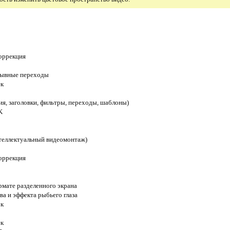
оррекция
рывные переходы
ек
ия, заголовки, фильтры, переходы, шаблоны)
K
нтеллектуальный видеомонтаж)
оррекция
рмате разделенного экрана
а и эффекта рыбьего глаза
ок
ек