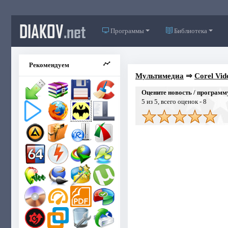
DIAKOV
.net
Программы
Библиотека
Рекомендуем
Мультимедиа
⇒
Corel Vid
Оцените новость / программ
5
из 5, всего оценок -
8