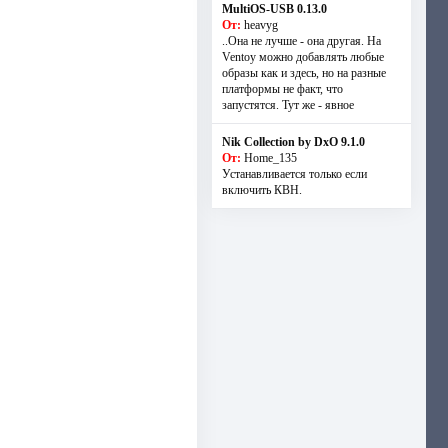
MultiOS-USB 0.13.0
От:
heavyg
..Она не лучше - она другая. На
Ventoy можно добавлять любые
образы как и здесь, но на разные
платформы не факт, что
запустятся. Тут же - явное
Nik Collection by DxO 9.1.0
От:
Home_135
Устанавливается только если
включить КВН.