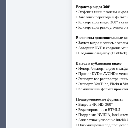
Редактор видео 360°
• Эффекты мини-планеты и кро
• Заголовки переходы и фильтр
• Конвертация видео 360° в ст
• Конвертация равноугольного в
Включены дополнительные к
• Захват видео и запись с экран
• Авторинг DVD и создание ме
• Создание слад-шоу (FastFlick)
Вывод и публикация видео
• Импорт/экспорт видео с альф
• Прожиг DVD и AVCHD с меню 
• Экспорт: все распространен
• Экспорт: YouTube, Flickr и Vi
• Комплексный формат проекто
Поддерживаемые форматы
• Видео в 4K, HD, 360°
• Редактирование в HTML5
• Поддержка NVIDIA, Intel и т
• Аппаратное ускорение Intel® 
• Оптимизирован под процессор