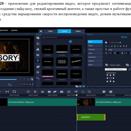
020
- приложение для редактирования видео, которое предлагает оптимизац
оздания слайд-шоу, свежий креативный контент, а также простые в работе 
ы средства варьирования скорости воспроизведения видео, режим мультикаме
.