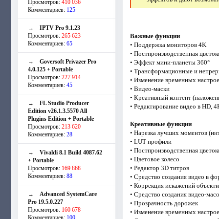
Просмотров:
410 036
Комментариев:
125
→
IPTV Pro 9.1.23
Просмотров:
265 623
Важные функции
Комментариев:
65
• Поддержка мониторов 4K
• Постпроизводственная цветок
→
Goversoft Privazer Pro
• Эффект мини-планеты 360°
4.0.125 + Portable
• Трансформационные и непре
Просмотров:
227 914
• Изменение временных настро
Комментариев:
45
• Видео-маски
• Креативный контент (наложен
→
FL Studio Producer
• Редактирование видео в HD, 4
Edition v26.1.3.5570 All
Plugins Edition + Portable
Креативные функции
Просмотров:
213 620
• Нарезка лучших моментов (и
Комментариев:
28
• LUT-профили
• Постпроизводственная цветок
→
Vivaldi 8.1 Build 4087.62
• Цветовое колесо
+ Portable
• Редактор 3D титров
Просмотров:
169 868
Комментариев:
88
• Средство создания видео в фо
• Коррекция искажений объектив
→
Advanced SystemCare
• Средство создания видео-мас
Pro 19.5.0.227
• Прозрачность дорожек
Просмотров:
160 678
• Изменение временных настро
Комментариев:
100