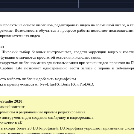
ои проекты на основе шаблонов, редактировать видео на временной шкале, а т
 режиме. Возможность обучаться в процессе работы позволяет пользователям
 привлекательных видео.
io:
. Широкий выбор базовых инструментов, средств коррекции видео и креат
функции отличаются простотой освоения и использования.
мизируемых шаблонов меню для использования при записи видео-проектов на 
Capture Lite позволяет одновременно вести запись с экрана и веб-камер
осто выбрать шаблон и добавить медиафайлы.
фекты премиум-класса от NewBlueFX, Boris FX и ProDAD.
oStudio 2020:
тивный контент.
рументы и рациональные приемы редактирования.
е инструменты для создания слайд-шоу и видеороликов.
ражение в 4K.
укта входят более 20 LUT-профилей. LUT-профили упрощают применение сло
ость изменить цветовое пространство видео.