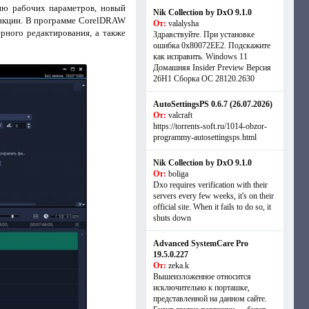
ию рабочих параметров, новый
Nik Collection by DxO 9.1.0
функции. В программе CorelDRAW
От:
valalysha
рного редактирования, а также
Здравствуйте. При установке
ошибка 0х80072EE2. Подскажите
как исправить. Windows 11
Домашняя Insider Preview Версия
26H1 Сборка ОС 28120.2630
AutoSettingsPS 0.6.7 (26.07.2026)
От:
valcraft
https://torrents-soft.ru/1014-obzor-
programmy-autosettingsps.html
Nik Collection by DxO 9.1.0
От:
boliga
Dxo requires verification with their
servers every few weeks, it's on their
official site. When it fails to do so, it
shuts down
Advanced SystemCare Pro
19.5.0.227
От:
zeka.k
Вышеизложенное относится
исключительно к порташке,
представленной на данном сайте.