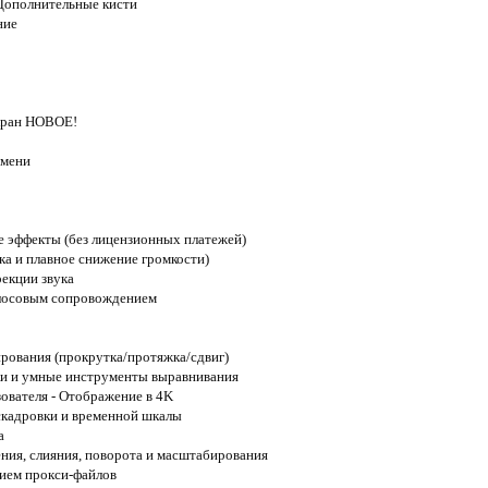
 Дополнительные кисти
ние
кран НОВОЕ!
емени
е эффекты (без лицензионных платежей)
ка и плавное снижение громкости)
рекции звука
олосовым сопровождением
рования (прокрутка/протяжка/сдвиг)
ки и умные инструменты выравнивания
ователя - Отображение в 4K
скадровки и временной шкалы
а
ения, слияния, поворота и масштабирования
нием прокси-файлов