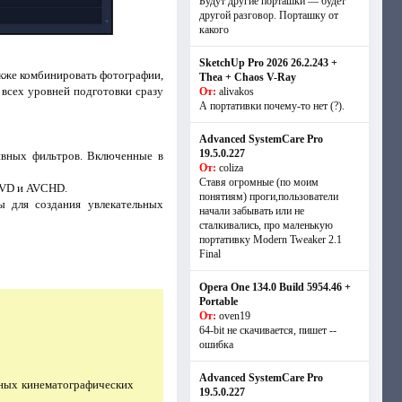
Будут другие порташки — будет
другой разговор. Порташку от
какого
SketchUp Pro 2026 26.2.243 +
акже комбинировать фотографии,
Thea + Chaos V-Ray
 всех уровней подготовки сразу
От:
alivakos
А портативки почему-то нет (?).
Advanced SystemCare Pro
19.5.0.227
ивных фильтров. Включенные в
От:
coliza
Ставя огромные (по моим
DVD и AVCHD.
понятиям) проги,пользователи
ы для создания увлекательных
начали забывать или не
сталкивались, про маленькую
портативку Modern Tweaker 2.1
Final
Opera One 134.0 Build 5954.46 +
Portable
От:
oven19
64-bit не скачивается, пишет --
ошибка
Advanced SystemCare Pro
жных кинематографических
19.5.0.227