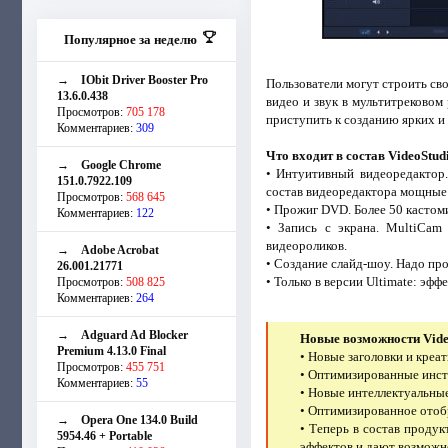
Популярное за неделю
→
IObit Driver Booster Pro
Пользователи могут строить св
13.6.0.438
видео и звук в мультитрековом
Просмотров:
705 178
приступить к созданию ярких и
Комментариев:
309
Что входит в состав VideoStud
→
Google Chrome
• Интуитивный видеоредактор
151.0.7922.109
состав видеоредактора мощные 
Просмотров:
568 645
• Прожиг DVD. Более 50 касто
Комментариев:
122
• Запись с экрана. MultiCam 
видеороликов.
→
Adobe Acrobat
• Создание слайд-шоу. Надо пр
26.001.21771
• Только в версии Ultimate: эф
Просмотров:
508 825
Комментариев:
264
→
Adguard Ad Blocker
Новые возможности Vide
Premium 4.13.0 Final
• Новые заголовки и креа
Просмотров:
455 751
• Оптимизированные инст
Комментариев:
55
• Новые интеллектуальны
• Оптимизированное отоб
→
Opera One 134.0 Build
• Теперь в состав прод
5954.46 + Portable
эффектов и дают возможн