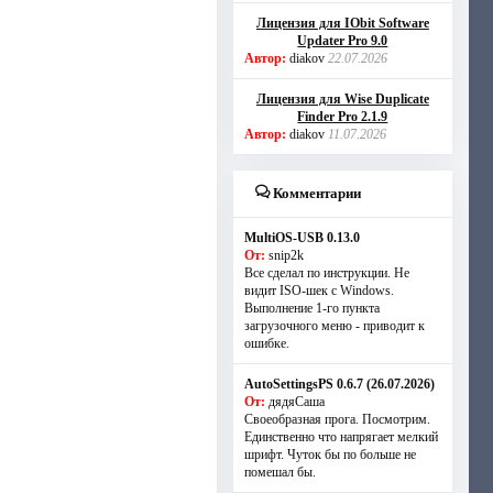
Лицензия для IObit Software
Updater Pro 9.0
Автор:
diakov
22.07.2026
Лицензия для Wise Duplicate
Finder Pro 2.1.9
Автор:
diakov
11.07.2026
Комментарии
MultiOS-USB 0.13.0
От:
snip2k
Все сделал по инструкции. Не
видит ISO-шек с Windows.
Выполнение 1-го пункта
загрузочного меню - приводит к
ошибке.
AutoSettingsPS 0.6.7 (26.07.2026)
От:
дядяСаша
Своеобразная прога. Посмотрим.
Единственно что напрягает мелкий
шрифт. Чуток бы по больше не
помешал бы.