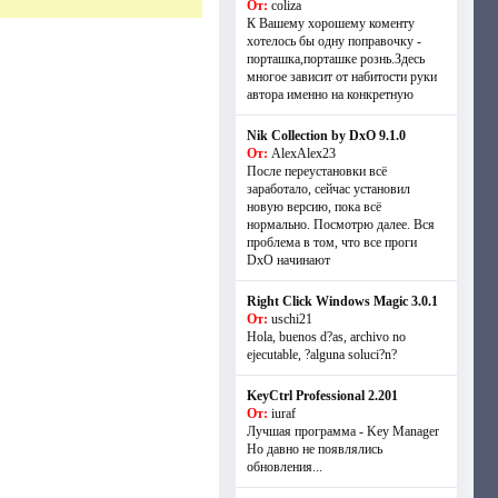
От:
coliza
К Вашему хорошему коменту
хотелось бы одну поправочку -
порташка,порташке рознь.Здесь
многое зависит от набитости руки
автора именно на конкретную
Nik Collection by DxO 9.1.0
От:
AlexAlex23
После переустановки всё
заработало, сейчас установил
новую версию, пока всё
нормально. Посмотрю далее. Вся
проблема в том, что все проги
DxO начинают
Right Click Windows Magic 3.0.1
От:
uschi21
Hola, buenos d?as, archivo no
ejecutable, ?alguna soluci?n?
KeyCtrl Professional 2.201
От:
iuraf
Лучшая программа - Key Manager
Но давно не появлялись
обновления...