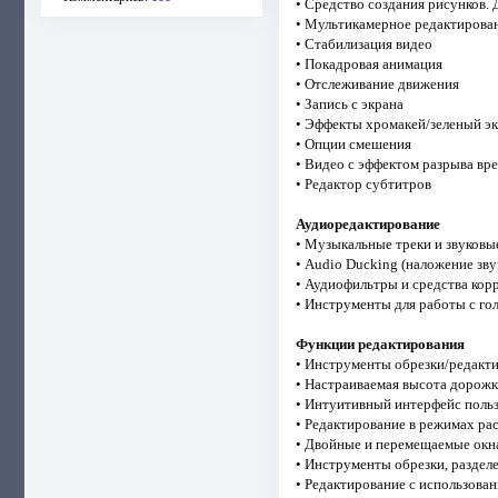
• Средство создания рисунков.
• Мультикамерное редактирова
• Стабилизация видео
• Покадровая анимация
• Отслеживание движения
• Запись с экрана
• Эффекты хромакей/зеленый э
• Опции смешения
• Видео с эффектом разрыва вр
• Редактор субтитров
Аудиоредактирование
• Музыкальные треки и звуковы
• Audio Ducking (наложение зву
• Аудиофильтры и средства кор
• Инструменты для работы с г
Функции редактирования
• Инструменты обрезки/редакти
• Настраиваемая высота дорож
• Интуитивный интерфейс польз
• Редактирование в режимах ра
• Двойные и перемещаемые окн
• Инструменты обрезки, раздел
• Редактирование с использова