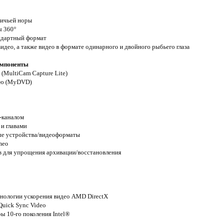
личьей норы
ы 360°
андартный формат
идео, а также видео в формате одинарного и двойного рыбьего глаза
омпоненты
а (MultiCam Capture Lite)
ню (MyDVD)
а-каналом
и главами
ные устройства/видеоформаты
meo
в для упрощения архивации/восстановления
ехнологии ускорения видео AMD DirectX
Quick Sync Video
ы 10-го поколения Intel®