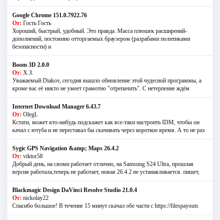
Google Chrome 151.0.7922.76
От:
Гость Гость
Хороший, быстрый, удобный. Это правда. Масса плюшек расширений-
дополнений, постоянно отторгаемых браузером (разрабами политиками
безопасности) и
Boom 3D 2.0.0
От:
Х.З.
Уважаемый Diakov, сегодня вышло обновление этой чудесной программы, а
кроме вас её никто не умеет грамотно "отрепачить". С нетерпение ждём
Internet Download Manager 6.43.7
От:
OlegL
Кстати, может кто-нибудь подскажет как все-таки настроить IDM, чтобы он
качал с ютуба и не переставал бы скачивать через короткое время. А то не раз
Sygic GPS Navigation &amp; Maps 26.4.2
От:
viktor58
Добрый день, на сяоми работает отлично, на Samsung S24 Ultra, прошлая
версия работала,теперь не работает, новая 26.4.2 не устанавливается. пишет,
Blackmagic Design DaVinci Resolve Studio 21.0.4
От:
nickolay22
Спасибо большое! В течение 15 минут скачал обе части с https://filespayouts