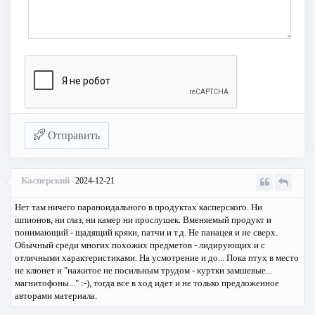
Отправить
Касперский
2024-12-21
Нет там ничего параноидального в продуктах касперского. Ни
шпионов, ни глаз, ни камер ни прослушек. Вменяемый продукт и
понимающий - щадящий кряки, патчи и т.д. Не панацея и не сверх.
Обычный среди многих похожих предметов - лидирующих и с
отличными характеристиками. На усмотрение и до... Пока птух в место
не клюнет и "нажитое не посильным трудом - куртки замшевые...
магнитофоны..." :-), тогда все в ход идет и не только предложенное
авторами материала.