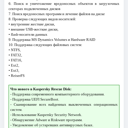
6. Поиск и уничтожение вредоносных объектов в загрузочных
секторах подключенных дисков
7. Поиск вредоносных программ и лечение файлов на диске
8. Проверка следующих видов носителей:
• внутренние жесткие диски,
• внешние USB-жесткие диски,
• flash-носители данных
9. Поддержка MS Dynamics Volumes и Hardware RAID
10. Поддержка следующих файловых систем:
• NTFS,
• FAT32,
• FAT16,
• Ext2,
• Ext3,
• ReiserFS
Что нового в Kaspersky Rescue Disk:
- Поддержка современного компьютерного оборудования.
- Поддержка UEFI SecureBoot.
- Сканирование всех найденных выключенных операционных
систем.
- Использование Kaspersky Security Network.
- Обнаружение Adware и Riskware программ.
- Уведомление об устаревших антивирусных базах.