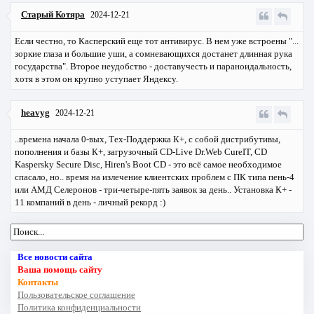
Старый Котяра
2024-12-21
Если честно, то Касперский еще тот антивирус. В нем уже встроены "...
зоркие глаза и большие уши, а сомневающихся достанет длинная рука
государства". Второе неудобство - доставучесть и параноидальность,
хотя в этом он крупно уступает Яндексу.
heavyg
2024-12-21
..времена начала 0-вых, Тех-Поддержка К+, с собой дистрибутивы,
пополнения и базы К+, загрузочный CD-Live Dr.Web CureIT, CD
Kaspersky Secure Disc, Hiren's Boot CD - это всё самое необходимое
спасало, но.. время на излечение клиентских проблем с ПК типа пень-4
или АМД Селеронов - три-четыре-пять заявок за день.. Установка К+ -
11 компаний в день - личный рекорд :)
Все новости сайта
Ваша помощь сайту
Контакты
Пользовательское соглашение
Политика конфиденциальности