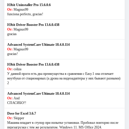
IObit Uninstaller Pro 15.6.0.6
От:
Magnus99
funciona perfecto, gracias!
IObit Driver Booster Pro 13.6.0.438
От:
Magnus99
gracias
Advanced SystemCare Ultimate 18.4.0.114
От:
Magnus99
gracias!
IObit Driver Booster Pro 13.6.0.438
От:
coliza
У данной проги есть два преимущества в сравнении с Easy.1 она отличает
ноутбуки от стационарных (а дрова на видеоадаптеры у них бывают разными)
2
Advanced SystemCare Ultimate 18.4.0.114
От:
And
СПАСИБО!!
Dose for Excel 3.6.7
От:
Skipper
Машина впадает в ступор при попытке установки. Пробовал повторно после
перезагрузки с тем же результатом. Windows 11. MS Offiсe 2024.