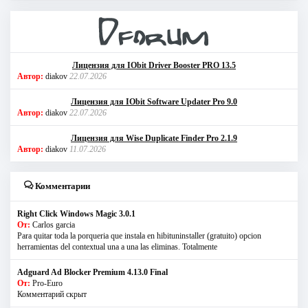
Лицензия для IObit Driver Booster PRO 13.5
Автор:
diakov
22.07.2026
Лицензия для IObit Software Updater Pro 9.0
Автор:
diakov
22.07.2026
Лицензия для Wise Duplicate Finder Pro 2.1.9
Автор:
diakov
11.07.2026
Комментарии
Right Click Windows Magic 3.0.1
От:
Carlos garcia
Para quitar toda la porqueria que instala en hibituninstaller (gratuito) opcion
herramientas del contextual una a una las eliminas. Totalmente
Adguard Ad Blocker Premium 4.13.0 Final
От:
Pro-Euro
Комментарий скрыт