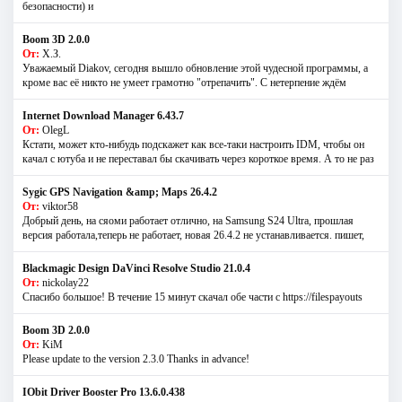
безопасности) и
Boom 3D 2.0.0
От:
Х.З.
Уважаемый Diakov, сегодня вышло обновление этой чудесной программы, а
кроме вас её никто не умеет грамотно "отрепачить". С нетерпение ждём
Internet Download Manager 6.43.7
От:
OlegL
Кстати, может кто-нибудь подскажет как все-таки настроить IDM, чтобы он
качал с ютуба и не переставал бы скачивать через короткое время. А то не раз
Sygic GPS Navigation &amp; Maps 26.4.2
От:
viktor58
Добрый день, на сяоми работает отлично, на Samsung S24 Ultra, прошлая
версия работала,теперь не работает, новая 26.4.2 не устанавливается. пишет,
Blackmagic Design DaVinci Resolve Studio 21.0.4
От:
nickolay22
Спасибо большое! В течение 15 минут скачал обе части с https://filespayouts
Boom 3D 2.0.0
От:
KiM
Please update to the version 2.3.0 Thanks in advance!
IObit Driver Booster Pro 13.6.0.438