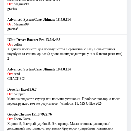
От:
Magnus99
gracias
Advanced SystemCare Ultimate 18.4.0.114
От:
Magnus99
gracias!
IObit Driver Booster Pro 13.6.0.438
От:
coliza
У данной проги есть два преимущества в сравнении с Easy.1 она отличает
ноутбуки от стационарных (а дрова на видеоадаптеры у них бывают разными)
2
Advanced SystemCare Ultimate 18.4.0.114
От:
And
СПАСИБО!!
Dose for Excel 3.6.7
От:
Skipper
Машина впадает в ступор при попытке установки. Пробовал повторно после
перезагрузки с тем же результатом. Windows 11. MS Offiсe 2024.
Google Chrome 151.0.7922.76
От:
Гость Гость
Хороший, быстрый, удобный. Это правда. Масса плюшек расширений-
дополнений, постоянно отторгаемых браузером (разрабами политиками