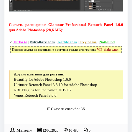
Скачать расширение Glamour Professional Retouch Panel 1.0.0
для Adobe Photoshop (28,6 МБ):
с
Turbo.to
|
Nitroflare.com
|
Katfile.com
|
Oxy name
|
Notfound
|
Прямая ссылка на скачивание доступна только для группы:
VIP-diakov.net
Другие плагины для ретуши:
Beautify for Adobe Photoshop 1.6.0
Ultimate Retouch Panel 3.8.10 for Adobe Photoshop
NBP Plugins for Photoshop 2019.07
Venus Retouch Panel 3.0.0
Сказали спасибо: 36
Mansory
12/06/2020
10 486
0