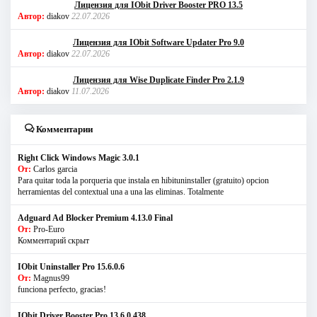
Лицензия для IObit Driver Booster PRO 13.5
Автор:
diakov
22.07.2026
Лицензия для IObit Software Updater Pro 9.0
Автор:
diakov
22.07.2026
Лицензия для Wise Duplicate Finder Pro 2.1.9
Автор:
diakov
11.07.2026
Комментарии
Right Click Windows Magic 3.0.1
От:
Carlos garcia
Para quitar toda la porqueria que instala en hibituninstaller (gratuito) opcion
herramientas del contextual una a una las eliminas. Totalmente
Adguard Ad Blocker Premium 4.13.0 Final
От:
Pro-Euro
Комментарий скрыт
IObit Uninstaller Pro 15.6.0.6
От:
Magnus99
funciona perfecto, gracias!
IObit Driver Booster Pro 13.6.0.438