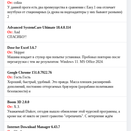
От:
coliza
У данной проги есть два преимущества в сравнении с Easy.1 она отличает
ноутбуки от стационарных (а дрова на видеоадаптеры у них бывают разными)
2
Advanced SystemCare Ultimate 18.4.0.114
От:
And
СПАСИБО!!
Dose for Excel 3.6.7
От:
Skipper
Машина впадает в ступор при попытке установки. Пробовал повторно после
перезагрузки с тем же результатом. Windows 11. MS Offiсe 2024.
Google Chrome 151.0.7922.76
От:
Гость Гость
Хороший, быстрый, удобный. Это правда. Масса плюшек расширений-
дополнений, постоянно отторгаемых браузером (разрабами политиками
безопасности) и
Boom 3D 2.0.0
От:
Х.З.
Уважаемый Diakov, сегодня вышло обновление этой чудесной программы, а
кроме вас её никто не умеет грамотно "отрепачить". С нетерпение ждём
Internet Download Manager 6.43.7