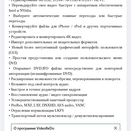
• Перекодируйте свое видео быстрее с аппаратным обеспечением
Intel и NVidia.
• Выберите автоматические плавные переходы или быстрые
переходы.
• Конвертируйте файлы для iPhone / iPod и других портативных
устройств.
• Редактировать и конвертировать 4K видео.
• Импорт дополнительных не вещательных форматов.
• Новый более интуитивный графический интерфейс пользователя
(GUI).
• Простая предустановка или создание пользовательского меню
DVD.
• Открывает DVD.IFO файлы непосредственно для повторной
авторизации (незашифрованные DVD).
• Расширенные возможности обрезки, переворачивания и поворота.
• Возьмите под свой контроль аудио.
• Быстрое и точное редактирование кадров
• Восстановление аудио / видео синхронизации
• Усовершенствованный пакетный процессор.
• ProRes, MXF, LXF, DNXHD, AES audio, VANC
• Отраслевая нормализация LKFS
• Транспортный поток мультиплексор / демультиплексирование