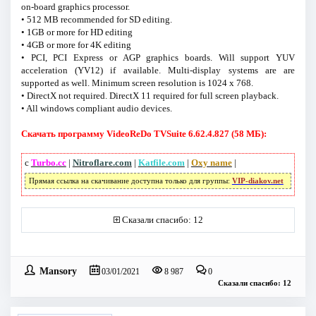
on-board graphics processor.
• 512 MB recommended for SD editing.
• 1GB or more for HD editing
• 4GB or more for 4K editing
• PCI, PCI Express or AGP graphics boards. Will support YUV
acceleration (YV12) if available. Multi-display systems are are
supported as well. Minimum screen resolution is 1024 x 768.
• DirectX not required. DirectX 11 required for full screen playback.
• All windows compliant audio devices.
Скачать программу VideoReDo TVSuite 6.62.4.827 (58 МБ):
с
Turbo.cc
|
Nitroflare.com
|
Katfile.com
|
Oxy name
|
Прямая ссылка на скачивание доступна только для группы:
VIP-diakov.net
Сказали спасибо: 12
Mansory
03/01/2021
8 987
0
Сказали спасибо: 12