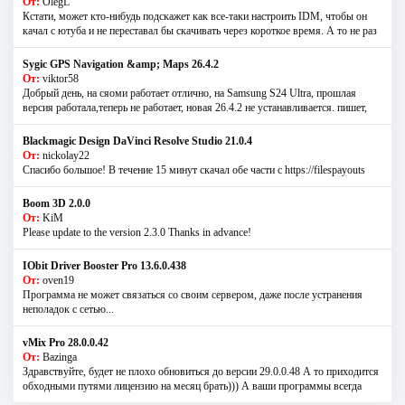
От:
OlegL
Кстати, может кто-нибудь подскажет как все-таки настроить IDM, чтобы он
качал с ютуба и не переставал бы скачивать через короткое время. А то не раз
Sygic GPS Navigation &amp; Maps 26.4.2
От:
viktor58
Добрый день, на сяоми работает отлично, на Samsung S24 Ultra, прошлая
версия работала,теперь не работает, новая 26.4.2 не устанавливается. пишет,
Blackmagic Design DaVinci Resolve Studio 21.0.4
От:
nickolay22
Спасибо большое! В течение 15 минут скачал обе части с https://filespayouts
Boom 3D 2.0.0
От:
KiM
Please update to the version 2.3.0 Thanks in advance!
IObit Driver Booster Pro 13.6.0.438
От:
oven19
Программа не может связаться со своим сервером, даже после устранения
неполадок с сетью...
vMix Pro 28.0.0.42
От:
Bazinga
Здравствуйте, будет не плохо обновиться до версии 29.0.0.48 А то приходится
обходными путями лицензию на месяц брать))) А ваши программы всегда