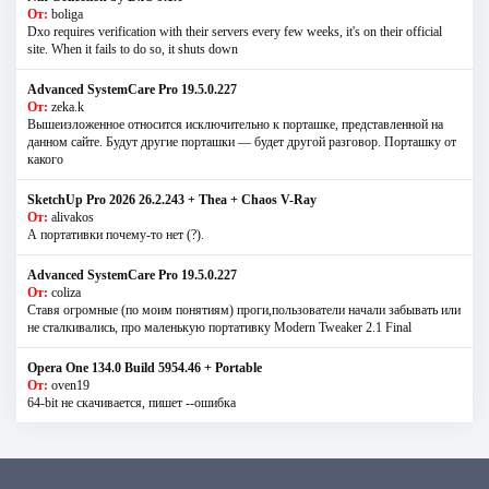
От:
boliga
Dxo requires verification with their servers every few weeks, it's on their official
site. When it fails to do so, it shuts down
Advanced SystemCare Pro 19.5.0.227
От:
zeka.k
Вышеизложенное относится исключительно к порташке, представленной на
данном сайте. Будут другие порташки — будет другой разговор. Порташку от
какого
SketchUp Pro 2026 26.2.243 + Thea + Chaos V-Ray
От:
alivakos
А портативки почему-то нет (?).
Advanced SystemCare Pro 19.5.0.227
От:
coliza
Ставя огромные (по моим понятиям) проги,пользователи начали забывать или
не сталкивались, про маленькую портативку Modern Tweaker 2.1 Final
Opera One 134.0 Build 5954.46 + Portable
От:
oven19
64-bit не скачивается, пишет --ошибка