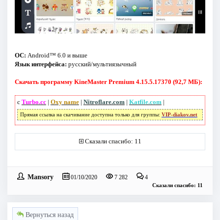
ОС:
Android™ 6.0 и выше
Язык интерфейса:
русский/мультиязычный
Скачать программу KineMaster Premium 4.15.5.17370 (92,7 МБ):
с
Turbo.cc
|
Oxy name
|
Nitroflare.com
|
Katfile.com
|
Прямая ссылка на скачивание доступна только для группы:
VIP-diakov.net
Сказали спасибо: 11
Mansory
01/10/2020
7 282
4
Сказали спасибо: 11
Вернуться назад