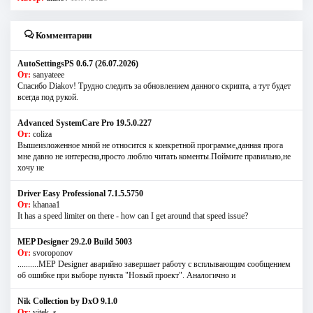
Комментарии
AutoSettingsPS 0.6.7 (26.07.2026)
От:
sanyateee
Спасибо Diakov! Трудно следить за обновлением данного скрипта, а тут будет
всегда под рукой.
Advanced SystemCare Pro 19.5.0.227
От:
coliza
Вышеизложенное мной не относится к конкретной программе,данная прога
мне давно не интересна,просто люблю читать коменты.Поймите правильно,не
хочу не
Driver Easy Professional 7.1.5.5750
От:
khanaa1
It has a speed limiter on there - how can I get around that speed issue?
MEP Designer 29.2.0 Build 5003
От:
svoroponov
..........MEP Designer аварийно завершает работу с всплывающим сообщением
об ошибке при выборе пункта "Новый проект". Аналогично и
Nik Collection by DxO 9.1.0
От:
vitek_s