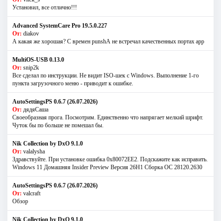
Установил, все отлично!!!
Advanced SystemCare Pro 19.5.0.227
От:
diakov
А какая же хорошая? С времен punshА не встречал качественных портах app
MultiOS-USB 0.13.0
От:
snip2k
Все сделал по инструкции. Не видит ISO-шек с Windows. Выполнение 1-го
пункта загрузочного меню - приводит к ошибке.
AutoSettingsPS 0.6.7 (26.07.2026)
От:
дядяСаша
Своеобразная прога. Посмотрим. Единственно что напрягает мелкий шрифт.
Чуток бы по больше не помешал бы.
Nik Collection by DxO 9.1.0
От:
valalysha
Здравствуйте. При установке ошибка 0х80072EE2. Подскажите как исправить.
Windows 11 Домашняя Insider Preview Версия 26H1 Сборка ОС 28120.2630
AutoSettingsPS 0.6.7 (26.07.2026)
От:
valcraft
Обзор
Nik Collection by DxO 9.1.0