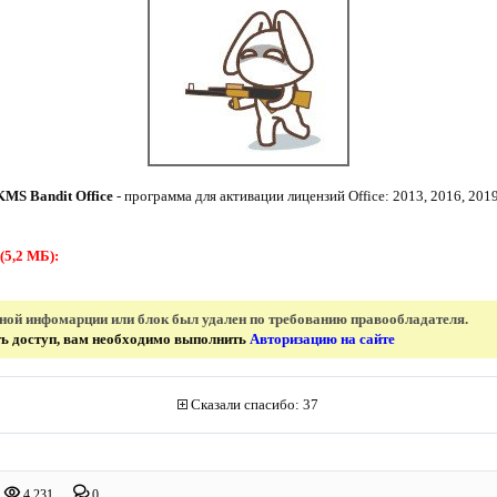
KMS Bandit Office
- программа для активации лицензий Office: 2013, 2016, 2019
(5,2 МБ):
нной инфомарции или блок был удален по требованию правообладателя.
ить доступ, вам необходимо выполнить
Авторизацию на сайте
Сказали спасибо: 37
4 231
0