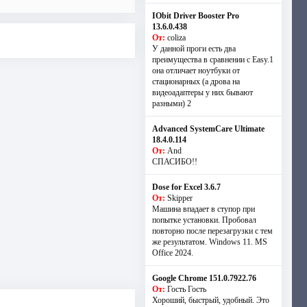
IObit Driver Booster Pro
13.6.0.438
От:
coliza
У данной проги есть два
преимущества в сравнении с Easy.1
она отличает ноутбуки от
стационарных (а дрова на
видеоадаптеры у них бывают
разными) 2
Advanced SystemCare Ultimate
18.4.0.114
От:
And
СПАСИБО!!
Dose for Excel 3.6.7
От:
Skipper
Машина впадает в ступор при
попытке установки. Пробовал
повторно после перезагрузки с тем
же результатом. Windows 11. MS
Offiсe 2024.
Google Chrome 151.0.7922.76
От:
Гость Гость
Хороший, быстрый, удобный. Это