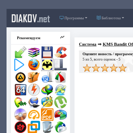
DIAKOV
.net
Программы
Библиотека
Рекомендуем
Система
⇒
KMS Bandit Off
Оцените новость / программ
5
из 5, всего оценок -
5