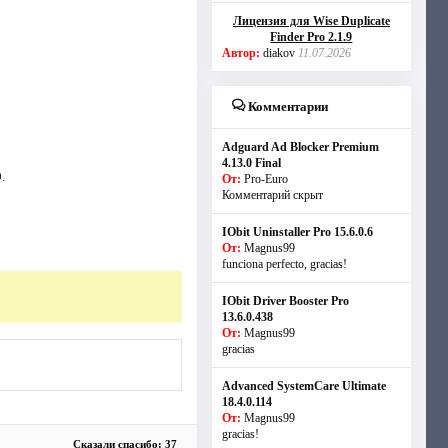
Лицензия для Wise Duplicate
Finder Pro 2.1.9
Автор:
diakov
11.07.2026
Комментарии
Adguard Ad Blocker Premium
4.13.0 Final
.
От:
Pro-Euro
Комментарий скрыт
IObit Uninstaller Pro 15.6.0.6
От:
Magnus99
funciona perfecto, gracias!
IObit Driver Booster Pro
13.6.0.438
От:
Magnus99
gracias
Advanced SystemCare Ultimate
18.4.0.114
От:
Magnus99
gracias!
Сказали спасибо: 37