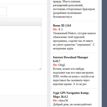
правда. Масса плюшек
расширений-дополнений,
постоянно отторгаемых браузером
(разрабами политиками
безопасности) и
Boom 3D 2.0.0
От:
Х.З.
Уважаемый Diakov, сегодня вышло
обновление этой чудесной
программы, а кроме вас её никто
не умеет грамотно "отрепачить". С
нетерпение ждём
Internet Download Manager
6.43.7
От:
OlegL
Кстати, может кто-нибудь
подскажет как все-таки настроить
IDM, чтобы он качал с ютуба и не
переставал бы скачивать через
короткое время. А то не раз
Sygic GPS Navigation &amp;
Maps 26.4.2
От:
viktor58
Добрый день, на сяоми работает