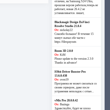
отлично, на Samsung S24 Ultra,
прошлая версия работала,теперь не
работает, новая 26.4.2 не
устанавливается. пишет,
Blackmagic Design DaVinci
Resolve Studio 21.0.4
От:
nickolay22
Спасибо большое! В течение 15
минут скачал обе части с
https://filespayouts
Boom 3D 2.0.0
От:
KiM
Please update to the version 2.3.0
Thanks in advance!
IObit Driver Booster Pro
13.6.0.438
От:
oven19
Программа не может связаться со
своим сервером, даже после
устранения неполадок с сетью...
vMix Pro 28.0.0.42
От:
Bazinga
Здравствуйте, будет не плохо