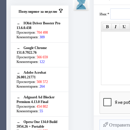
Популярное за неделю
Имя:
*
→
IObit Driver Booster Pro
13.6.0.438
Просмотров:
704 498
Комментариев:
309
→
Google Chrome
151.0.7922.76
Просмотров:
566 659
Комментариев:
122
→
Adobe Acrobat
26.001.21771
Просмотров:
508 572
Комментариев:
264
→
Adguard Ad Blocker
Premium 4.13.0 Final
Просмотров:
454 802
Комментариев:
55
→
Opera One 134.0 Build
Отправит
5954.26 + Portable