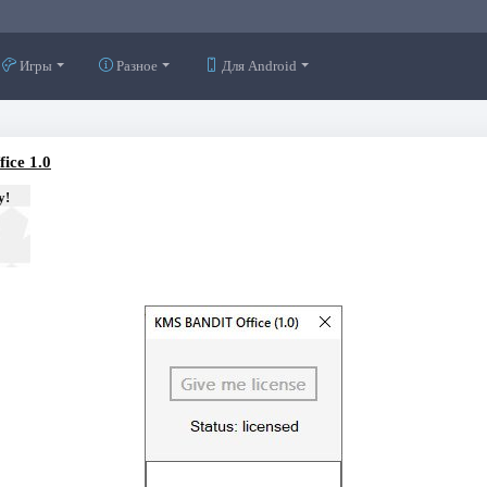
Игры
Разное
Для Android
ice 1.0
у!