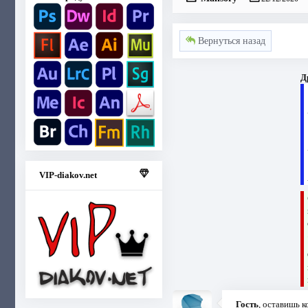
Вернуться назад
Д
VIP-diakov.net
Гость
, оставишь 