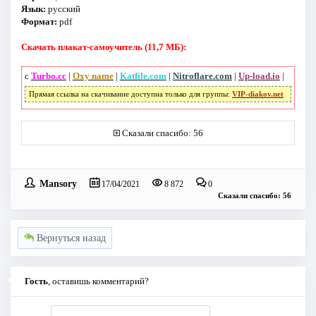
Язык:
русский
Формат:
pdf
Скачать плакат-самоучитель (11,7 МБ):
с
Turbo.cc
|
Oxy name
|
Katfile.com
|
Nitroflare.com
|
Up-load.io
|
Прямая ссылка на скачивание доступна только для группы:
VIP-diakov.net
Сказали спасибо: 56
Mansory
17/04/2021
8 872
0
Сказали спасибо: 56
Вернуться назад
Гость
, оставишь комментарий?