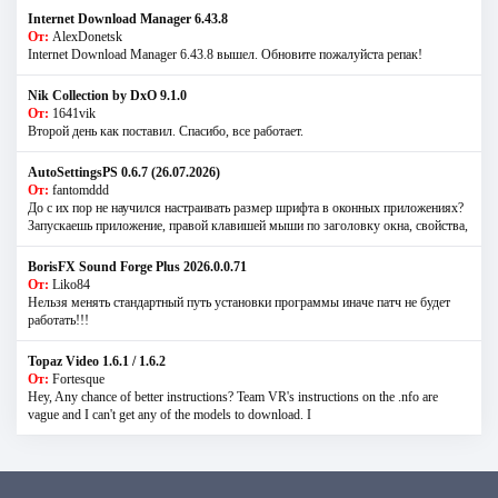
Internet Download Manager 6.43.8
От:
AlexDonetsk
Internet Download Manager 6.43.8 вышел. Обновите пожалуйста репак!
Nik Collection by DxO 9.1.0
От:
1641vik
Второй день как поставил. Спасибо, все работает.
AutoSettingsPS 0.6.7 (26.07.2026)
От:
fantomddd
До с их пор не научился настраивать размер шрифта в оконных приложениях?
Запускаешь приложение, правой клавишей мыши по заголовку окна, свойства,
BorisFX Sound Forge Plus 2026.0.0.71
От:
Liko84
Нельзя менять стандартный путь установки программы иначе патч не будет
работать!!!
Topaz Video 1.6.1 / 1.6.2
От:
Fortesque
Hey, Any chance of better instructions? Team VR's instructions on the .nfo are
vague and I can't get any of the models to download. I