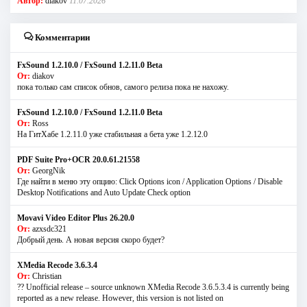
Автор:
diakov
11.07.2026
Комментарии
FxSound 1.2.10.0 / FxSound 1.2.11.0 Beta
От:
diakov
пока только сам список обнов, самого релиза пока не нахожу.
FxSound 1.2.10.0 / FxSound 1.2.11.0 Beta
От:
Ross
На ГитХабе 1.2.11.0 уже стабильная а бета уже 1.2.12.0
PDF Suite Pro+OCR 20.0.61.21558
От:
GeorgNik
Где найти в меню эту опцию: Click Options icon / Application Options / Disable
Desktop Notifications and Auto Update Check option
Movavi Video Editor Plus 26.20.0
От:
azxsdc321
Добрый день. А новая версия скоро будет?
XMedia Recode 3.6.3.4
От:
Christian
?? Unofficial release – source unknown XMedia Recode 3.6.5.3.4 is currently being
reported as a new release. However, this version is not listed on