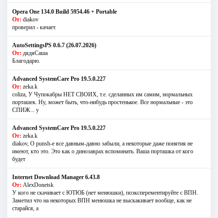
Opera One 134.0 Build 5954.46 + Portable
От:
diakov
проверил - качает.
AutoSettingsPS 0.6.7 (26.07.2026)
От:
дядяСаша
Благодарю.
Advanced SystemCare Pro 19.5.0.227
От:
zeka.k
coliza, У Чупокабры НЕТ СВОИХ, т.е. сделанных им самим, нормальных
порташек. Ну, может быть, что-нибудь простенькое. Все нормальные - это
СПИЖ... у
Advanced SystemCare Pro 19.5.0.227
От:
zeka.k
diakov, О punsh-е все давным-давно забыли, а некоторые даже понятия не
имеют, кто это. Это как о динозаврах вспоминать. Ваша порташка от кого
будет
Internet Download Manager 6.43.8
От:
AlexDonetsk
У кого не скачивает с ЮТЮБ (нет менюшки), поэксперементируйте с ВПН.
Заметил что на некоторых ВПН менюшка не выскакивает вообще, как не
старайся, а