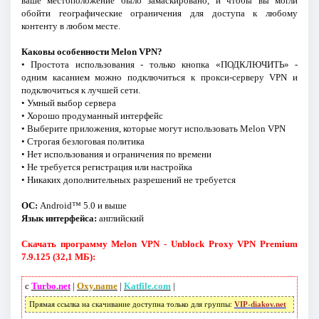
ваше местоположение было замаскировано, и чтобы вы могли
обойти географические ограничения для доступа к любому
контенту в любом месте.
Каковы особенности Melon VPN?
• Простота использования - только кнопка «ПОДКЛЮЧИТЬ» -
одним касанием можно подключиться к прокси-серверу VPN и
подключиться к лучшей сети.
• Умный выбор сервера
• Хорошо продуманный интерфейс
• Выберите приложения, которые могут использовать Melon VPN
• Строгая безлоговая политика
• Нет использования и ограничения по времени
• Не требуется регистрация или настройка
• Никаких дополнительных разрешений не требуется
ОС:
Android™ 5.0 и выше
Язык интерфейса:
английский
Скачать программу Melon VPN - Unblock Proxy VPN Premium
7.9.125 (32,1 МБ):
с
Turbo.net
|
Oxy.name
|
Katfile.com
|
Прямая ссылка на скачивание доступна только для группы:
VIP-diakov.net