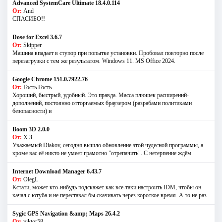
Advanced SystemCare Ultimate 18.4.0.114
От:
And
СПАСИБО!!
Dose for Excel 3.6.7
От:
Skipper
Машина впадает в ступор при попытке установки. Пробовал повторно после
перезагрузки с тем же результатом. Windows 11. MS Offiсe 2024.
Google Chrome 151.0.7922.76
От:
Гость Гость
Хороший, быстрый, удобный. Это правда. Масса плюшек расширений-
дополнений, постоянно отторгаемых браузером (разрабами политиками
безопасности) и
Boom 3D 2.0.0
От:
Х.З.
Уважаемый Diakov, сегодня вышло обновление этой чудесной программы, а
кроме вас её никто не умеет грамотно "отрепачить". С нетерпение ждём
Internet Download Manager 6.43.7
От:
OlegL
Кстати, может кто-нибудь подскажет как все-таки настроить IDM, чтобы он
качал с ютуба и не переставал бы скачивать через короткое время. А то не раз
Sygic GPS Navigation &amp; Maps 26.4.2
От:
viktor58