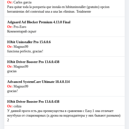
От:
Carlos garcia
Para quitar toda la porqueria que instala en hibituninstaller (gratuito) opcion
herramientas del contextual una a una las eliminas. Totalmente
Adguard Ad Blocker Premium 4.13.0 Final
От:
Pro-Euro
Комментарий скрыт
IObit Uninstaller Pro 15.6.0.6
От:
Magnus99
funciona perfecto, gracias!
IObit Driver Booster Pro 13.6.0.438
От:
Magnus99
gracias
Advanced SystemCare Ultimate 18.4.0.114
От:
Magnus99
gracias!
IObit Driver Booster Pro 13.6.0.438
От:
coliza
У данной проги есть два преимущества в сравнении с Easy.1 она отличает
ноутбуки от стационарных (а дрова на видеоадаптеры у них бывают разными)
2