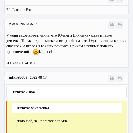
FileLocator Pro
Ачба
2022-08-17
У меня такое впечатление, что Юлька и Викулька - одна и та же
девочка. Только одна в маске, а вторая без маски. Одна чисто на вечных
спасибах, а вторая в вечных поисках. Причём в вечных поисках
приключений...
[/quote]
И ВАМ СПАСИБО )
mikrob089
2022-08-17
Цитата: Ачба
Цитата: vikatschka
знаю я её, не нравится она мне