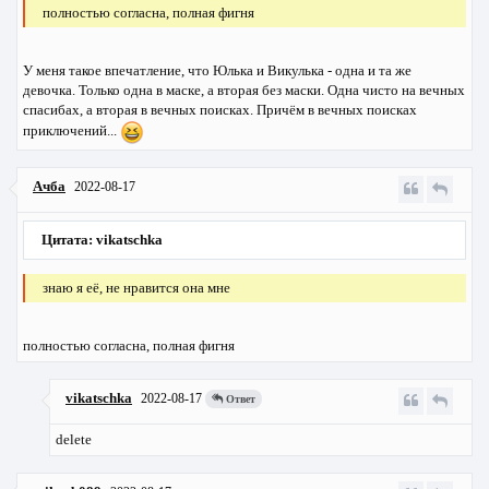
полностью согласна, полная фигня
У меня такое впечатление, что Юлька и Викулька - одна и та же
девочка. Только одна в маске, а вторая без маски. Одна чисто на вечных
спасибах, а вторая в вечных поисках. Причём в вечных поисках
приключений...
Ачба
2022-08-17
Цитата: vikatschka
знаю я её, не нравится она мне
полностью согласна, полная фигня
vikatschka
2022-08-17
Ответ
delete