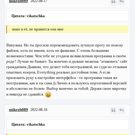
mikrob089
2022-08-17
Цитата: vikatschka
знаю я её, не нравится она мне
Викулька. Но ты просила порекомендовать лучшую прогу по поиску
файлов, хоть по имени, хоть по фамилии. С очень большими
возможностями. Чем тебе не угодила великолепная программа в своём
роде? Лучше не бывает. Ты конечно и дальше можешь "атаковать" сайт
гражданина Дьякова, что делает тебя неотразимой, но судя по отзывам
опытных юзеров, Everything реально достойная тема. А если
приложить руку к настройке интерфейса - то программа такая же
неотразимая, как и ты сама.)) Лично я пользуюсь портативной версией
и абсолютно не болею. Выбор конечно за тобой. Держи свою марочку
и никогда не сдавайся.
mikrob089
2022-08-16
Цитата: vikatschka