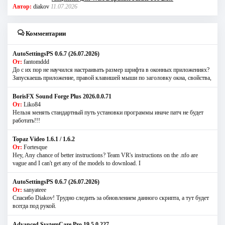
Автор:
diakov
11.07.2026
Комментарии
AutoSettingsPS 0.6.7 (26.07.2026)
От:
fantomddd
До с их пор не научился настраивать размер шрифта в оконных приложениях?
Запускаешь приложение, правой клавишей мыши по заголовку окна, свойства,
BorisFX Sound Forge Plus 2026.0.0.71
От:
Liko84
Нельзя менять стандартный путь установки программы иначе патч не будет
работать!!!
Topaz Video 1.6.1 / 1.6.2
От:
Fortesque
Hey, Any chance of better instructions? Team VR's instructions on the .nfo are
vague and I can't get any of the models to download. I
AutoSettingsPS 0.6.7 (26.07.2026)
От:
sanyateee
Спасибо Diakov! Трудно следить за обновлением данного скрипта, а тут будет
всегда под рукой.
Advanced SystemCare Pro 19.5.0.227