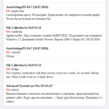
AutoSettingsPS 0.6.7 (26.07.2026)
От:
дядяСаша
Своеобразная прога. Посмотрим. Единственно что напрягает мелкий шрифт.
Чуток бы по больше не помешал бы.
Nik Collection by DxO 9.1.0
От:
valalysha
Здравствуйте. При установке ошибка 0х80072EE2. Подскажите как исправить.
Windows 11 Домашняя Insider Preview Версия 26H1 Сборка ОС 28120.2630
AutoSettingsPS 0.6.7 (26.07.2026)
От:
valcraft
Обзор
Nik Collection by DxO 9.1.0
От:
boliga
Dxo requires verification with their servers every few weeks, it's on their official
site. When it fails to do so, it shuts down
Advanced SystemCare Pro 19.5.0.227
От:
zeka.k
Вышеизложенное относится исключительно к порташке, представленной на
данном сайте. Будут другие порташки — будет другой разговор. Порташку от
какого