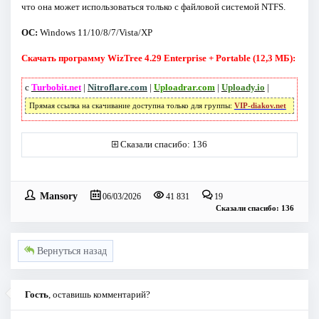
что она может использоваться только с файловой системой NTFS.
ОС:
Windows 11/10/8/7/Vista/XP
Скачать программу WizTree 4.29 Enterprise + Portable (12,3 МБ):
с
Turbobit.net
|
Nitroflare.com
|
Uploadrar.com
|
Uploady.io
|
Прямая ссылка на скачивание доступна только для группы:
VIP-diakov.net
Сказали спасибо: 136
Mansory
06/03/2026
41 831
19
Сказали спасибо: 136
Вернуться назад
Гость
, оставишь комментарий?