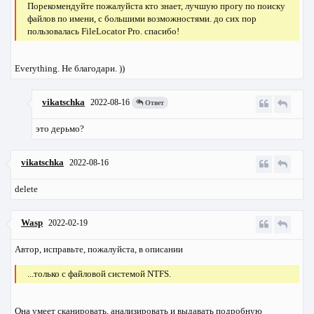
Порекомендуйте пожалуйста кто знает, лучшую прогу по поиску
файлов по имени, с большими возможностями. до сих пор
пользовалась FileLocator Pro. спасибо!
Everything. Не благодари. ))
vikatschka
2022-08-16
Ответ
это дерьмо?
vikatschka
2022-08-16
delete
Wasp
2022-02-19
Автор, исправьте, пожалуйста, в описании
...только с файловой системой NTFS.
Она умеет сканировать, анализировать и выдавать подробную