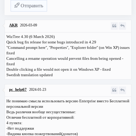
Отправить
AKR
2026-03-09
WizTree 4.30 (6 March 2026)
Quick bug fix release for some bugs introduced in 4.29
"Command prompt here", "Properties", "Explorer folder" (on Win XP) issues
fixed
Cancelling a rename operation would prevent files from being opened -
fixed
Double clicking a file would not open it on Windows XP - fixed
Swedish translation updated
pc_help67
2024-01-23
Не понимаю смысла использовать версию Enterprise вместо Бесплатной
персональной версии
Ведь различия вообще несущественные:
Отличия бесплатной от корпоративной:
4 пункта:
-Нет поддержки
-Видима кнопка пожертвований(донатов)