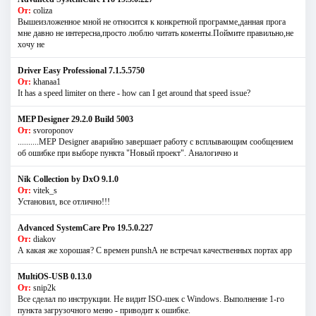
От:
coliza
Вышеизложенное мной не относится к конкретной программе,данная прога
мне давно не интересна,просто люблю читать коменты.Поймите правильно,не
хочу не
Driver Easy Professional 7.1.5.5750
От:
khanaa1
It has a speed limiter on there - how can I get around that speed issue?
MEP Designer 29.2.0 Build 5003
От:
svoroponov
..........MEP Designer аварийно завершает работу с всплывающим сообщением
об ошибке при выборе пункта "Новый проект". Аналогично и
Nik Collection by DxO 9.1.0
От:
vitek_s
Установил, все отлично!!!
Advanced SystemCare Pro 19.5.0.227
От:
diakov
А какая же хорошая? С времен punshА не встречал качественных портах app
MultiOS-USB 0.13.0
От:
snip2k
Все сделал по инструкции. Не видит ISO-шек с Windows. Выполнение 1-го
пункта загрузочного меню - приводит к ошибке.