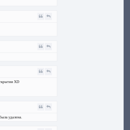
открытии XD
была удалена.