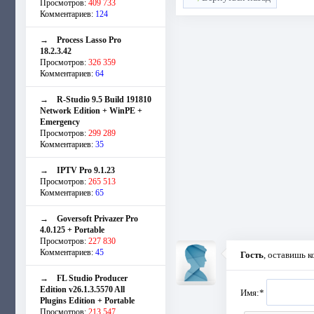
Просмотров:
409 733
Комментариев:
124
→
Process Lasso Pro
18.2.3.42
Просмотров:
326 359
Комментариев:
64
→
R-Studio 9.5 Build 191810
Network Edition + WinPE +
Emergency
Просмотров:
299 289
Комментариев:
35
→
IPTV Pro 9.1.23
Просмотров:
265 513
Комментариев:
65
→
Goversoft Privazer Pro
4.0.125 + Portable
Просмотров:
227 830
Комментариев:
45
Гость
, оставишь 
→
FL Studio Producer
Edition v26.1.3.5570 All
Имя:
*
Plugins Edition + Portable
Просмотров:
213 547