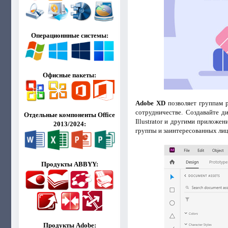
Операционнные системы:
Офисные пакеты:
Adobe XD
позволяет группам р
сотрудничестве. Создавайте ди
Отдельные компоненты Office
Illustrator и другими приложе
2013/2024:
группы и заинтересованных лиц
Продукты ABBYY:
Продукты Adobe: