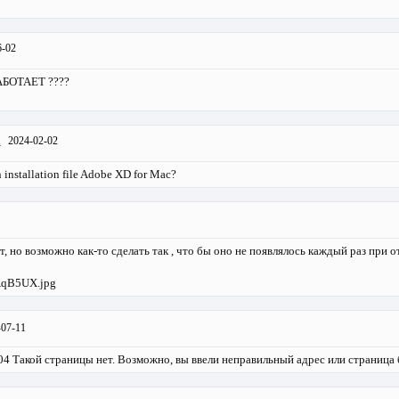
6-02
БОТАЕТ ????
а
2024-02-02
 installation file Adobe XD for Mac?
, но возможно как-то сделать так , что бы оно не появлялось каждый раз при 
/AqB5UX.jpg
-07-11
404 Такой страницы нет. Возможно, вы ввели неправильный адрес или страница 