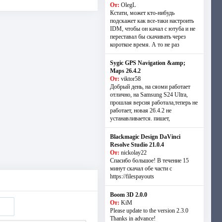
От:
OlegL
Кстати, может кто-нибудь
подскажет как все-таки настроить
IDM, чтобы он качал с ютуба и не
переставал бы скачивать через
короткое время. А то не раз
Sygic GPS Navigation &amp;
Maps 26.4.2
От:
viktor58
Добрый день, на сяоми работает
отлично, на Samsung S24 Ultra,
прошлая версия работала,теперь не
работает, новая 26.4.2 не
устанавливается. пишет,
Blackmagic Design DaVinci
Resolve Studio 21.0.4
От:
nickolay22
Спасибо большое! В течение 15
минут скачал обе части с
https://filespayouts
Boom 3D 2.0.0
От:
KiM
Please update to the version 2.3.0
Thanks in advance!