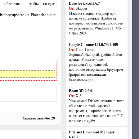
 областями, чтобы создать
Dose for Excel 3.6.7
От:
Skipper
Машина впадает в ступор при
мпортируйте из Photoshop или
попытке установки. Пробовал
повторно после перезагрузки с тем
же результатом. Windows 11. MS
Offiсe 2024.
Google Chrome 151.0.7922.109
От:
Гость Гость
Хороший, быстрый, удобный. Это
правда. Масса плюшек
расширений-дополнений,
постоянно отторгаемых браузером
(разрабами политиками
безопасности) и
Boom 3D 2.0.0
От:
Х.З.
Уважаемый Diakov, сегодня вышло
обновление этой чудесной
программы, а кроме вас её никто
не умеет грамотно "отрепачить". С
Сказали спасибо: 29
нетерпение ждём
Internet Download Manager
6.43.7