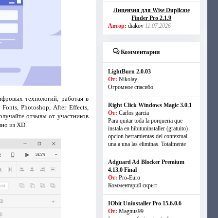
Лицензия для Wise Duplicate
Finder Pro 2.1.9
Автор:
diakov
11.07.2026
Комментарии
LightBurn 2.0.03
От:
Nikolay
Огромное спасибо
ифровых технологий, работая в
Right Click Windows Magic 3.0.1
nts, Photoshop, After Effects,
От:
Carlos garcia
получайте отзывы от участников
Para quitar toda la porqueria que
но из XD.
instala en hibituninstaller (gratuito)
opcion herramientas del contextual
una a una las eliminas. Totalmente
Adguard Ad Blocker Premium
4.13.0 Final
От:
Pro-Euro
Комментарий скрыт
IObit Uninstaller Pro 15.6.0.6
От:
Magnus99