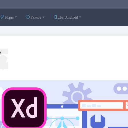
Игры
Разное
Для Android
у!