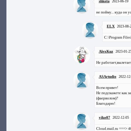
shkola
2023-06-19
не пойму... куда он 
ELX
2023-08-
C:\Program File
AlexKuz
2023-01-2
Не работает,вылетает
ASArtudio
2022-12
Всем привет!
Не подскажете как з
(фаерволом)?
Благодарю!
viko07
2022-12-05
Cloud.mail.ru ===> 