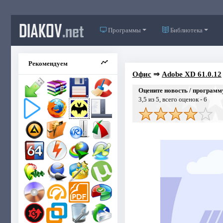
DIAKOV
.net
Программы
Библиотека
Рекомендуем
Офис
⇒
Adobe XD 61.0.12
Оцените новость / программ
3,5
из 5, всего оценок -
6