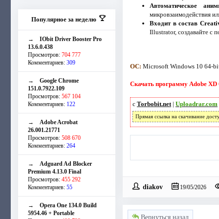
Автоматическое аними
микровзаимодействия ил
Популярное за неделю
Входит в состав Creati
Illustrator, создавайте 
→
IObit Driver Booster Pro
13.6.0.438
Просмотров:
704 777
Комментариев:
309
ОС:
Microsoft Windows 10 64-bi
→
Google Chrome
Скачать программу Adobe XD 6
151.0.7922.109
Просмотров:
567 104
с
Torbobit.net
|
Uploadrar.com
Комментариев:
122
Прямая ссылка на скачивание дост
→
Adobe Acrobat
26.001.21771
Просмотров:
508 670
Комментариев:
264
→
Adguard Ad Blocker
Premium 4.13.0 Final
Просмотров:
455 292
diakov
Комментариев:
55
19/05/2026
→
Opera One 134.0 Build
5954.46 + Portable
Вернуться назад