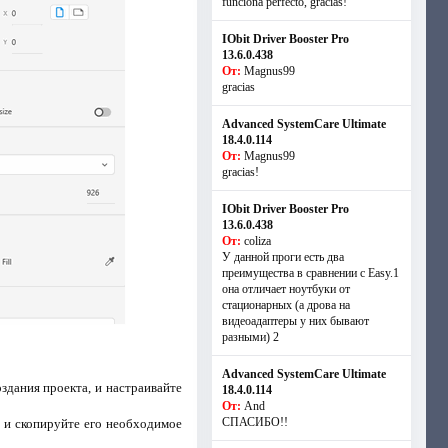
funciona perfecto, gracias!
IObit Driver Booster Pro
13.6.0.438
От:
Magnus99
gracias
Advanced SystemCare Ultimate
18.4.0.114
От:
Magnus99
gracias!
IObit Driver Booster Pro
13.6.0.438
От:
coliza
У данной проги есть два
преимущества в сравнении с Easy.1
она отличает ноутбуки от
стационарных (а дрова на
видеоадаптеры у них бывают
разными) 2
Advanced SystemCare Ultimate
здания проекта, и настраивайте
18.4.0.114
От:
And
СПАСИБО!!
, и скопируйте его необходимое