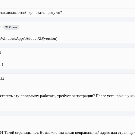
устанавливается? где искать прогу то?
28
Ответ
s\WindowsApps\Adobe.XD(version)
5
 !
-14
аставить эту программу работать, требует регистрации? После установки нуж
404 Такой страницы нет. Возможно, вы ввели неправильный адрес или страница 