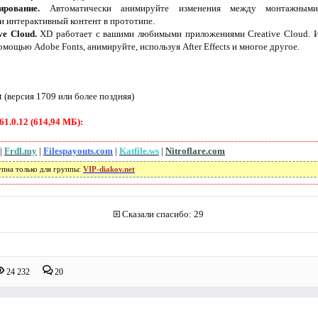
рование.
Автоматически анимируйте изменения между монтажными
и интерактивный контент в прототипе.
ve Cloud.
XD работает с вашими любимыми приложениями Creative Cloud. И
с помощью Adobe Fonts, анимируйте, используя After Effects и многое другое.
t (версия 1709 или более поздняя)
1.0.12 (614,94 МБ):
|
Frdl.my
|
Filespayouts.com
|
Katfile.ws
|
Nitroflare.com
упна только для группы:
VIP-diakov.net
Сказали спасибо: 29
24 232
20