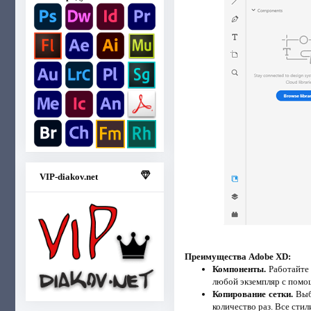
VIP-diakov.net
Преимущества Adobe XD:
Компоненты.
Работайте 
любой экземпляр с помо
Копирование сетки.
Выбе
количество раз. Все сти