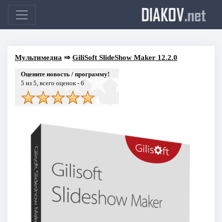
DIAKOV
.net
Мультимедиа
⇒
GiliSoft SlideShow Maker 12.2.0
Оцените новость / программу!
5
из 5, всего оценок -
6