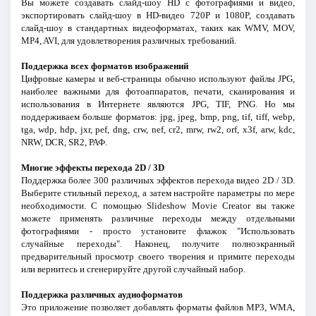
Вы можете создавать слайд-шоу HD с фотографиями и видео,
экспортировать слайд-шоу в HD-видео 720P и 1080P, создавать
слайд-шоу в стандартных видеоформатах, таких как WMV, MOV,
MP4, AVI, для удовлетворения различных требований.
Поддержка всех форматов изображений
Цифровые камеры и веб-страницы обычно используют файлы JPG,
наиболее важными для фотоаппаратов, печати, сканирования и
использования в Интернете являются JPG, TIF, PNG. Но мы
поддерживаем больше форматов: jpg, jpeg, bmp, png, tif, tiff, webp,
tga, wdp, hdp, jxr, pef, dng, crw, nef, cr2, mrw, rw2, orf, x3f, arw, kdc,
NRW, DCR, SR2, РАФ.
Многие эффекты перехода 2D / 3D
Поддержка более 300 различных эффектов перехода видео 2D / 3D.
Выберите стильный переход, а затем настройте параметры по мере
необходимости. С помощью Slideshow Movie Creator вы также
можете применять различные переходы между отдельными
фотографиями - просто установите флажок "Использовать
случайные переходы". Наконец, получите полноэкранный
предварительный просмотр своего творения и примите переходы
или вернитесь и сгенерируйте другой случайный набор.
Поддержка различных аудиоформатов
Это приложение позволяет добавлять форматы файлов MP3, WMA,