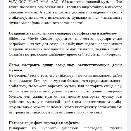
WAV, OGG, FLAC, M4A, AAC, AU в качестве фоновой музыки. Это
также позволяет вам захватывать треки из видеофайлов в качестве
фоновой музыки. А если вы хотите добавить закадровый текст к
слайд-шоу, вы можете использовать функцию записи - записывать
звуки с микрофона и компьютера так просто!
Создавайте великолепные слайд-шоу с эффектами и альбомом
Slideshow Movie Creator предлагает множество предварительно
разработанных тем для создания слайд-шоу видео и поддерживает
создание начальных заголовков и рамок, фильтров, водяных знаков.
Создайте потрясающее слайд-шоу прямо сейчас! Легко и интересно
Легко настроить длину слайд-шоу, соответствующую длине
музыки
Не беспокойтесь о том, что слайд-шоу и длина музыкального файла
не совпадают. Если длина музыки больше, чем продолжительность
слайд-шоу, вы можете обрезать музыку или повторить слайд-шоу,
чтобы соответствовать длине музыки. Если длина слайд-шоу
больше, чем длина музыки, вы можете повторять музыку или
добавлять музыку с тишиной, чтобы она соответствовала слайд-
шоу, вы также можете позволить этому инструменту автоматически
настраивать слайд-шоу в соответствии с длиной музыки.
Потрясающие фото переходы и эффекты
Выбирайте из широкого диапазона переходов; Эффекты