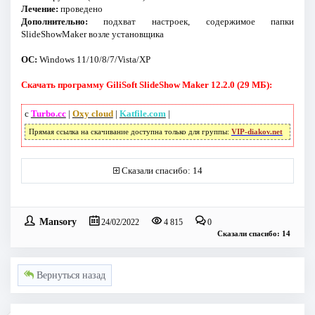
Лечение:
проведено
Дополнительно:
подхват настроек, содержимое папки
SlideShowMaker возле установщика
ОС:
Windows 11/10/8/7/Vista/XP
Скачать программу GiliSoft SlideShow Maker 12.2.0 (29 МБ):
с
Turbo.cc
|
Oxy cloud
|
Katfile.com
|
Прямая ссылка на скачивание доступна только для группы:
VIP-diakov.net
Сказали спасибо: 14
Mansory
24/02/2022
4 815
0
Сказали спасибо: 14
Вернуться назад