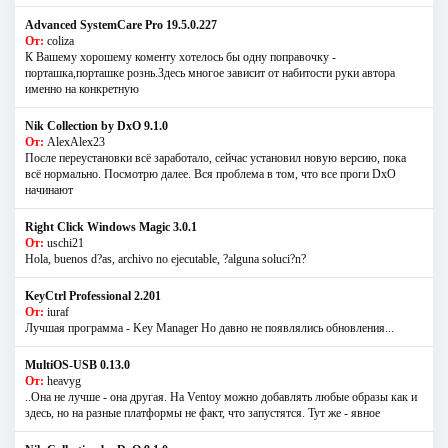
Advanced SystemCare Pro 19.5.0.227
От:
coliza
К Вашему хорошему коменту хотелось бы одну поправочку -
порташка,порташке рознь.Здесь многое зависит от набитости руки автора
именно на конкретную
Nik Collection by DxO 9.1.0
От:
AlexAlex23
После переустановки всё заработало, сейчас установил новую версию, пока
всё нормально. Посмотрю далее. Вся проблема в том, что все проги DxO
начинают
Right Click Windows Magic 3.0.1
От:
uschi21
Hola, buenos d?as, archivo no ejecutable, ?alguna soluci?n?
KeyCtrl Professional 2.201
От:
iuraf
Лучшая программа - Key Manager Но давно не появлялись обновления...
MultiOS-USB 0.13.0
От:
heavyg
..Она не лучше - она другая. На Ventoy можно добавлять любые образы как и
здесь, но на разные платформы не факт, что запустятся. Тут же - явное