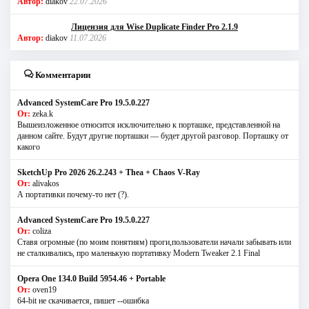
Автор:
diakov
22.07.2026
Лицензия для Wise Duplicate Finder Pro 2.1.9
Автор:
diakov
11.07.2026
Комментарии
Advanced SystemCare Pro 19.5.0.227
От:
zeka.k
Вышеизложенное относится исключительно к порташке, представленной на
данном сайте. Будут другие порташки — будет другой разговор. Порташку от
какого
SketchUp Pro 2026 26.2.243 + Thea + Chaos V-Ray
От:
alivakos
А портативки почему-то нет (?).
Advanced SystemCare Pro 19.5.0.227
От:
coliza
Ставя огромные (по моим понятиям) проги,пользователи начали забывать или
не сталкивались, про маленькую портативку Modern Tweaker 2.1 Final
Opera One 134.0 Build 5954.46 + Portable
От:
oven19
64-bit не скачивается, пишет --ошибка