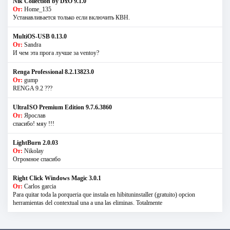
Nik Collection by DxO 9.1.0
От:
Home_135
Устанавливается только если включить КВН.
MultiOS-USB 0.13.0
От:
Sandra
И чем эта прога лучше за ventoy?
Renga Professional 8.2.13823.0
От:
gump
RENGA 9.2 ???
UltraISO Premium Edition 9.7.6.3860
От:
Ярослав
спасибо! мяу !!!
LightBurn 2.0.03
От:
Nikolay
Огромное спасибо
Right Click Windows Magic 3.0.1
От:
Carlos garcia
Para quitar toda la porqueria que instala en hibituninstaller (gratuito) opcion
herramientas del contextual una a una las eliminas. Totalmente