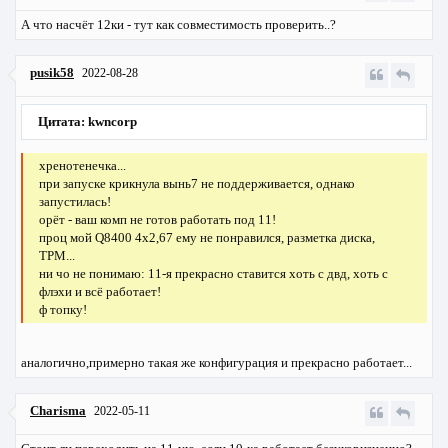
А что насчёт 12ки - тут как совместимость проверить..?
pusik58
2022-08-28
Цитата: kwncorp
хренотенечка...
при запуске крикнула вынь7 не поддерживается, однако
запустилась!
орёт - ваш комп не готов работать под 11!
проц мой Q8400 4х2,67 ему не понравился, разметка диска,
TPM...
ни чо не понимаю: 11-я прекрасно ставится хоть с двд, хоть с
флэхи и всё работает!
ф топку!
аналогично,примерно такая же конфигурация и прекрасно работает...
Charisma
2022-05-11