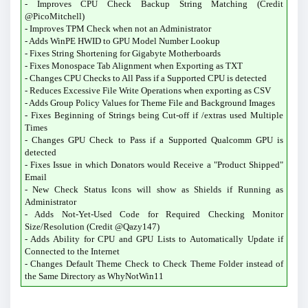
- Improves CPU Check Backup String Matching (Credit
@PicoMitchell)
- Improves TPM Check when not an Administrator
- Adds WinPE HWID to GPU Model Number Lookup
- Fixes String Shortening for Gigabyte Motherboards
- Fixes Monospace Tab Alignment when Exporting as TXT
- Changes CPU Checks to All Pass if a Supported CPU is detected
- Reduces Excessive File Write Operations when exporting as CSV
- Adds Group Policy Values for Theme File and Background Images
- Fixes Beginning of Strings being Cut-off if /extras used Multiple
Times
- Changes GPU Check to Pass if a Supported Qualcomm GPU is
detected
- Fixes Issue in which Donators would Receive a "Product Shipped"
Email
- New Check Status Icons will show as Shields if Running as
Administrator
- Adds Not-Yet-Used Code for Required Checking Monitor
Size/Resolution (Credit @Qazy147)
- Adds Ability for CPU and GPU Lists to Automatically Update if
Connected to the Internet
- Changes Default Theme Check to Check Theme Folder instead of
the Same Directory as WhyNotWin11