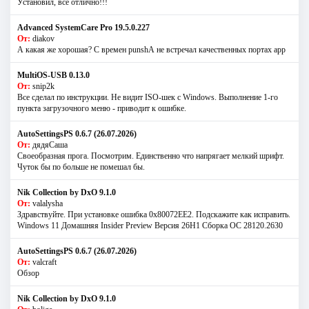
Установил, все отлично!!!
Advanced SystemCare Pro 19.5.0.227
От:
diakov
А какая же хорошая? С времен punshА не встречал качественных портах app
MultiOS-USB 0.13.0
От:
snip2k
Все сделал по инструкции. Не видит ISO-шек с Windows. Выполнение 1-го
пункта загрузочного меню - приводит к ошибке.
AutoSettingsPS 0.6.7 (26.07.2026)
От:
дядяСаша
Своеобразная прога. Посмотрим. Единственно что напрягает мелкий шрифт.
Чуток бы по больше не помешал бы.
Nik Collection by DxO 9.1.0
От:
valalysha
Здравствуйте. При установке ошибка 0х80072EE2. Подскажите как исправить.
Windows 11 Домашняя Insider Preview Версия 26H1 Сборка ОС 28120.2630
AutoSettingsPS 0.6.7 (26.07.2026)
От:
valcraft
Обзор
Nik Collection by DxO 9.1.0