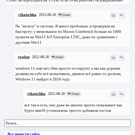
Стоит ли переходить на 11-ую, если 10-ка работает безукоризненно?
vikatschka
2022-08-28
Ответ
По "железу" и система. Я много пробовала. и проверяла на
быстроту. у меня вышло по Maxon Cinebench больше на 1000
пунктов на Win11 IoT Enterprise LTSC, даже по сравнению с
другими Win11
exolon
2022-08-28
Ответ
windows 11 ещё нет, Они просто тестируют, а мы как дурачки
должны на себе всё испытывать, движок всё равно от десятки,
Windows 11 выйдет в 2024 году.
vikatschka
2022-08-28
Ответ
всё так и есть, оно даже во многих прогах показывает как
будто вин10 установлена. просто добавили хостов
Все новости сайта