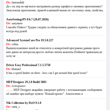
От:
fantomddd
До с их пор не научился настраивать размер шрифта в оконных приложениях?
Запускаешь приложение, правой клавишей мыши по заголовку окна, свойства,
AutoSettingsPS 0.6.7 (26.07.2026)
От:
sanyateee
Спасибо Diakov! Трудно следить за обновлением данного скрипта, а тут будет
всегда под рукой.
Advanced SystemCare Pro 19.5.0.227
От:
coliza
Вышеизложенное мной не относится к конкретной программе,данная прога
мне давно не интересна,просто люблю читать коменты.Поймите правильно,не
хочу не
Driver Easy Professional 7.1.5.5750
От:
khanaa1
It has a speed limiter on there - how can I get around that speed issue?
MEP Designer 29.2.0 Build 5003
От:
svoroponov
..........MEP Designer аварийно завершает работу с всплывающим сообщением
об ошибке при выборе пункта "Новый проект". Аналогично и
Nik Collection by DxO 9.1.0
От:
vitek_s