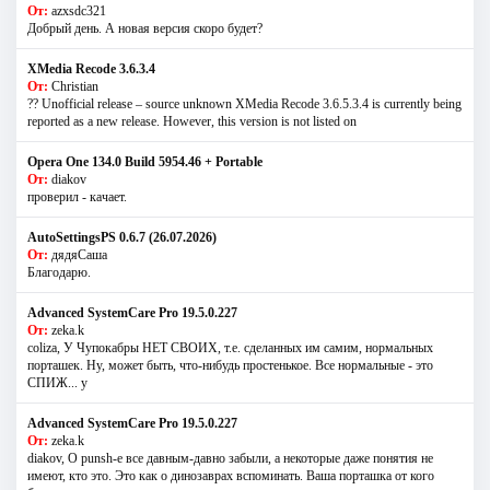
От:
azxsdc321
Добрый день. А новая версия скоро будет?
XMedia Recode 3.6.3.4
От:
Christian
?? Unofficial release – source unknown XMedia Recode 3.6.5.3.4 is currently being
reported as a new release. However, this version is not listed on
Opera One 134.0 Build 5954.46 + Portable
От:
diakov
проверил - качает.
AutoSettingsPS 0.6.7 (26.07.2026)
От:
дядяСаша
Благодарю.
Advanced SystemCare Pro 19.5.0.227
От:
zeka.k
coliza, У Чупокабры НЕТ СВОИХ, т.е. сделанных им самим, нормальных
порташек. Ну, может быть, что-нибудь простенькое. Все нормальные - это
СПИЖ... у
Advanced SystemCare Pro 19.5.0.227
От:
zeka.k
diakov, О punsh-е все давным-давно забыли, а некоторые даже понятия не
имеют, кто это. Это как о динозаврах вспоминать. Ваша порташка от кого