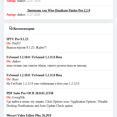
Автор:
diakov
22.07.2026
Лицензия для Wise Duplicate Finder Pro 2.1.9
Автор:
diakov
11.07.2026
Комментарии
IPTV Pro 9.1.23
От:
Paul57
Вышла версия 9.1.25. Ждём!!!
FxSound 1.2.10.0 / FxSound 1.2.11.0 Beta
От:
diakov
пока только сам список обнов, самого релиза пока не нахожу.
FxSound 1.2.10.0 / FxSound 1.2.11.0 Beta
От:
Ross
На ГитХабе 1.2.11.0 уже стабильная а бета уже 1.2.12.0
PDF Suite Pro+OCR 20.0.61.21558
От:
GeorgNik
Где найти в меню эту опцию: Click Options icon / Application Options / Disable
Desktop Notifications and Auto Update Check option
Movavi Video Editor Plus 26.20.0