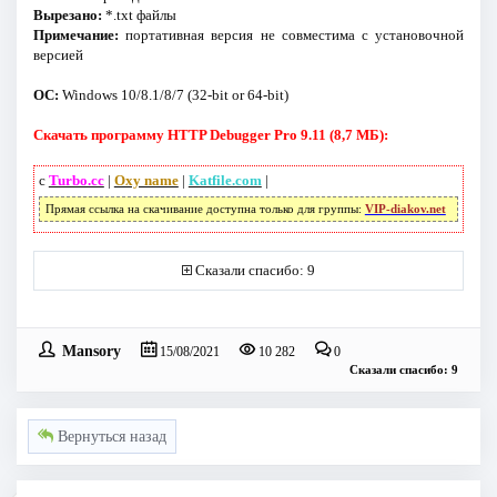
Вырезано:
*.txt файлы
Примечание:
портативная версия не совместима с установочной
версией
ОС:
Windows 10/8.1/8/7 (32-bit or 64-bit)
Скачать программу HTTP Debugger Pro 9.11 (8,7 МБ):
с
Turbo.cc
|
Oxy name
|
Katfile.com
|
Прямая ссылка на скачивание доступна только для группы:
VIP-diakov.net
Сказали спасибо: 9
Mansory
15/08/2021
10 282
0
Сказали спасибо: 9
Вернуться назад