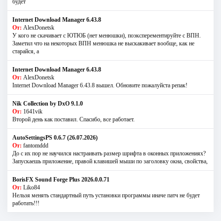
будет
Internet Download Manager 6.43.8
От:
AlexDonetsk
У кого не скачивает с ЮТЮБ (нет менюшки), поэксперементируйте с ВПН.
Заметил что на некоторых ВПН менюшка не выскакивает вообще, как не
старайся, а
Internet Download Manager 6.43.8
От:
AlexDonetsk
Internet Download Manager 6.43.8 вышел. Обновите пожалуйста репак!
Nik Collection by DxO 9.1.0
От:
1641vik
Второй день как поставил. Спасибо, все работает.
AutoSettingsPS 0.6.7 (26.07.2026)
От:
fantomddd
До с их пор не научился настраивать размер шрифта в оконных приложениях?
Запускаешь приложение, правой клавишей мыши по заголовку окна, свойства,
BorisFX Sound Forge Plus 2026.0.0.71
От:
Liko84
Нельзя менять стандартный путь установки программы иначе патч не будет
работать!!!