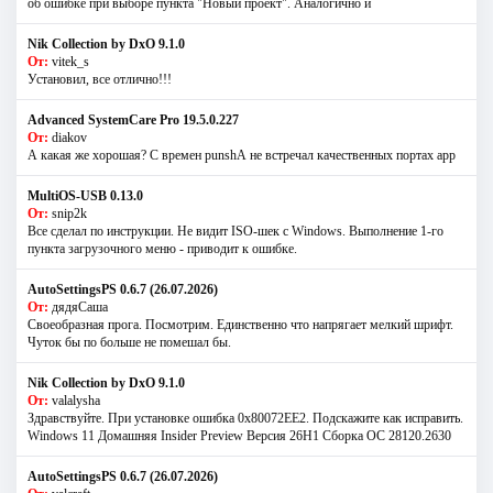
об ошибке при выборе пункта "Новый проект". Аналогично и
Nik Collection by DxO 9.1.0
От:
vitek_s
Установил, все отлично!!!
Advanced SystemCare Pro 19.5.0.227
От:
diakov
А какая же хорошая? С времен punshА не встречал качественных портах app
MultiOS-USB 0.13.0
От:
snip2k
Все сделал по инструкции. Не видит ISO-шек с Windows. Выполнение 1-го
пункта загрузочного меню - приводит к ошибке.
AutoSettingsPS 0.6.7 (26.07.2026)
От:
дядяСаша
Своеобразная прога. Посмотрим. Единственно что напрягает мелкий шрифт.
Чуток бы по больше не помешал бы.
Nik Collection by DxO 9.1.0
От:
valalysha
Здравствуйте. При установке ошибка 0х80072EE2. Подскажите как исправить.
Windows 11 Домашняя Insider Preview Версия 26H1 Сборка ОС 28120.2630
AutoSettingsPS 0.6.7 (26.07.2026)