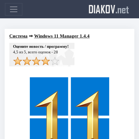
DIAKOV
.net
Система
⇒
Windows 11 Manager 1.4.4
Оцените новость / программу!
4,5
из 5, всего оценок -
28