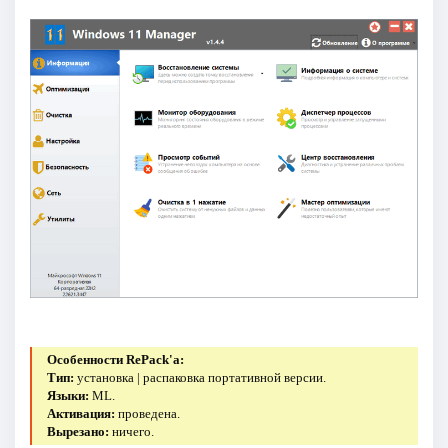
Особенности RePack'a:
Тип:
установка | распаковка портативной версии.
Языки:
ML.
Активация:
проведена.
Вырезано:
ничего.