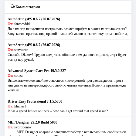
Комментарии
AutoSettingsPS 0.6.7 (26.07.2026)
От:
fantomddd
До с их пор не научился настраивать размер шрифта в оконных приложениях?
Запускаешь приложение, правой клавишей мыши по заголовку окна, свойства,
AutoSettingsPS 0.6.7 (26.07.2026)
От:
sanyateee
Спасибо Diakov! Трудно следить за обновлением данного скрипта, а тут будет
всегда под рукой.
Advanced SystemCare Pro 19.5.0.227
От:
coliza
Вышеизложенное мной не относится к конкретной программе,данная прога
мне давно не интересна,просто люблю читать коменты.Поймите правильно,не
хочу не
Driver Easy Professional 7.1.5.5750
От:
khanaa1
It has a speed limiter on there - how can I get around that speed issue?
MEP Designer 29.2.0 Build 5003
От:
svoroponov
..........MEP Designer аварийно завершает работу с всплывающим сообщением