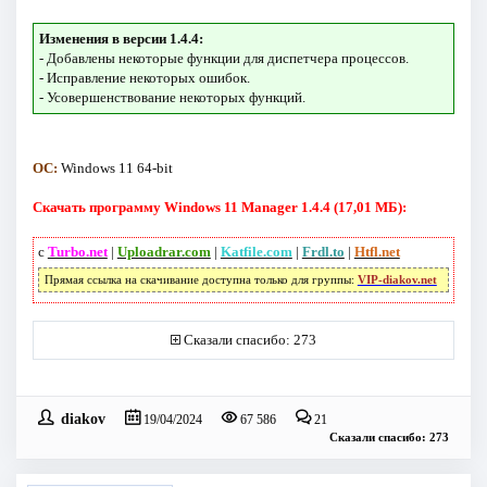
Изменения в версии 1.4.4:
- Добавлены некоторые функции для диспетчера процессов.
- Исправление некоторых ошибок.
- Усовершенствование некоторых функций.
ОС:
Windows 11 64-bit
Скачать программу Windows 11 Manager 1.4.4 (17,01 МБ):
с
Turbo.net
|
Uploadrar.com
|
Katfile.com
|
Frdl.to
|
Htfl.net
Прямая ссылка на скачивание доступна только для группы:
VIP-diakov.net
Сказали спасибо: 273
diakov
19/04/2024
67 586
21
Сказали спасибо: 273