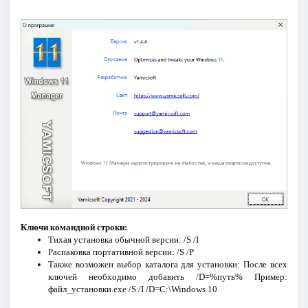
Ключи командной строки:
Тихая установка обычной версии: /S /I
Распаковка портативной версии: /S /P
Также возможен выбор каталога для установки: После всех
ключей необходимо добавить /D=%путь% Пример:
файл_установки.exe /S /I /D=C:\Windows 10