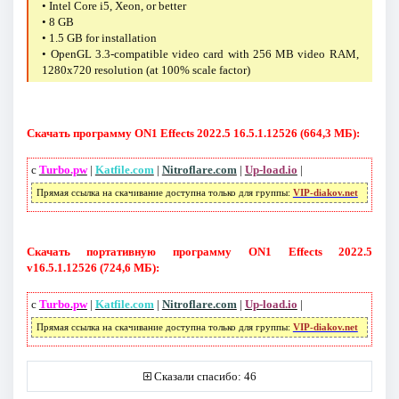
• Intel Core i5, Xeon, or better
• 8 GB
• 1.5 GB for installation
• OpenGL 3.3-compatible video card with 256 MB video RAM,
1280x720 resolution (at 100% scale factor)
Скачать программу ON1 Effects 2022.5 16.5.1.12526 (664,3 МБ):
с
Turbo.pw
|
Katfile.com
|
Nitroflare.com
|
Up-load.io
|
Прямая ссылка на скачивание доступна только для группы:
VIP-diakov.net
Скачать портативную программу ON1 Effects 2022.5
v16.5.1.12526 (724,6 МБ):
с
Turbo.pw
|
Katfile.com
|
Nitroflare.com
|
Up-load.io
|
Прямая ссылка на скачивание доступна только для группы:
VIP-diakov.net
Сказали спасибо: 46