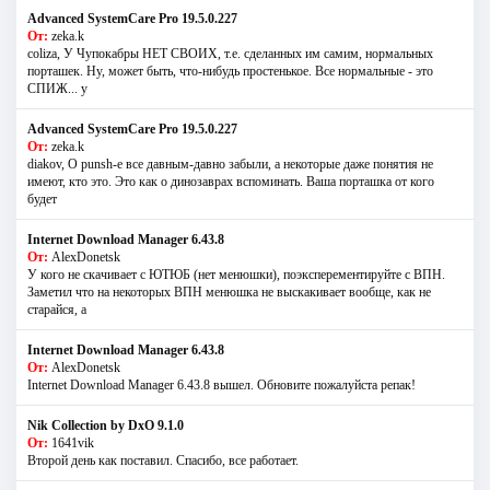
Advanced SystemCare Pro 19.5.0.227
От:
zeka.k
coliza, У Чупокабры НЕТ СВОИХ, т.е. сделанных им самим, нормальных
порташек. Ну, может быть, что-нибудь простенькое. Все нормальные - это
СПИЖ... у
Advanced SystemCare Pro 19.5.0.227
От:
zeka.k
diakov, О punsh-е все давным-давно забыли, а некоторые даже понятия не
имеют, кто это. Это как о динозаврах вспоминать. Ваша порташка от кого
будет
Internet Download Manager 6.43.8
От:
AlexDonetsk
У кого не скачивает с ЮТЮБ (нет менюшки), поэксперементируйте с ВПН.
Заметил что на некоторых ВПН менюшка не выскакивает вообще, как не
старайся, а
Internet Download Manager 6.43.8
От:
AlexDonetsk
Internet Download Manager 6.43.8 вышел. Обновите пожалуйста репак!
Nik Collection by DxO 9.1.0
От:
1641vik
Второй день как поставил. Спасибо, все работает.