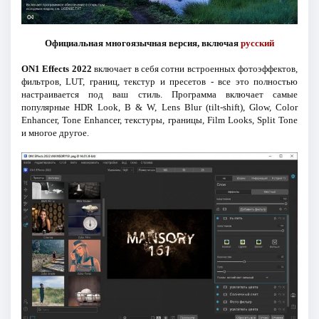
Официальная многоязычная версия, включая
русский
ON1 Effects 2022
включает в себя сотни встроенных фотоэффектов,
фильтров, LUT, границ, текстур и пресетов - все это полностью
настраивается под ваш стиль. Программа включает самые
популярные HDR Look, B & W, Lens Blur (tilt-shift), Glow, Color
Enhancer, Tone Enhancer, текстуры, границы, Film Looks, Split Tone
и многое другое.