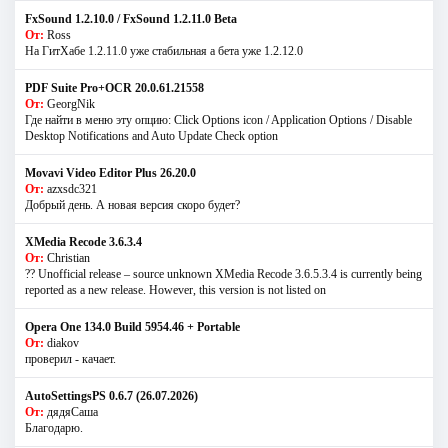
FxSound 1.2.10.0 / FxSound 1.2.11.0 Beta
От:
Ross
На ГитХабе 1.2.11.0 уже стабильная а бета уже 1.2.12.0
PDF Suite Pro+OCR 20.0.61.21558
От:
GeorgNik
Где найти в меню эту опцию: Click Options icon / Application Options / Disable
Desktop Notifications and Auto Update Check option
Movavi Video Editor Plus 26.20.0
От:
azxsdc321
Добрый день. А новая версия скоро будет?
XMedia Recode 3.6.3.4
От:
Christian
?? Unofficial release – source unknown XMedia Recode 3.6.5.3.4 is currently being
reported as a new release. However, this version is not listed on
Opera One 134.0 Build 5954.46 + Portable
От:
diakov
проверил - качает.
AutoSettingsPS 0.6.7 (26.07.2026)
От:
дядяСаша
Благодарю.