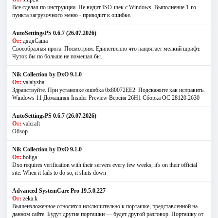
Все сделал по инструкции. Не видит ISO-шек с Windows. Выполнение 1-го
пункта загрузочного меню - приводит к ошибке.
AutoSettingsPS 0.6.7 (26.07.2026)
От:
дядяСаша
Своеобразная прога. Посмотрим. Единственно что напрягает мелкий шрифт.
Чуток бы по больше не помешал бы.
Nik Collection by DxO 9.1.0
От:
valalysha
Здравствуйте. При установке ошибка 0х80072EE2. Подскажите как исправить.
Windows 11 Домашняя Insider Preview Версия 26H1 Сборка ОС 28120.2630
AutoSettingsPS 0.6.7 (26.07.2026)
От:
valcraft
Обзор
Nik Collection by DxO 9.1.0
От:
boliga
Dxo requires verification with their servers every few weeks, it's on their official
site. When it fails to do so, it shuts down
Advanced SystemCare Pro 19.5.0.227
От:
zeka.k
Вышеизложенное относится исключительно к порташке, представленной на
данном сайте. Будут другие порташки — будет другой разговор. Порташку от