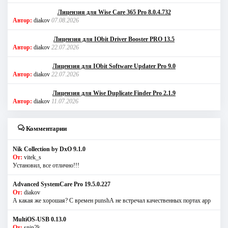
Лицензия для Wise Care 365 Pro 8.0.4.732
Автор:
diakov
07.08.2026
Лицензия для IObit Driver Booster PRO 13.5
Автор:
diakov
22.07.2026
Лицензия для IObit Software Updater Pro 9.0
Автор:
diakov
22.07.2026
Лицензия для Wise Duplicate Finder Pro 2.1.9
Автор:
diakov
11.07.2026
Комментарии
Nik Collection by DxO 9.1.0
От:
vitek_s
Установил, все отлично!!!
Advanced SystemCare Pro 19.5.0.227
От:
diakov
А какая же хорошая? С времен punshА не встречал качественных портах app
MultiOS-USB 0.13.0
От:
snip2k