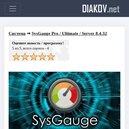
DIAKOV
.net
Система
⇒
SysGauge Pro / Ultimate / Server 8.4.32
Оцените новость / программу!
5
из 5, всего оценок -
4