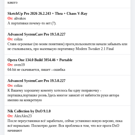
какого
SketchUp Pro 2026 26.2.243 + Thea + Chaos V-Ray
От:
alivakos
А портативки почему-то нет (?).
Advanced SystemCare Pro 19.5.0.227
От:
coliza
Ставя огромные (по моим понятиям) проги,пользователи начали забывать или
не сталкивались, про маленькую портативку Modern Tweaker 2.1 Final
Opera One 134.0 Build 5954.46 + Portable
От:
oven19
64-bit не скачивается, пишет --ошибка
Advanced SystemCare Pro 19.5.0.227
От:
coliza
К Вашему хорошему коменту хотелось бы одну поправочку -
порташка,порташке рознь.Здесь многое зависит от набитости руки автора
именно на конкретную
Nik Collection by DxO 9.1.0
От:
AlexAlex23
После переустановки всё заработало, сейчас установил новую версию, пока
всё нормально. Посмотрю далее. Вся проблема в том, что все проги DxO
начинают