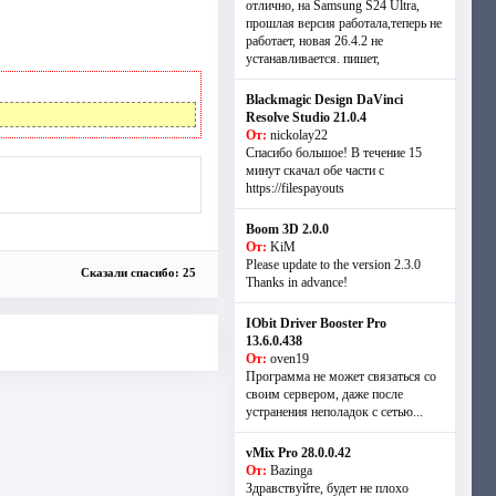
отлично, на Samsung S24 Ultra,
прошлая версия работала,теперь не
работает, новая 26.4.2 не
устанавливается. пишет,
Blackmagic Design DaVinci
Resolve Studio 21.0.4
От:
nickolay22
Спасибо большое! В течение 15
минут скачал обе части с
https://filespayouts
Boom 3D 2.0.0
От:
KiM
Please update to the version 2.3.0
Сказали спасибо: 25
Thanks in advance!
IObit Driver Booster Pro
13.6.0.438
От:
oven19
Программа не может связаться со
своим сервером, даже после
устранения неполадок с сетью...
vMix Pro 28.0.0.42
От:
Bazinga
Здравствуйте, будет не плохо