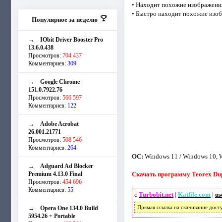
• Находит похожие изображения
• Быстро находит похожие изоб
Популярное за неделю
→
IObit Driver Booster Pro
13.6.0.438
Просмотров:
704 437
Комментариев:
309
→
Google Chrome
151.0.7922.76
Просмотров:
566 597
Комментариев:
122
→
Adobe Acrobat
26.001.21771
Просмотров:
508 546
Комментариев:
264
ОС:
Windows 11 / Windows 10, W
→
Adguard Ad Blocker
Premium 4.13.0 Final
Скачать программу Teorex DupH
Просмотров:
454 696
Комментариев:
55
с
Turbobit.net
|
Katfile.com
|
us
→
Opera One 134.0 Build
Прямая ссылка на скачивание дост
5954.26 + Portable