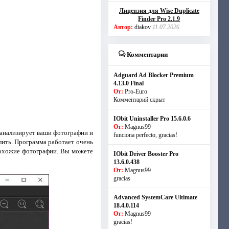
Лицензия для Wise Duplicate
Finder Pro 2.1.9
Автор:
diakov
11.07.2026
Комментарии
Adguard Ad Blocker Premium
4.13.0 Final
От:
Pro-Euro
Комментарий скрыт
IObit Uninstaller Pro 15.6.0.6
От:
Magnus99
 анализирует ваши фотографии и
funciona perfecto, gracias!
лить. Программа работает очень
 похожие фотографии. Вы можете
IObit Driver Booster Pro
13.6.0.438
От:
Magnus99
gracias
Advanced SystemCare Ultimate
18.4.0.114
От:
Magnus99
gracias!