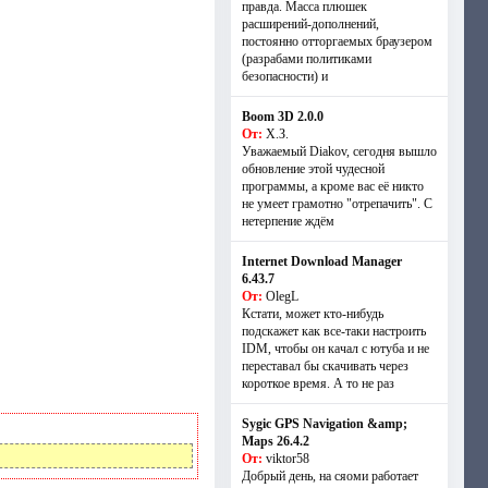
правда. Масса плюшек
расширений-дополнений,
постоянно отторгаемых браузером
(разрабами политиками
безопасности) и
Boom 3D 2.0.0
От:
Х.З.
Уважаемый Diakov, сегодня вышло
обновление этой чудесной
программы, а кроме вас её никто
не умеет грамотно "отрепачить". С
нетерпение ждём
Internet Download Manager
6.43.7
От:
OlegL
Кстати, может кто-нибудь
подскажет как все-таки настроить
IDM, чтобы он качал с ютуба и не
переставал бы скачивать через
короткое время. А то не раз
Sygic GPS Navigation &amp;
Maps 26.4.2
От:
viktor58
Добрый день, на сяоми работает