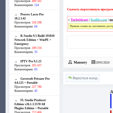
Просмотров:
409 561
Комментариев:
124
Скачать портативную программ
→
Process Lasso Pro
18.2.3.42
с
Turbobit.net
|
Katfile.com
|
us
Просмотров:
326 298
Комментариев:
64
Прямая ссылка на скачивание дост
→
R-Studio 9.5 Build 191810
Network Edition + WinPE +
Emergency
Просмотров:
299 216
Комментариев:
35
→
IPTV Pro 9.1.23
Mansory
29/01/2024
Просмотров:
265 437
Комментариев:
65
Вернуться назад
→
Goversoft Privazer Pro
4.0.125 + Portable
Просмотров:
227 786
Комментариев:
45
Д
→
FL Studio Producer
Edition v26.1.3.5570 All
Plugins Edition + Portable
Просмотров:
213 466