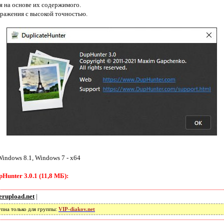
 на основе их содержимого.
ражения с высокой точностью.
indows 8.1, Windows 7 - x64
unter 3.0.1 (11,8 МБ):
erupload.net
|
упна только для группы:
VIP-diakov.net