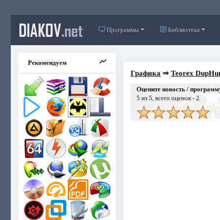
DIAKOV
.net
Программы
Библиотека
Рекомендуем
Графика
⇒
Teorex DupHunt
Оцените новость / программ
5
из 5, всего оценок -
2