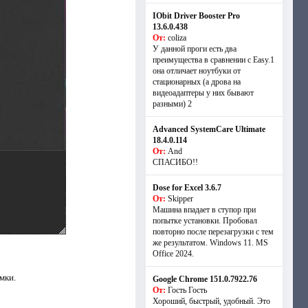
IObit Driver Booster Pro
13.6.0.438
От:
coliza
У данной проги есть два
преимущества в сравнении с Easy.1
она отличает ноутбуки от
стационарных (а дрова на
видеоадаптеры у них бывают
разными) 2
Advanced SystemCare Ultimate
18.4.0.114
От:
And
СПАСИБО!!
Dose for Excel 3.6.7
От:
Skipper
Машина впадает в ступор при
попытке установки. Пробовал
повторно после перезагрузки с тем
же результатом. Windows 11. MS
Offiсe 2024.
мки.
Google Chrome 151.0.7922.76
От:
Гость Гость
Хороший, быстрый, удобный. Это