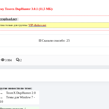
у Teorex DupHunter 3.0.1 (11,5 МБ):
erupload.net
|
упна только для группы:
VIP-diakov.net
Сказали спасибо: 25
3 994
2
ругие новости по теме:
→
TeoreX DupHunter 2.0
→
Темы для Window 7 -
10
Оцените новость /