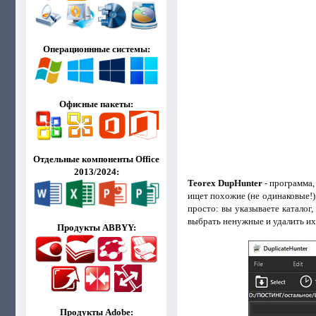
Операционнные системы:
Офисные пакеты:
Отдельные компоненты Office
2013/2024:
Teorex DupHunter
- программа,
ищет похожие (не одинаковые!)
просто: вы указываете каталог
выбрать ненужные и удалить их
Продукты ABBYY:
Продукты Adobe: