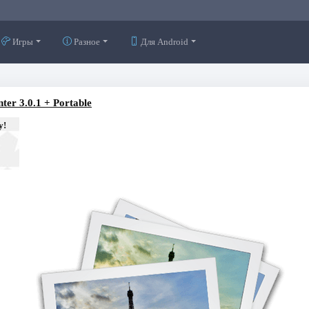
Игры
Разное
Для Android
er 3.0.1 + Portable
у!