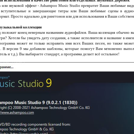
ля использования в качестве рингтонов или отдельных звуковых дорожек
а или звуковой эффект - Ashampoo Music Studio превратит Ваши любимые ви
е вступительные и завершающие титры или Ваши любимые сцены в аудиоф
рмат. Просто идеально для рингтонов или для использования в Ваши собствен
музыкальной коллекции
 положит конец неверным названиям аудиофайлов. Ваша коллекция обычно вы
ри? Хотели бы увидеть дату создания, а также исполнителя и название в имен
рограмма может не только исправить имя всех Ваших песен, но также може
. В версии 9 мы добавили шаблоны, которые помогут Вам мгновенно выпол
ель и т.д.). Вы выбираете стандарт, а программа делает всё остальное!