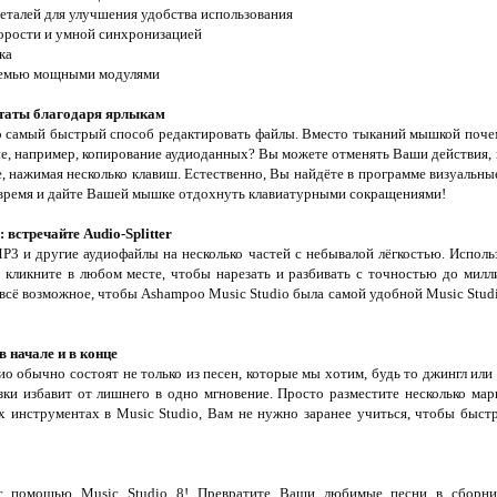
еталей для улучшения удобства использования
корости и умной синхронизацией
ка
осемью мощными модулями
ьтаты благодаря ярлыкам
о самый быстрый способ редактировать файлы. Вместо тыканий мышкой поче
ие, например, копирование аудиоданных? Вы можете отменять Ваши действия
е, нажимая несколько клавиш. Естественно, Вы найдёте в программе визуальны
 время и дайте Вашей мышке отдохнуть клавиатурными сокращениями!
 встречайте Audio-Splitter
3 и другие аудиофайлы на несколько частей с небывалой лёгкостью. Исполь
 кликните в любом месте, чтобы нарезать и разбивать с точностью до милл
всё возможное, чтобы Ashampoo Music Studio была самой удобной Music Studi
 начале и в конце
о обычно состоят не только из песен, которые мы хотим, будь то джингл или з
ки избавит от лишнего в одно мгновение. Просто разместите несколько мар
сех инструментах в Music Studio, Вам не нужно заранее учиться, чтобы быс
с помощью Music Studio 8! Превратите Ваши любимые песни в сборни