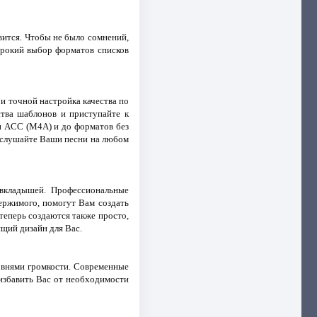
вится. Чтобы не было сомнений,
ирокий выбор форматов списков
и точной настройка качества по
тва шаблонов и приступайте к
и ACC (M4A) и до форматов без
и слушайте Ваши песни на любом
вкладышей. Профессиональные
ержимого, помогут Вам создать
 теперь создаются также просто,
ящий дизайн для Вас.
ровнями громкости. Современные
 избавить Вас от необходимости