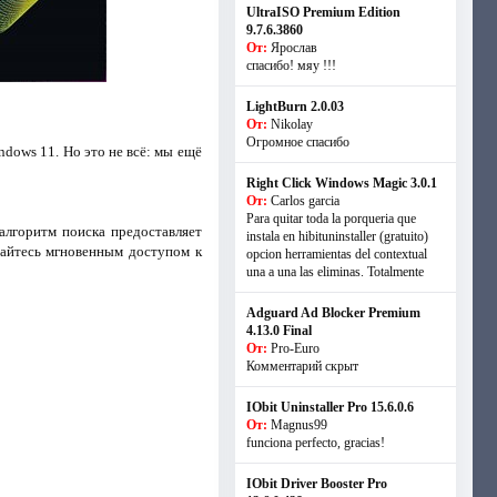
UltraISO Premium Edition
9.7.6.3860
От:
Ярослав
спасибо! мяу !!!
LightBurn 2.0.03
От:
Nikolay
Огромное спасибо
ndows 11. Но это не всё: мы ещё
Right Click Windows Magic 3.0.1
От:
Carlos garcia
Para quitar toda la porqueria que
алгоритм поиска предоставляет
instala en hibituninstaller (gratuito)
дайтесь мгновенным доступом к
opcion herramientas del contextual
una a una las eliminas. Totalmente
Adguard Ad Blocker Premium
4.13.0 Final
От:
Pro-Euro
Комментарий скрыт
IObit Uninstaller Pro 15.6.0.6
От:
Magnus99
funciona perfecto, gracias!
IObit Driver Booster Pro