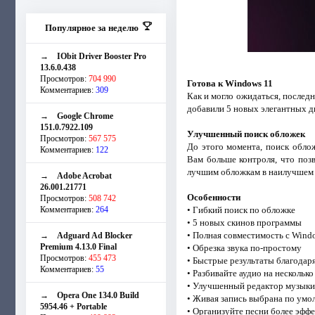
Популярное за неделю
→
IObit Driver Booster Pro
13.6.0.438
Просмотров:
704 990
Готова к Windows 11
Комментариев:
309
Как и могло ожидаться, последн
добавили 5 новых элегантных д
→
Google Chrome
151.0.7922.109
Улучшенный поиск обложек
Просмотров:
567 575
До этого момента, поиск обло
Комментариев:
122
Вам больше контроля, что поз
лучшим обложкам в наилучшем 
→
Adobe Acrobat
26.001.21771
Особенности
Просмотров:
508 742
Комментариев:
264
• Гибкий поиск по обложке
• 5 новых скинов программы
• Полная совместимость с Wind
→
Adguard Ad Blocker
Premium 4.13.0 Final
• Обрезка звука по-простому
Просмотров:
455 473
• Быстрые результаты благода
Комментариев:
55
• Разбивайте аудио на несколько
• Улучшенный редактор музыки
→
Opera One 134.0 Build
• Живая запись выбрана по ум
5954.46 + Portable
• Организуйте песни более эф