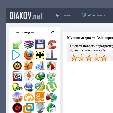
DIAKOV
.net
Программы
Библиотека
Рекомендуем
Мультимедиа
⇒
Ashampoo 
Оцените новость / программ
4,8
из 5, всего оценок -
5