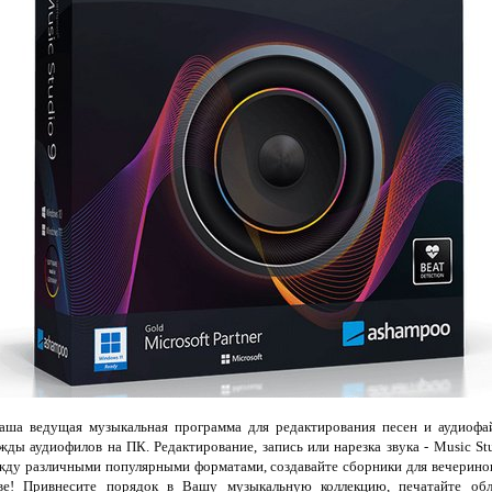
ша ведущая музыкальная программа для редактирования песен и аудиоф
ды аудиофилов на ПК. Редактирование, запись или нарезка звука - Music St
жду различными популярными форматами, создавайте сборники для вечеринок
ве! Привнесите порядок в Вашу музыкальную коллекцию, печатайте обл