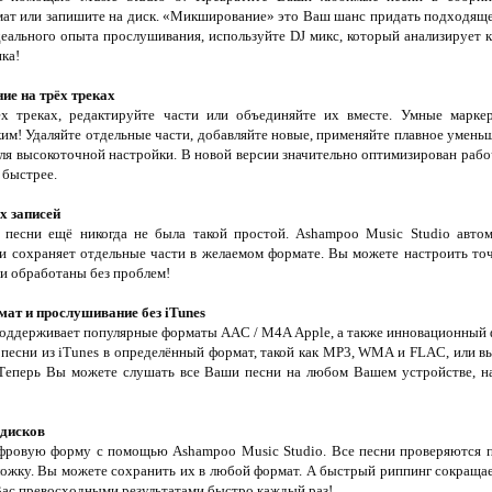
мат или запишите на диск. «Микширование» это Ваш шанс придать подходяще
деального опыта прослушивания, используйте DJ микс, который анализирует 
ка!
ие на трёх треках
х треках, редактируйте части или объединяйте их вместе. Умные марке
им! Удаляйте отдельные части, добавляйте новые, применяйте плавное уменьш
для высокоточной настройки. В новой версии значительно оптимизирован рабо
 быстрее.
х записей
 песни ещё никогда не была такой простой. Ashampoo Music Studio автом
 и сохраняет отдельные части в желаемом формате. Вы можете настроить то
ли обработаны без проблем!
ат и прослушивание без iTunes
поддерживает популярные форматы AAC / M4A Apple, а также инновационный
 песни из iTunes в определённый формат, такой как MP3, WMA и FLAC, или в
Теперь Вы можете слушать все Ваши песни на любом Вашем устройстве, на
 дисков
ровую форму с помощью Ashampoo Music Studio. Все песни проверяются по
ожку. Вы можете сохранить их в любой формат. А быстрый риппинг сокращае
Вас превосходными результатами быстро каждый раз!