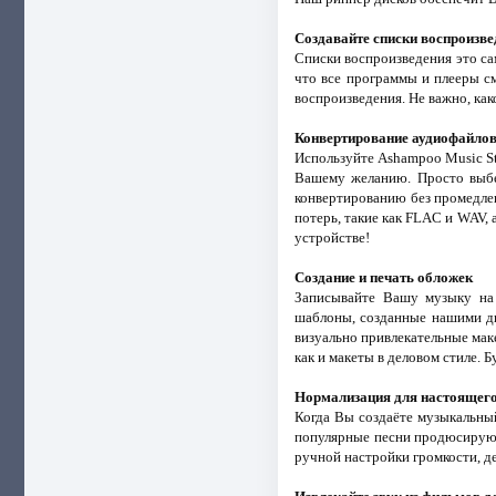
Создавайте списки воспроизв
Списки воспроизведения это са
что все программы и плееры с
воспроизведения. Не важно, как
Конвертирование аудиофайло
Используйте Ashampoo Music St
Вашему желанию. Просто выбе
конвертированию без промедле
потерь, такие как FLAC и WAV,
устройстве!
Создание и печать обложек
Записывайте Вашу музыку на
шаблоны, созданные нашими ди
визуально привлекательные маке
как и макеты в деловом стиле. 
Нормализация для настоящего
Когда Вы создаёте музыкальный
популярные песни продюсируютс
ручной настройки громкости, д