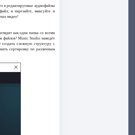
део в редактируемые аудиофайлы
айл, и нарезайте, миксуйте и
ных видео!
глядит как одна папка со всеми
и файлов? Music Studio наведёт
т создать сложную структуру с
нить сортировку по различным