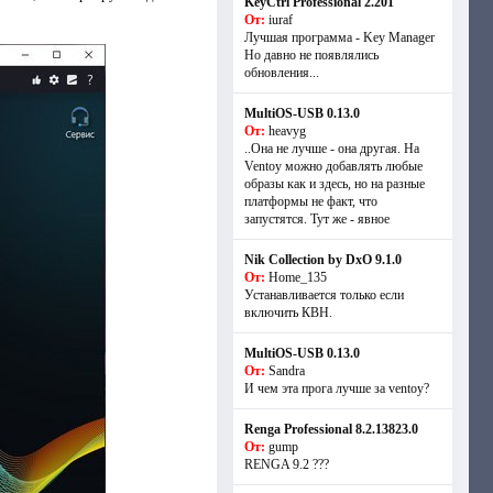
KeyCtrl Professional 2.201
От:
iuraf
Лучшая программа - Key Manager
Но давно не появлялись
обновления...
MultiOS-USB 0.13.0
От:
heavyg
..Она не лучше - она другая. На
Ventoy можно добавлять любые
образы как и здесь, но на разные
платформы не факт, что
запустятся. Тут же - явное
Nik Collection by DxO 9.1.0
От:
Home_135
Устанавливается только если
включить КВН.
MultiOS-USB 0.13.0
От:
Sandra
И чем эта прога лучше за ventoy?
Renga Professional 8.2.13823.0
От:
gump
RENGA 9.2 ???