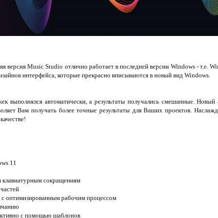
яя версия Music Studio отлично работает в последней версии Windows - т.е. Wi
изайнов интерфейса, которые прекрасно вписываются в новый вид Windows.
жек выполнялся автоматически, а результаты получались смешанные. Новый 
воляет Вам получать более точные результаты для Ваших проектов. Наслаж
качестве!
ows 11
ря клавиатурным сокращениям
 частей
 с оптимизированным рабочим процессом
олчанию
фективно с помощью шаблонов