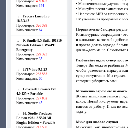
Просмотров:
409 893
• Многочисленные улучшения д
Комментариев:
124
• Миксуйте песни с анализом с
• Нарезайте MP3 за мгновение о
→
Process Lasso Pro
• Музыкальная программа с в
18.2.3.42
Просмотров:
326 399
Поразительно быстрые резул
Комментариев:
64
Клавиатурные сокращения - эт
и выполнить какое-либо действ
→
R-Studio 9.5 Build 191810
и просто делать гораздо больш
Network Edition + WinPE +
Emergency
для каждого меню. Сэкономьте
Просмотров:
299 323
Комментариев:
35
Разбивайте аудио супер просто:
Теперь Вы можете разбивать MP
→
IPTV Pro 9.1.23
чтобы разместить маркеры или
Просмотров:
265 555
супер интуитивно. Мы сделали 
Комментариев:
65
сегодня и убедитесь сами!
→
Goversoft Privazer Pro
Мгновенно отрезайте немного в
4.0.125 + Portable
Живые записи или записи с ради
Просмотров:
227 862
конце. Новый инструмент нарез
Комментариев:
45
взяться за работу. И как во в
задачу.
→
FL Studio Producer
Edition v26.1.3.5570 All
Микс для любого случая
Plugins Edition + Portable
Миксуйте как профессионал 
Просмотров:
213 586