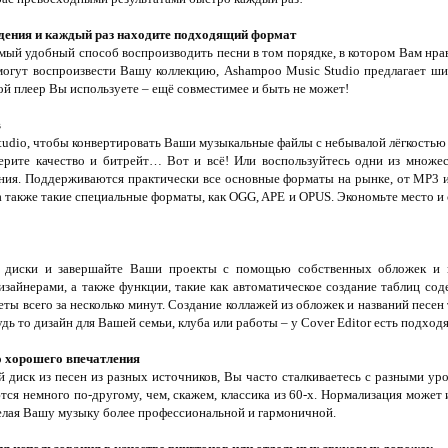
едения и каждый раз находите подходящий формат
мый удобный способ воспроизводить песни в том порядке, в котором Вам нра
могут воспроизвести Вашу коллекцию, Ashampoo Music Studio предлагает ш
ой плеер Вы используете – ещё совместимее и быть не может!
в
udio, чтобы конвертировать Ваши музыкальные файлы с небывалой лёгкостью 
рите качество и битрейт… Вот и всё! Или воспользуйтесь одни из множес
ния. Поддерживаются практически все основные форматы на рынке, от MP3 
 а также такие специальные форматы, как OGG, APE и OPUS. Экономьте место 
 диски и завершайте Ваши проекты с помощью собственных обложек и 
зайнерами, а также функции, такие как автоматическое создание таблиц сод
ты всего за несколько минут. Создание коллажей из обложек и названий песен
Будь то дизайн для Вашей семьи, клуба или работы – у Cover Editor есть подход
 хорошего впечатления
 диск из песен из разных источников, Вы часто сталкиваетесь с разными у
я немного по-другому, чем, скажем, классика из 60-х. Нормализация может
елая Вашу музыку более профессиональной и гармоничной.