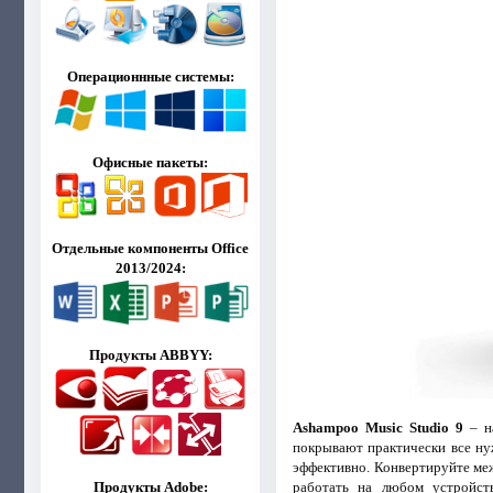
Операционнные системы:
Офисные пакеты:
Отдельные компоненты Office
2013/2024:
Продукты ABBYY:
Ashampoo Music Studio 9
– на
покрывают практически все нуж
эффективно. Конвертируйте ме
работать на любом устройст
Продукты Adobe: