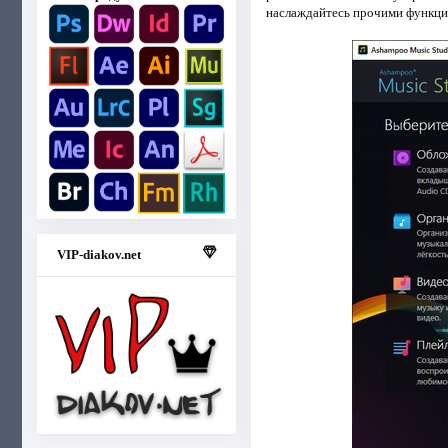
наслаждайтесь прочими функция
VIP-diakov.net