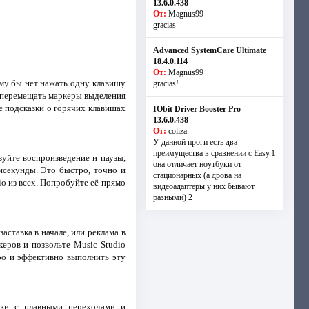
13.6.0.438
От:
Magnus99
gracias
Advanced SystemCare Ultimate
18.4.0.114
От:
Magnus99
му бы нет нажать одну клавишу
gracias!
, перемещать маркеры выделения
е подсказки о горячих клавишах
IObit Driver Booster Pro
13.6.0.438
От:
coliza
У данной проги есть два
преимущества в сравнении с Easy.1
зуйте воспроизведение и паузы,
она отличает ноутбуки от
исекунды. Это быстро, точно и
стационарных (а дрова на
o из всех. Попробуйте её прямо
видеоадаптеры у них бывают
разными) 2
аставка в начале, или реклама в
керов и позвольте Music Studio
тро и эффективно выполнить эту
ки с плавными переходами и