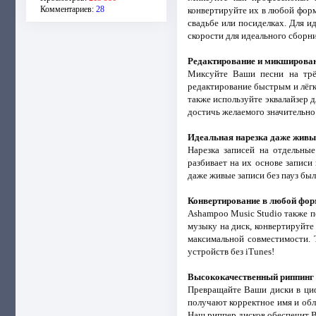
Комментариев:
28
конвертируйте их в любой фор
свадьбе или посиделках. Для и
скорости для идеального сборни
Редактирование и микширован
Миксуйте Ваши песни на трё
редактирование быстрым и лёгк
также используйте эквалайзер 
достичь желаемого значительно
Идеальная нарезка даже живы
Нарезка записей на отдельные
разбивает на их основе записи
даже живые записи без пауз бы
Конвертирование в любой форм
Ashampoo Music Studio также 
музыку на диск, конвертируйте
максимальной совместимости. 
устройств без iTunes!
Высококачественный риппинг
Превращайте Ваши диски в циф
получают корректное имя и обл
Наш риппер дисков обеспечит 