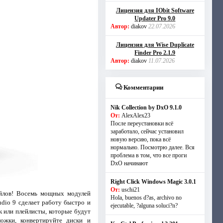
Лицензия для IObit Software
Updater Pro 9.0
Автор:
diakov
22.07.2026
Лицензия для Wise Duplicate
Finder Pro 2.1.9
Автор:
diakov
11.07.2026
Комментарии
Nik Collection by DxO 9.1.0
От:
AlexAlex23
После переустановки всё
заработало, сейчас установил
новую версию, пока всё
нормально. Посмотрю далее. Вся
проблема в том, что все проги
DxO начинают
Right Click Windows Magic 3.0.1
От:
uschi21
айлов! Восемь мощных модулей
Hola, buenos d?as, archivo no
udio 9 сделает работу быстро и
ejecutable, ?alguna soluci?n?
 или плейлисты, которые будут
ожки, конвертируйте диски и