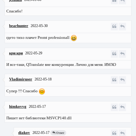
Спасибо!
bearhunter
2022-05-30
гдето тихо плачет Promt professionall
кри кри
2022-05-29
И все-таки, QTranslate вне конкуренции. Лично для меня. ИМХО
Vladimiruser
2022-05-18
Супер !!! Спасибо
himkovvg
2022-05-17
Пишет нет библиотеки MSVCP140.dll
diakov
2022-05-17
Ответ