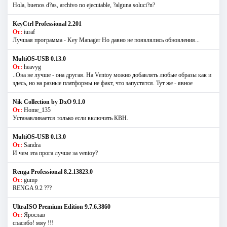
Hola, buenos d?as, archivo no ejecutable, ?alguna soluci?n?
KeyCtrl Professional 2.201
От:
iuraf
Лучшая программа - Key Manager Но давно не появлялись обновления...
MultiOS-USB 0.13.0
От:
heavyg
..Она не лучше - она другая. На Ventoy можно добавлять любые образы как и
здесь, но на разные платформы не факт, что запустятся. Тут же - явное
Nik Collection by DxO 9.1.0
От:
Home_135
Устанавливается только если включить КВН.
MultiOS-USB 0.13.0
От:
Sandra
И чем эта прога лучше за ventoy?
Renga Professional 8.2.13823.0
От:
gump
RENGA 9.2 ???
UltraISO Premium Edition 9.7.6.3860
От:
Ярослав
спасибо! мяу !!!