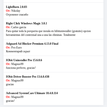
LightBurn 2.0.03
От:
Nikolay
Огромное спасибо
Right Click Windows Magic 3.0.1
От:
Carlos garcia
Para quitar toda la porqueria que instala en hibituninstaller (gratuito) opcion
herramientas del contextual una a una las eliminas. Totalmente
Adguard Ad Blocker Premium 4.13.0 Final
От:
Pro-Euro
Комментарий скрыт
IObit Uninstaller Pro 15.6.0.6
От:
Magnus99
funciona perfecto, gracias!
IObit Driver Booster Pro 13.6.0.438
От:
Magnus99
gracias
Advanced SystemCare Ultimate 18.4.0.114
От:
Magnus99
gracias!