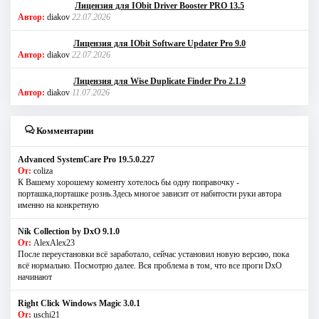
Лицензия для IObit Driver Booster PRO 13.5
Автор:
diakov
22.07.2026
Лицензия для IObit Software Updater Pro 9.0
Автор:
diakov
22.07.2026
Лицензия для Wise Duplicate Finder Pro 2.1.9
Автор:
diakov
11.07.2026
Комментарии
Advanced SystemCare Pro 19.5.0.227
От:
coliza
К Вашему хорошему коменту хотелось бы одну поправочку -
порташка,порташке рознь.Здесь многое зависит от набитости руки автора
именно на конкретную
Nik Collection by DxO 9.1.0
От:
AlexAlex23
После переустановки всё заработало, сейчас установил новую версию, пока
всё нормально. Посмотрю далее. Вся проблема в том, что все проги DxO
начинают
Right Click Windows Magic 3.0.1
От:
uschi21