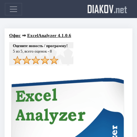
DIAKOV
.net
Офис
⇒
ExcelAnalyzer 4.1.0.6
Оцените новость / программу!
5
из 5, всего оценок -
8