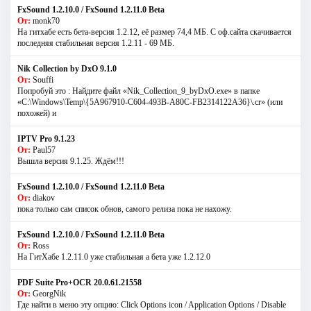
FxSound 1.2.10.0 / FxSound 1.2.11.0 Beta
От:
monk70
На гитхабе есть бета-версия 1.2.12, её размер 74,4 МБ. С оф.сайта скачивается
последняя стабильная версия 1.2.11 - 69 МБ.
Nik Collection by DxO 9.1.0
От:
Souffi
Попробуй это : Найдите файл «Nik_Collection_9_byDxO.exe» в папке
«C:\Windows\Temp\{5A967910-C604-493B-A80C-FB2314122A36}\.cr» (или
похожей) и
IPTV Pro 9.1.23
От:
Paul57
Вышла версия 9.1.25. Ждём!!!
FxSound 1.2.10.0 / FxSound 1.2.11.0 Beta
От:
diakov
пока только сам список обнов, самого релиза пока не нахожу.
FxSound 1.2.10.0 / FxSound 1.2.11.0 Beta
От:
Ross
На ГитХабе 1.2.11.0 уже стабильная а бета уже 1.2.12.0
PDF Suite Pro+OCR 20.0.61.21558
От:
GeorgNik
Где найти в меню эту опцию: Click Options icon / Application Options / Disable