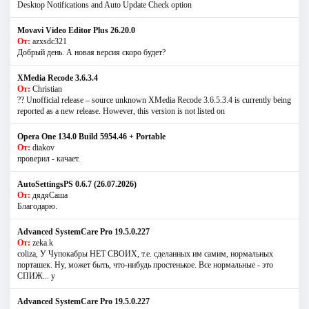
Desktop Notifications and Auto Update Check option
Movavi Video Editor Plus 26.20.0
От:
azxsdc321
Добрый день. А новая версия скоро будет?
XMedia Recode 3.6.3.4
От:
Christian
?? Unofficial release – source unknown XMedia Recode 3.6.5.3.4 is currently being
reported as a new release. However, this version is not listed on
Opera One 134.0 Build 5954.46 + Portable
От:
diakov
проверил - качает.
AutoSettingsPS 0.6.7 (26.07.2026)
От:
дядяСаша
Благодарю.
Advanced SystemCare Pro 19.5.0.227
От:
zeka.k
coliza, У Чупокабры НЕТ СВОИХ, т.е. сделанных им самим, нормальных
порташек. Ну, может быть, что-нибудь простенькое. Все нормальные - это
СПИЖ... у
Advanced SystemCare Pro 19.5.0.227