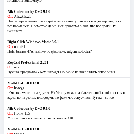
именно на конкретную
Nik Collection by DxO 9.1.0
От:
AlexAlex23
После переустановки всё заработало, сейчас установил новую версию, пока
всё нормально. Посмотрю далее. Вся проблема в том, что все проги DxO
начинают
Right Click Windows Magic 3.0.1
От:
uschi21
Hola, buenos d?as, archivo no ejecutable, ?alguna soluci?n?
KeyCtrl Professional 2.201
От:
iuraf
Лучшая программа - Key Manager Но давно не появлялись обновления...
MultiOS-USB 0.13.0
От:
heavyg
..Она не лучше - она другая. На Ventoy можно добавлять любые образы как и
здесь, но на разные платформы не факт, что запустятся. Тут же - явное
Nik Collection by DxO 9.1.0
От:
Home_135
Устанавливается только если включить КВН.
MultiOS-USB 0.13.0
От:
Sandra