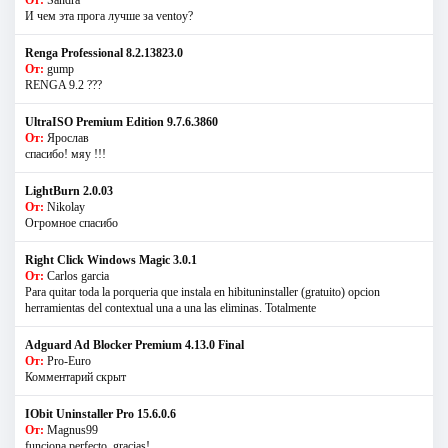
И чем эта прога лучше за ventoy?
Renga Professional 8.2.13823.0
От:
gump
RENGA 9.2 ???
UltraISO Premium Edition 9.7.6.3860
От:
Ярослав
спасибо! мяу !!!
LightBurn 2.0.03
От:
Nikolay
Огромное спасибо
Right Click Windows Magic 3.0.1
От:
Carlos garcia
Para quitar toda la porqueria que instala en hibituninstaller (gratuito) opcion
herramientas del contextual una a una las eliminas. Totalmente
Adguard Ad Blocker Premium 4.13.0 Final
От:
Pro-Euro
Комментарий скрыт
IObit Uninstaller Pro 15.6.0.6
От:
Magnus99
funciona perfecto, gracias!