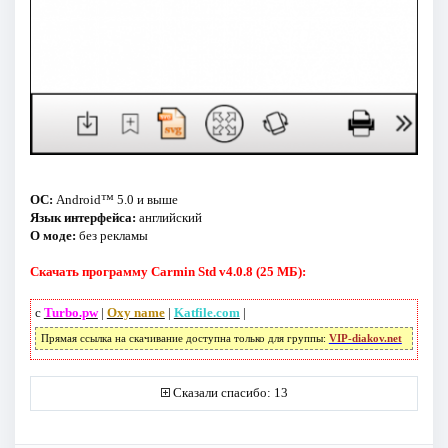
ОС:
Android™ 5.0 и выше
Язык интерфейса:
английский
О моде:
без рекламы
Скачать программу Carmin Std v4.0.8 (25 МБ):
с
Turbo.pw
|
Oxy name
|
Katfile.com
|
Прямая ссылка на скачивание доступна только для группы:
VIP-diakov.net
Сказали спасибо: 13