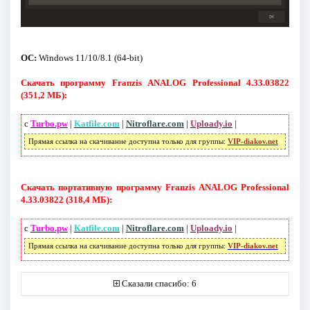
ОС:
Windows 11/10/8.1 (64-bit)
Скачать программу Franzis ANALOG Professional 4.33.03822
(351,2 МБ):
с
Turbo.pw
|
Katfile.com
|
Nitroflare.com
|
Uploady.io
|
Прямая ссылка на скачивание доступна только для группы:
VIP-diakov.net
Скачать портативную программу Franzis ANALOG Professional
4.33.03822 (318,4 МБ):
с
Turbo.pw
|
Katfile.com
|
Nitroflare.com
|
Uploady.io
|
Прямая ссылка на скачивание доступна только для группы:
VIP-diakov.net
Сказали спасибо: 6