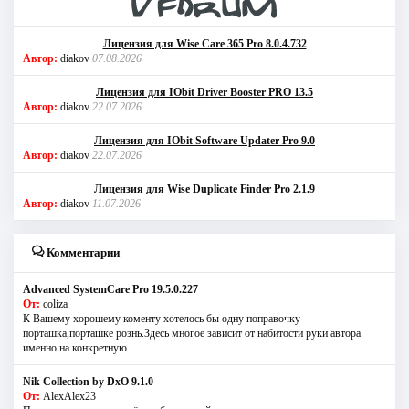
Лицензия для Wise Care 365 Pro 8.0.4.732
Автор:
diakov
07.08.2026
Лицензия для IObit Driver Booster PRO 13.5
Автор:
diakov
22.07.2026
Лицензия для IObit Software Updater Pro 9.0
Автор:
diakov
22.07.2026
Лицензия для Wise Duplicate Finder Pro 2.1.9
Автор:
diakov
11.07.2026
Комментарии
Advanced SystemCare Pro 19.5.0.227
От:
coliza
К Вашему хорошему коменту хотелось бы одну поправочку -
порташка,порташке рознь.Здесь многое зависит от набитости руки автора
именно на конкретную
Nik Collection by DxO 9.1.0
От:
AlexAlex23