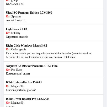
RENGA 9.2 ???
UltraISO Premium Edition 9.7.6.3860
От:
Ярослав
спасибо! мяу !!!
LightBurn 2.0.03
От:
Nikolay
Огромное спасибо
Right Click Windows Magic 3.0.1
От:
Carlos garcia
Para quitar toda la porqueria que instala en hibituninstaller (gratuito) opcion
herramientas del contextual una a una las eliminas. Totalmente
Adguard Ad Blocker Premium 4.13.0 Final
От:
Pro-Euro
Комментарий скрыт
IObit Uninstaller Pro 15.6.0.6
От:
Magnus99
funciona perfecto, gracias!
IObit Driver Booster Pro 13.6.0.438
От:
Magnus99
gracias