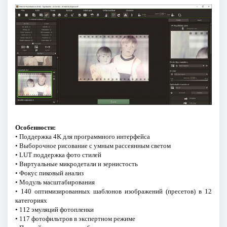
Особенности:
• Поддержка 4K для программного интерфейса
• Выборочное рисование с умным рассеянным светом
• LUT поддержка фото стилей
• Виртуальные микродетали и зернистость
• Фокус пиковый анализ
• Модуль масштабирования
• 140 оптимизированных шаблонов изображений (пресетов) в 12
категориях
• 112 эмуляций фотопленки
• 117 фотофильтров в экспертном режиме