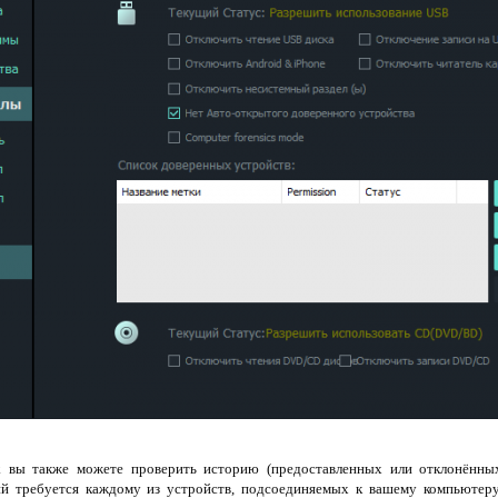
вы также можете проверить историю (предоставленных или отклонённых
ий требуется каждому из устройств, подсоединяемых к вашему компьютеру