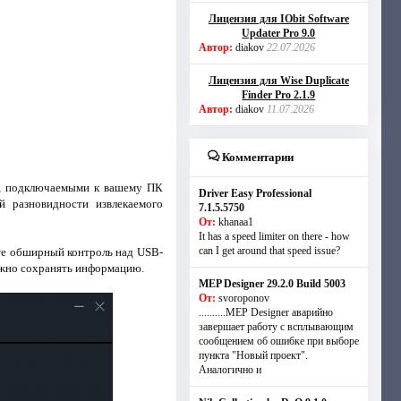
Лицензия для IObit Software
Updater Pro 9.0
Автор:
diakov
22.07.2026
Лицензия для Wise Duplicate
Finder Pro 2.1.9
Автор:
diakov
11.07.2026
Комментарии
и, подключаемыми к вашему ПК
Driver Easy Professional
й разновидности извлекаемого
7.1.5.5750
От:
khanaa1
It has a speed limiter on there - how
can I get around that speed issue?
ете обширный контроль над USB-
ожно сохранять информацию.
MEP Designer 29.2.0 Build 5003
От:
svoroponov
..........MEP Designer аварийно
завершает работу с всплывающим
сообщением об ошибке при выборе
пункта "Новый проект".
Аналогично и