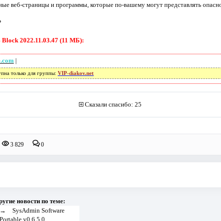
ьные веб-страницы и программы, которые по-вашему могут представлять опасно
P
Block 2022.11.03.47 (11 МБ):
e.com
|
упна только для группы:
VIP-diakov.net
Сказали спасибо: 25
3 829
0
ругие новости по теме:
→
SysAdmin Software
Portable v0.6.5.0