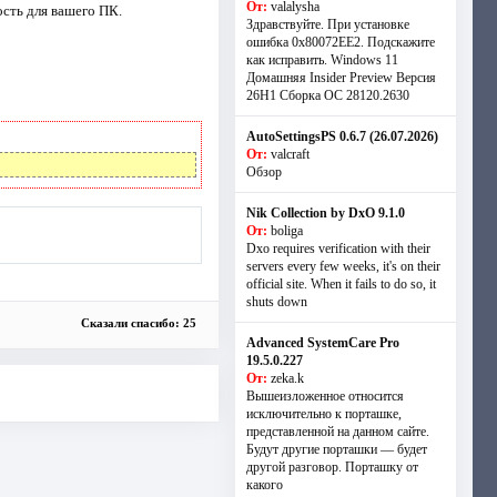
От:
valalysha
сть для вашего ПК.
Здравствуйте. При установке
ошибка 0х80072EE2. Подскажите
как исправить. Windows 11
Домашняя Insider Preview Версия
26H1 Сборка ОС 28120.2630
AutoSettingsPS 0.6.7 (26.07.2026)
От:
valcraft
Обзор
Nik Collection by DxO 9.1.0
От:
boliga
Dxo requires verification with their
servers every few weeks, it's on their
official site. When it fails to do so, it
shuts down
Сказали спасибо: 25
Advanced SystemCare Pro
19.5.0.227
От:
zeka.k
Вышеизложенное относится
исключительно к порташке,
представленной на данном сайте.
Будут другие порташки — будет
другой разговор. Порташку от
какого