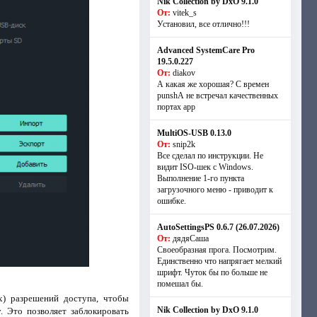
Nik Collection by DxO 9.1.0
От:
vitek_s
Установил, все отлично!!!
Advanced SystemCare Pro
19.5.0.227
От:
diakov
А какая же хорошая? С времен
punshА не встречал качественных
портах app
MultiOS-USB 0.13.0
От:
snip2k
Все сделал по инструкции. Не
видит ISO-шек с Windows.
Выполнение 1-го пункта
загрузочного меню - приводит к
ошибке.
AutoSettingsPS 0.6.7 (26.07.2026)
От:
дядяСаша
Своеобразная прога. Посмотрим.
Единственно что напрягает мелкий
шрифт. Чуток бы по больше не
помешал бы.
) разрешений доступа, чтобы
Nik Collection by DxO 9.1.0
. Это позволяет заблокировать