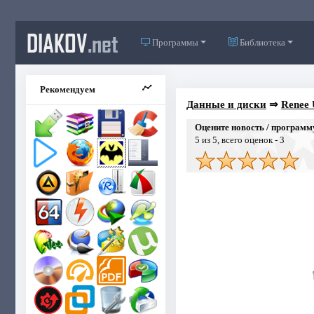
DIAKOV
.net
Программы
Библиотека
Рекомендуем
Данные и диски
⇒
Renee 
Оцените новость / программ
5
из 5, всего оценок -
3