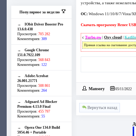
устройства, а также нежелател
Популярное за неделю
ОС:
Windows 11/10/8/7/Vista/X
→
IObit Driver Booster Pro
Скачать программу Renee USB 
13.6.0.438
Просмотров:
705 282
с
Turbo.pw
|
Oxy cloud
|
Katfil
Комментариев:
309
Прямая ссылка на скачивание дост
→
Google Chrome
151.0.7922.109
Просмотров:
568 843
Комментариев:
122
→
Adobe Acrobat
26.001.21771
Просмотров:
508 861
Mansory
05/11/2022
Комментариев:
264
→
Adguard Ad Blocker
Premium 4.13.0 Final
Вернуться назад
Просмотров:
455 797
Комментариев:
55
Д
→
Opera One 134.0 Build
5954.46 + Portable