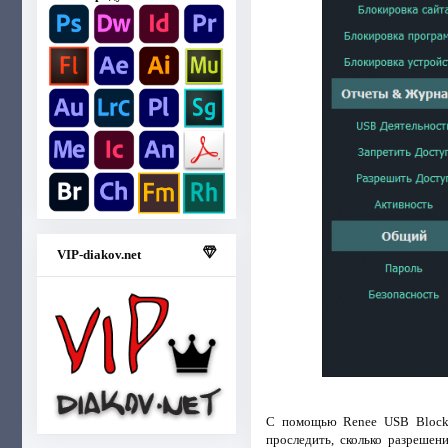
VIP-diakov.net
С помощью Renee USB Block 
проследить, сколько разрешен