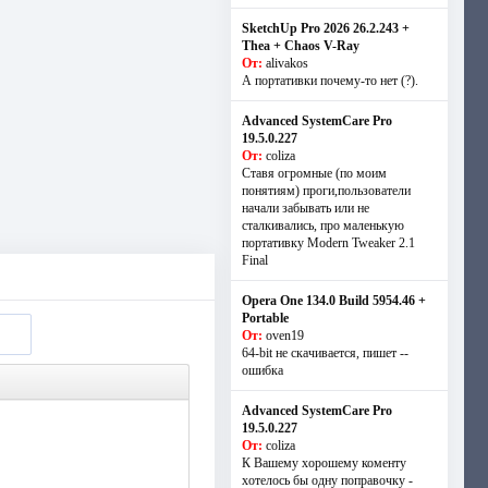
SketchUp Pro 2026 26.2.243 +
Thea + Chaos V-Ray
От:
alivakos
А портативки почему-то нет (?).
Advanced SystemCare Pro
19.5.0.227
От:
coliza
Ставя огромные (по моим
понятиям) проги,пользователи
начали забывать или не
сталкивались, про маленькую
портативку Modern Tweaker 2.1
Final
Opera One 134.0 Build 5954.46 +
Portable
От:
oven19
64-bit не скачивается, пишет --
ошибка
Advanced SystemCare Pro
19.5.0.227
От:
coliza
К Вашему хорошему коменту
хотелось бы одну поправочку -