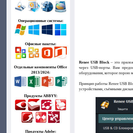
Операционнные системы:
Офисные пакеты:
Renee USB Block
– это прилож
Отдельные компоненты Office
через USB-порты. Вам предос
2013/2024:
оборудования, которое порою м
Принцип работы Renee USB Bloc
устройствами, съёмными диска
Продукты ABBYY:
Продукты Adobe: