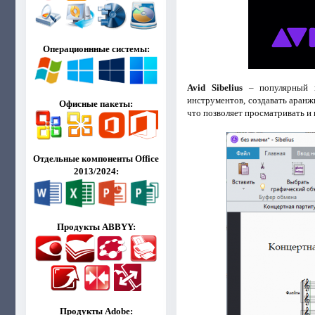
Операционнные системы:
Avid Sibelius
– популярный н
инструментов, создавать аранж
Офисные пакеты:
что позволяет просматривать и
Отдельные компоненты Office
2013/2024:
Продукты ABBYY:
Продукты Adobe: