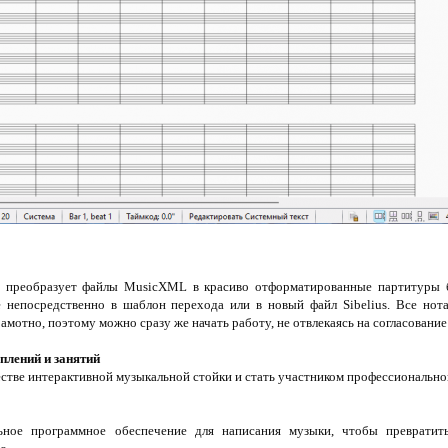
 преобразует файлы MusicXML в красиво отформатированные партитуры б
епосредственно в шаблон перехода или в новый файл Sibelius. Все нотац
амотно, поэтому можно сразу же начать работу, не отвлекаясь на согласовани
плений и занятий
естве интерактивной музыкальной стойки и стать участником профессионально
льное программное обеспечение для написания музыки, чтобы преврати