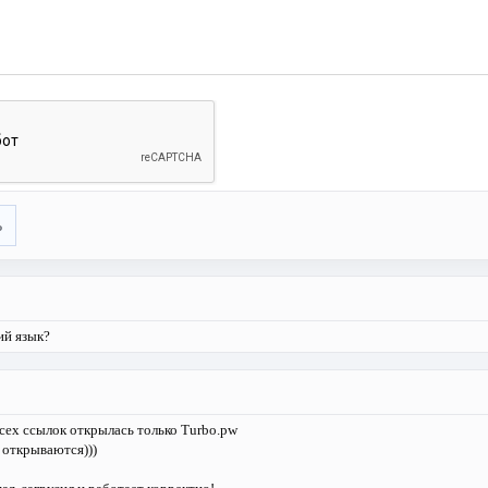
ь
ий язык?
всех ссылок открылась только Turbo.pw
 открываются)))