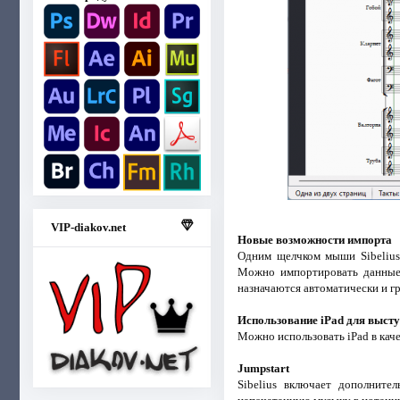
VIP-diakov.net
Новые возможности импорта
Одним щелчком мыши Sibelius
Можно импортировать данные н
назначаются автоматически и гр
Использование iPad для высту
Можно использовать iPad в кач
Jumpstart
Sibelius включает дополните