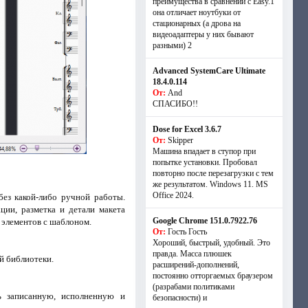
преимущества в сравнении с Easy.1
она отличает ноутбуки от
стационарных (а дрова на
видеоадаптеры у них бывают
разными) 2
Advanced SystemCare Ultimate
18.4.0.114
От:
And
СПАСИБО!!
Dose for Excel 3.6.7
От:
Skipper
Машина впадает в ступор при
попытке установки. Пробовал
повторно после перезагрузки с тем
же результатом. Windows 11. MS
Offiсe 2024.
ез какой-либо ручной работы.
ии, разметка и детали макета
Google Chrome 151.0.7922.76
е элементов с шаблоном.
От:
Гость Гость
Хороший, быстрый, удобный. Это
правда. Масса плюшек
й библиотеки.
расширений-дополнений,
постоянно отторгаемых браузером
(разрабами политиками
ть записанную, исполненную и
безопасности) и