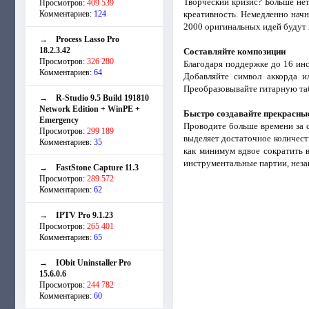
Творческий кризис? Больше не
Просмотров:
409 539
Комментариев:
124
креативность. Немедленно нач
2000 оригинальных идей будут 
→
Process Lasso Pro
18.2.3.42
Составляйте композиции
Просмотров:
326 280
Благодаря поддержке до 16 инс
Комментариев:
64
Добавляйте символ аккорда и
Преобразовывайте гитарную табу
→
R-Studio 9.5 Build 191810
Network Edition + WinPE +
Быстро создавайте прекрасны
Emergency
Проводите больше времени за 
Просмотров:
299 189
выделяет достаточное количеств
Комментариев:
35
как минимум вдвое сократить 
инструментальные партии, незав
→
FastStone Capture 11.3
Просмотров:
289 572
Комментариев:
62
→
IPTV Pro 9.1.23
Просмотров:
265 401
Комментариев:
65
→
IObit Uninstaller Pro
15.6.0.6
Просмотров:
244 782
Комментариев:
60