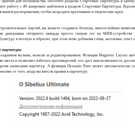
т причин для беспокойства. Посетите разделы Стартовые Партитуры и Центр
ните работу с 40 жанровых шаблонов в разделе Стартовые Партитуры. Вдохно
в вашем распоряжении, чтобы возродить креативные и творческие идеи.
трументальных партий, вы можете создавать богатые, многослойные композиц
ли диаграммы гитарного аккорда просто сыграв его на MIDI-устройстве 
латуру в нотную и обратно, при этом легко добавляя слова, заголовки, текст и
е партитуры
созданием музыки, нежели за редактированием. Функция Magnetic Layout авт
о места и позволяет избегать противоречий, что даст вам возможность достиг
время написания партитур. А функция Dynamic Parts может автоматически со
исимо от того, когда вы внесли правки в партитуру.