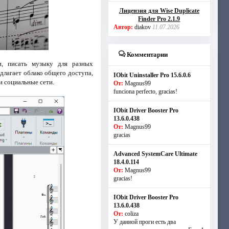
Лицензия для Wise Duplicate
Finder Pro 2.1.9
Автор:
diakov
11.07.2026
Комментарии
и, писать музыку для разных
длагает облако общего доступа,
IObit Uninstaller Pro 15.6.0.6
и социальные сети.
От:
Magnus99
funciona perfecto, gracias!
IObit Driver Booster Pro
13.6.0.438
От:
Magnus99
gracias
Advanced SystemCare Ultimate
18.4.0.114
От:
Magnus99
gracias!
IObit Driver Booster Pro
13.6.0.438
От:
coliza
У данной проги есть два