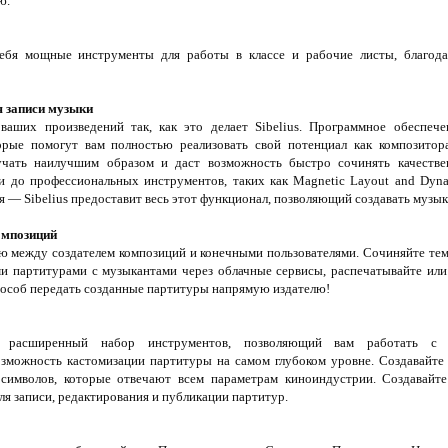
ю.
себя мощные инструменты для работы в классе и рабочие листы, благода
я записи музыки
ваших произведений так, как это делает Sibelius. Программное обеспече
орые помогут вам полностью реализовать свой потенциал как композитора
учать наилучшим образом и даст возможность быстро сочинять качеств
 и до профессиональных инструментов, таких как Magnetic Layout and Dynam
я — Sibelius предоставит весь этот функционал, позволяющий создавать музык
омпозиций
ю между создателем композиций и конечными пользователями. Сочиняйте темы
ими партитурами с музыкантами через облачные сервисы, распечатывайте ил
пособ передать созданные партитуры напрямую издателю!
ает расширенный набор инструментов, позволяющий вам работать с 
зможность кастомизации партитуры на самом глубоком уровне. Создавайте
имволов, которые отвечают всем параметрам киноиндустрии. Создавайте
 записи, редактирования и публикации партитур.