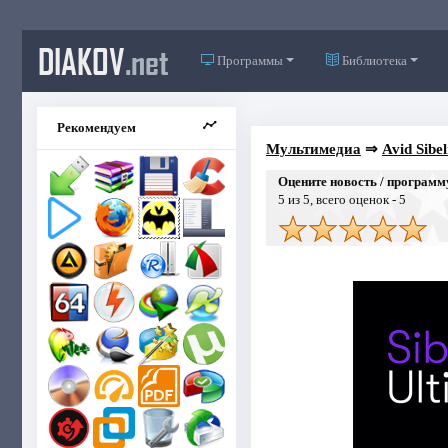
DIAKOV
.net
Программы
Библиотека
Рекомендуем
Мультимедиа
⇒
Avid Sibe
Оцените новость / программ
5
из 5, всего оценок -
5