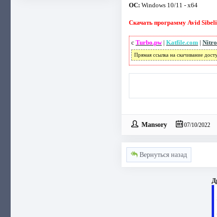
ОС:
Windows 10/11 - x64
Скачать программу Avid Sibeliu
с
Turbo.pw
|
Katfile.com
|
Nitro
Прямая ссылка на скачивание дост
Mansory
07/10/2022
Вернуться назад
Д