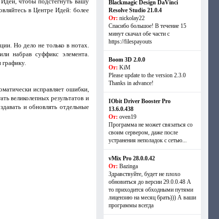
 Идей, чтобы подстегнуть вашу
Blackmagic Design DaVinci
вляйтесь в Центре Идей: более
Resolve Studio 21.0.4
От:
nickolay22
Спасибо большое! В течение 15
минут скачал обе части с
https://filespayouts
ии. Но дело не только в нотах.
или набрав суффикс элемента.
Boom 3D 2.0.0
 графику.
От:
KiM
Please update to the version 2.3.0
Thanks in advance!
оматически исправляет ошибки,
ать великолепных результатов и
IObit Driver Booster Pro
здавать и обновлять отдельные
13.6.0.438
От:
oven19
Программа не может связаться со
своим сервером, даже после
устранения неполадок с сетью...
vMix Pro 28.0.0.42
От:
Bazinga
Здравствуйте, будет не плохо
обновиться до версии 29.0.0.48 А
то приходится обходными путями
лицензию на месяц брать))) А ваши
программы всегда