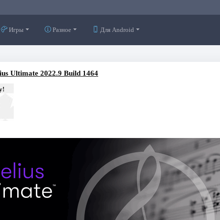
Игры
Разное
Для Android
lius Ultimate 2022.9 Build 1464
у!