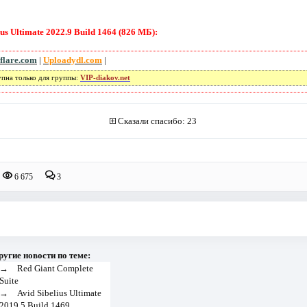
s Ultimate 2022.9 Build 1464 (826 МБ):
flare.com
|
Uploadydl.com
|
упна только для группы:
VIP-diakov.net
Сказали спасибо: 23
6 675
3
ругие новости по теме:
→
Red Giant Complete
Suite
→
Avid Sibelius Ultimate
2019.5 Build 1469