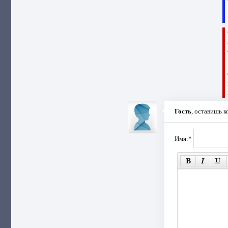
Гость
, оставишь 
Имя:
*