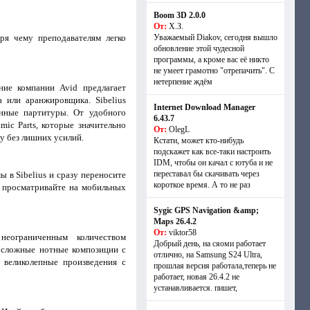
Boom 3D 2.0.0
От:
Х.З.
ря чему преподавателям легко
Уважаемый Diakov, сегодня вышло
обновление этой чудесной
программы, а кроме вас её никто
не умеет грамотно "отрепачить". С
нетерпение ждём
ние компании Avid предлагает
 или аранжировщика. Sibelius
Internet Download Manager
енные партитуры. От удобного
6.43.7
ic Parts, которые значительно
От:
OlegL
у без лишних усилий.
Кстати, может кто-нибудь
подскажет как все-таки настроить
IDM, чтобы он качал с ютуба и не
переставал бы скачивать через
 в Sibelius и сразу переносите
короткое время. А то не раз
и просматривайте на мобильных
Sygic GPS Navigation &amp;
Maps 26.4.2
От:
viktor58
неограниченным количеством
Добрый день, на сяоми работает
 сложные нотные композиции с
отлично, на Samsung S24 Ultra,
 великолепные произведения с
прошлая версия работала,теперь не
работает, новая 26.4.2 не
устанавливается. пишет,