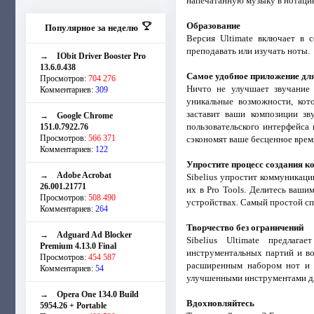
напечатанную музыку в нотаци
Образование
Популярное за неделю
Версия Ultimate включает в 
преподавать или изучать ноты.
→
IObit Driver Booster Pro
13.6.0.438
Самое удобное приложение дл
Просмотров:
704 276
Ничто не улучшает звучание 
Комментариев:
309
уникальные возможности, кот
заставит ваши композиции зв
→
Google Chrome
пользовательского интерфейса
151.0.7922.76
Просмотров:
566 371
сэкономят ваше бесценное врем
Комментариев:
122
Упростите процесс создания к
→
Adobe Acrobat
Sibelius упростит коммуникаци
26.001.21771
их в Pro Tools. Делитесь ваш
Просмотров:
508 490
устройствах. Самый простой с
Комментариев:
264
Творчество без ограничений
→
Adguard Ad Blocker
Sibelius Ultimate предлаг
Premium 4.13.0 Final
инструментальных партий и во
Просмотров:
454 587
расширенным набором нот и с
Комментариев:
54
улучшенными инструментами для
→
Opera One 134.0 Build
Вдохновляйтесь
5954.26 + Portable