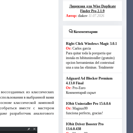
Лицензия для Wise Duplicate
Finder Pro 2.1.9
Автор:
diakov
11.07.2026
Комментарии
Right Click Windows Magic 3.0.1
От:
Carlos garcia
Para quitar toda la porqueria que
instala en hibituninstaller (gratuito)
opcion herramientas del contextual
una a una las eliminas. Totalmente
Adguard Ad Blocker Premium
4.13.0 Final
От:
Pro-Euro
 воссозданных из классических
Комментарий скрыт
использования в выбранной вами
основе классической ламповой
IObit Uninstaller Pro 15.6.0.6
собраться вместе с мастером
От:
Magnus99
даже разработчик аналогового
funciona perfecto, gracias!
IObit Driver Booster Pro
13.6.0.438