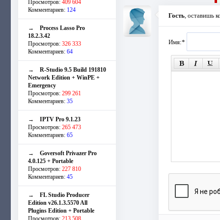
Просмотров:
409 604
Комментариев:
124
Гость
, оставишь 
→
Process Lasso Pro
18.2.3.42
Имя:
*
Просмотров:
326 333
Комментариев:
64
→
R-Studio 9.5 Build 191810
Network Edition + WinPE +
Emergency
Просмотров:
299 261
Комментариев:
35
→
IPTV Pro 9.1.23
Просмотров:
265 473
Комментариев:
65
→
Goversoft Privazer Pro
4.0.125 + Portable
Просмотров:
227 810
Комментариев:
45
→
FL Studio Producer
Edition v26.1.3.5570 All
Plugins Edition + Portable
Просмотров:
213 508