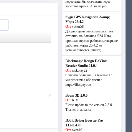
переставал бы скачивать через
короткое время. А то не раз
Sygic GPS Navigation &amp;
Maps 26.4.2
От:
viktor58
Добрый день, на сяоми работает
отлично, на Samsung S24 Ultra,
прошлая версия работала,теперь не
работает, новая 26.4.2 не
устанавливается. пишет,
Blackmagic Design DaVinci
Resolve Studio 21.0.4
От:
nickolay22
Спасибо большое! В течение 15
минут скачал обе части с
https://filespayouts
Boom 3D 2.0.0
От:
KiM
Please update to the version 2.3.0
Thanks in advance!
IObit Driver Booster Pro
13.6.0.438
От:
oven19