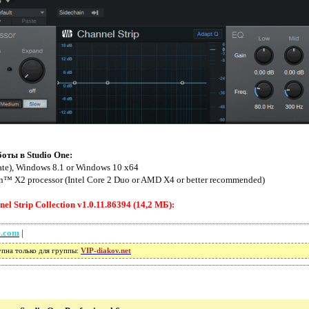
оты в Studio One:
ate), Windows 8.1 or Windows 10 x64
n™ X2 processor (Intel Core 2 Duo or AMD X4 or better recommended)
l Strip Collection v1.0.11.86394 (14,2 МБ):
e.com
|
упна только для группы:
VIP-diakov.net