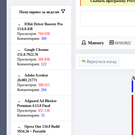
Скачать программу PreSo
Популярное за неделю
→
IObit Driver Booster Pro
13.6.0.438
Просмотров:
704 638
Комментариев:
309
Mansory
10/10/2022
→
Google Chrome
151.0.7922.76
Просмотров:
566 838
Вернуться назад
Комментариев:
122
→
Adobe Acrobat
Д
26.001.21771
Просмотров:
508 615
Комментариев:
264
→
Adguard Ad Blocker
Premium 4.13.0 Final
Просмотров:
455 138
Комментариев:
55
→
Opera One 134.0 Build
5954.26 + Portable