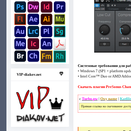
Системные требования для раб
• Windows 7 (SP1 + platform upd
VIP-diakov.net
• Intel Core™ Duo or AMD Athlo
Скачать плагин PreSonus Channe
с
Turbo.pw
|
Oxy name
|
Katfil
Прямая ссылка на скачивание дост