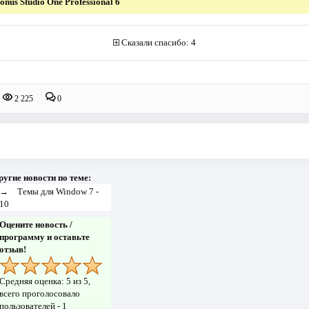
nus Studio One Professional 6
Сказали спасибо: 4
2 225
0
ругие новости по теме:
→
Темы для Window 7 -
10
Оцените новость /
программу и оставьте
отзыв!
Средняя оценка:
5
из 5,
всего проголосовало
пользователей -
1