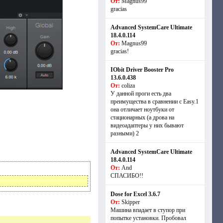
От:
Magnus99
gracias
Advanced SystemCare Ultimate
18.4.0.114
От:
Magnus99
gracias!
IObit Driver Booster Pro
13.6.0.438
От:
coliza
У данной проги есть два
преимущества в сравнении с Easy.1
она отличает ноутбуки от
стационарных (а дрова на
видеоадаптеры у них бывают
разными) 2
Advanced SystemCare Ultimate
18.4.0.114
От:
And
СПАСИБО!!
Dose for Excel 3.6.7
От:
Skipper
Машина впадает в ступор при
попытке установки. Пробовал