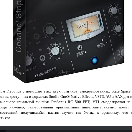
сом PreSonus с помощью этих двух плагинов, смоделированных State Space,
onus, доступных в форматах Studio One® Native Effects, VST3, AU и AAX для 
 основе канальной линейки PreSonus RC 500 FET; VT1 смоделирован на 
Когда инженер, разработавший оригинальные аналоговые схемы, может 
состояний, получившийся плагин звучит так близко к оригиналу, что 
ть его.