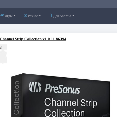
Игры
Разное
Для Android
Channel Strip Collection v1.0.11.86394
у!