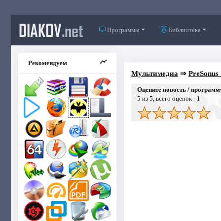
DIAKOV
.net
Программы
Библиотека
Рекомендуем
Мультимедиа
⇒
PreSonus 
Оцените новость / программ
5
из 5, всего оценок -
1