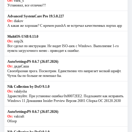
От:
vitek_s
Установил, все отлично!!!
Advanced SystemCare Pro 19.5.0.227
От:
diakov
А какая же хорошая? С времен punshА не встречал качественных портах app
MultiOS-USB 0.13.0
От:
snip2k
Все сделал по инструкции. Не видит ISO-шек с Windows. Выполнение 1-го
пункта загрузочного меню - приводит к ошибке.
AutoSettingsPS 0.6.7 (26.07.2026)
От:
дядяСаша
Своеобразная прога. Посмотрим. Единственно что напрягает мелкий шрифт.
Чуток бы по больше не помешал бы.
Nik Collection by DxO 9.1.0
От:
valalysha
Здравствуйте. При установке ошибка 0х80072EE2. Подскажите как исправить.
Windows 11 Домашняя Insider Preview Версия 26H1 Сборка ОС 28120.2630
AutoSettingsPS 0.6.7 (26.07.2026)
От:
valcraft
Обзор
Nik Collection by DxO 9.1.0