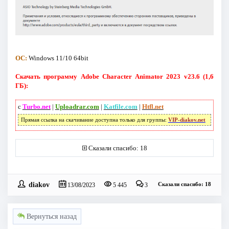
ОС:
Windows 11/10 64bit
Скачать программу Adobe Character Animator 2023 v23.6 (1,6
ГБ):
с
Turbo.net
|
Uploadrar.com
|
Katfile.com
|
Htfl.net
Прямая ссылка на скачивание доступна только для группы:
VIP-diakov.net
Сказали спасибо: 18
diakov
Сказали спасибо: 18
13/08/2023
5 445
3
Вернуться назад