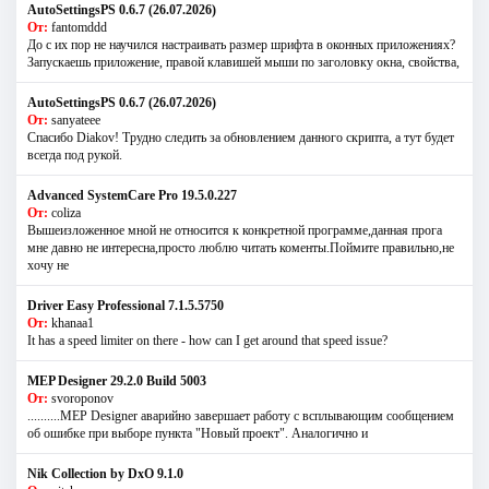
AutoSettingsPS 0.6.7 (26.07.2026)
От:
fantomddd
До с их пор не научился настраивать размер шрифта в оконных приложениях?
Запускаешь приложение, правой клавишей мыши по заголовку окна, свойства,
AutoSettingsPS 0.6.7 (26.07.2026)
От:
sanyateee
Спасибо Diakov! Трудно следить за обновлением данного скрипта, а тут будет
всегда под рукой.
Advanced SystemCare Pro 19.5.0.227
От:
coliza
Вышеизложенное мной не относится к конкретной программе,данная прога
мне давно не интересна,просто люблю читать коменты.Поймите правильно,не
хочу не
Driver Easy Professional 7.1.5.5750
От:
khanaa1
It has a speed limiter on there - how can I get around that speed issue?
MEP Designer 29.2.0 Build 5003
От:
svoroponov
..........MEP Designer аварийно завершает работу с всплывающим сообщением
об ошибке при выборе пункта "Новый проект". Аналогично и
Nik Collection by DxO 9.1.0