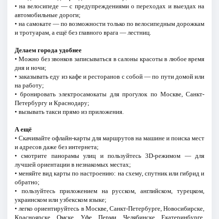
• на велосипеде — с предупреждениями о переходах и выездах на
автомобильные дороги;
• на самокате — по возможности только по велосипедным дорожкам
и тротуарам, а ещё без главного врага — лестниц.
Делаем города удобнее
• Можно без звонков записываться в салоны красоты в любое время
дня и ночи;
• заказывать еду из кафе и ресторанов с собой — по пути домой или
на работу;
• бронировать электросамокаты для прогулок по Москве, Санкт-
Петербургу и Краснодару;
• вызывать такси прямо из приложения.
А ещё
• Скачивайте офлайн-карты для маршрутов на машине и поиска мест
и адресов даже без интернета;
• смотрите панорамы улиц и пользуйтесь 3D-режимом — для
лучшей ориентации в незнакомых местах;
• меняйте вид карты по настроению: на схему, спутник или гибрид и
обратно;
• пользуйтесь приложением на русском, английском, турецком,
украинском или узбекском языке;
• легко ориентируйтесь в Москве, Санкт-Петербурге, Новосибирске,
Красноярске, Омске, Уфе, Перми, Челябинске, Екатеринбурге,