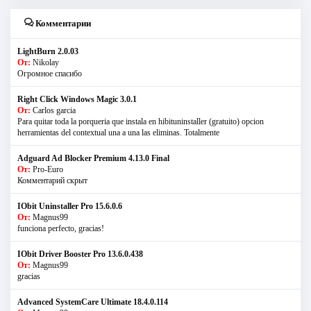
Комментарии
LightBurn 2.0.03
От:
Nikolay
Огромное спасибо
Right Click Windows Magic 3.0.1
От:
Carlos garcia
Para quitar toda la porqueria que instala en hibituninstaller (gratuito) opcion
herramientas del contextual una a una las eliminas. Totalmente
Adguard Ad Blocker Premium 4.13.0 Final
От:
Pro-Euro
Комментарий скрыт
IObit Uninstaller Pro 15.6.0.6
От:
Magnus99
funciona perfecto, gracias!
IObit Driver Booster Pro 13.6.0.438
От:
Magnus99
gracias
Advanced SystemCare Ultimate 18.4.0.114