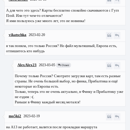
А для чего это здесь? Карты бесплатно спокойно скачиваются с Гугл
Плэй. Или тут чем-то отличаются?
Я ими пользуюсь уже много лет, это не новинка!
vikatschka
2023-02-20
я так поняла, это только Россия? Но файл мультяшный, Европа есть,
отпишитесь кто нибудь
AlexAlex23
2023-03-05
Ответ
Почему только Россия? Смотрите загрузки карт, там есть разные
страны. Не очень большой выбор, но финка, Прибалтика и ещё
некоторые из Европы есть.
Только, теперь это не очень актуально, в Финку и Прибалтику уже
не ездим :-(.
Раньше в Финку каждый месяц мотался!
mo5ki2
2023-02-19
на А13 не работает, валится после прокладки маршрута