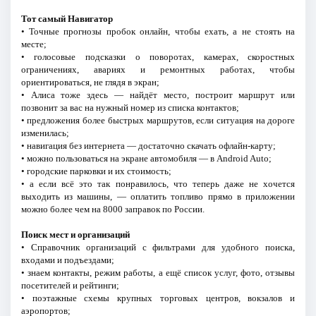
Тот самый Навигатор
• Точные прогнозы пробок онлайн, чтобы ехать, а не стоять на
месте;
• голосовые подсказки о поворотах, камерах, скоростных
ограничениях, авариях и ремонтных работах, чтобы
ориентироваться, не глядя в экран;
• Алиса тоже здесь — найдёт место, построит маршрут или
позвонит за вас на нужный номер из списка контактов;
• предложения более быстрых маршрутов, если ситуация на дороге
изменилась;
• навигация без интернета — достаточно скачать офлайн-карту;
• можно пользоваться на экране автомобиля — в Android Auto;
• городские парковки и их стоимость;
• а если всё это так понравилось, что теперь даже не хочется
выходить из машины, — оплатить топливо прямо в приложении
можно более чем на 8000 заправок по России.
Поиск мест и организаций
• Справочник организаций с фильтрами для удобного поиска,
входами и подъездами;
• знаем контакты, режим работы, а ещё список услуг, фото, отзывы
посетителей и рейтинги;
• поэтажные схемы крупных торговых центров, вокзалов и
аэропортов;