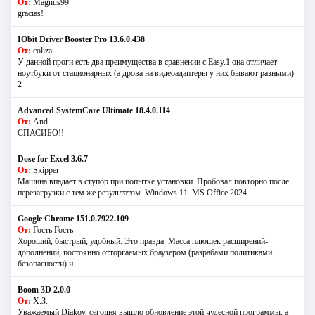
От:
Magnus99
gracias!
IObit Driver Booster Pro 13.6.0.438
От:
coliza
У данной проги есть два преимущества в сравнении с Easy.1 она отличает
ноутбуки от стационарных (а дрова на видеоадаптеры у них бывают разными)
2
Advanced SystemCare Ultimate 18.4.0.114
От:
And
СПАСИБО!!
Dose for Excel 3.6.7
От:
Skipper
Машина впадает в ступор при попытке установки. Пробовал повторно после
перезагрузки с тем же результатом. Windows 11. MS Offiсe 2024.
Google Chrome 151.0.7922.109
От:
Гость Гость
Хороший, быстрый, удобный. Это правда. Масса плюшек расширений-
дополнений, постоянно отторгаемых браузером (разрабами политиками
безопасности) и
Boom 3D 2.0.0
От:
Х.З.
Уважаемый Diakov, сегодня вышло обновление этой чудесной программы, а