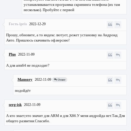
устанавливавается программа скрининга телефона (их там
несколько). Пробуйте с первой
Гость ipris
2022-12-29
Прошу, обновите, а то яндекс лютует, режет установку на Андроид
Авто. Пришлось скачивать оф.версию!
Plus
2022-11-09
А для arm64 не подходит?
Mansory
2022-11-09
Ответ
подойдёт
serg-isk
2022-11-09
А кто знает,что значит для ARM и для X86.У меня андройда нет.Так.Для
общего развития.Спасибо.