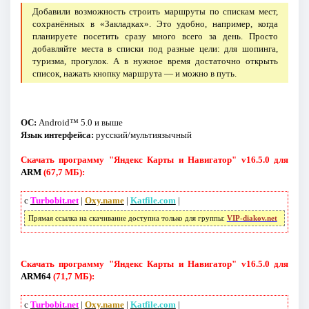
Добавили возможность строить маршруты по спискам мест,
сохранённых в «Закладках». Это удобно, например, когда
планируете посетить сразу много всего за день. Просто
добавляйте места в списки под разные цели: для шопинга,
туризма, прогулок. А в нужное время достаточно открыть
список, нажать кнопку маршрута — и можно в путь.
ОС:
Android™ 5.0 и выше
Язык интерфейса:
русский/мультиязычный
Скачать программу "Яндекс Карты и Навигатор" v16.5.0 для
ARM
(67,7 МБ):
с
Turbobit.net
|
Oxy.name
|
Katfile.com
|
Прямая ссылка на скачивание доступна только для группы:
VIP-diakov.net
Скачать программу "Яндекс Карты и Навигатор" v16.5.0 для
ARM64
(71,7 МБ):
с
Turbobit.net
|
Oxy.name
|
Katfile.com
|