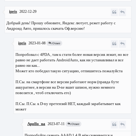
ipris
2022-12-29
Добрый день! Прошу обновите, Яндекс лютует, режет работу с
Андроид Авто, пришлось скачать Оф.версию!
ipris
2023-01-08
Ответ
Попробовал с 4PDA , там к стати более новая версия лежит, но все
равно не дает работать AndroidAuto, как ни устанавливал и все
равно ни как...
Может кто победил такую ситуацию, отпишитесь пожалуйста
П.Сы. на смартфоне все версии работают норм (правда буте
аккуратнее, в версии на D-ne вшит шпион, нужно немного
повозится , чтоб отключить его)
П.Сы. П.Сы. к D-nу претензий НЕТ, каждый зарабатывает как
может
Apollo_ua
2023-07-11
Ответ
Попробуйте скачать AAAD 1.4 В нём скачивается и